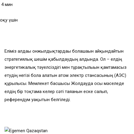
4 мин
оқу үшін
Еліміз алдағы онжылдықтардағы болашағын айқындайтын
стратегиялық шешім қабылдаудың алдында. Ол – елдің
энергетикалық тәуелсіздігі мен тұрақтылығын қамтамасыз
етудің негізі бола алатын атом электр стансасының (АЭС)
құрылысы. Мемлекет басшысы Жолдауда осы мәселеде
елдің бір тоқтамға келер сәті таяғанын еске салып,
референдум уақытын белгіледі.