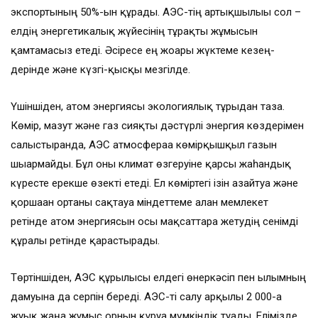
экспортының 50%-ын құрады. АЭС-тің артықшылығы сол –
ел­дің энергетикалық жүйесінің тұрақты жұмысын
қамтамасыз етеді. Әсіресе ең жоғары жүктеме кезең­
дерінде және күзгі-қысқы мезгілде.
Үшіншіден, атом энергиясы экологиялық тұрғыдан таза.
Көмір, мазут және газ сияқты дәстүрлі энергия көздерімен
салыстырғанда, АЭС атмосфераға көмірқышқыл газын
шығармайды. Бұл оны климат өзгеруіне қарсы жаһандық
күресте ерекше өзекті етеді. Ел көміртегі ізін азайтуға және
қоршаған ортаны сақтауға міндеттеме алған мемлекет
ретінде атом энергиясын осы мақсаттарға жетудің сенімді
құралы ретінде қарастырады.
Төртіншіден, АЭС құрылысы елдегі өнеркәсіп пен ғылымның
дамуына да серпін береді. АЭС-ті салу арқылы 2 000-ға
жуық жаңа жұмыс орнын құруға мүмкіндік туа­ды. Елімізде