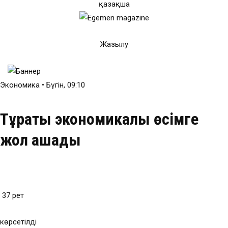
қaзaқшa
Жазылу
Экономика •
Бүгін, 09:10
Тұрақты экономикалық өсімге
жол ашады
37
рет
көрсетілді