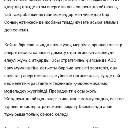
қазірдің өзінде атом энергетикасы саласында айтар­лық­
тай тәжірибе жинақтаған мамандар мен ұйымдар бар.
Соның нәтижесінде жобаны тиімді жүзеге асыра аламыз
деп сенемін.
Кейінгі бірнеше жылда еліміз ұзақ мерзімге ар­нал­ған электр
энергетикасы са­ласын дамыту стратегиясын әзірлеуде
елеулі жұмыс ат­қарды. Осы стратегияның аясында АЭС
салу мүмкіндігіне қатысты барлық аспекті зерттеліп, оған
еліміздің энергетикалық жү­йесіне органикалық түрде сәй­
кес келетінін растайтын техни­ка­лық-экономикалық
модельдеу жүргізілді. Президенттің осы жолғы
Жолдауында айтқан энергетика және коммуналдық сектор
туралы тезистер стратегияны әзірлеу ба­ры­сында алған
тұжырымға то­лық сәйкес келеді.