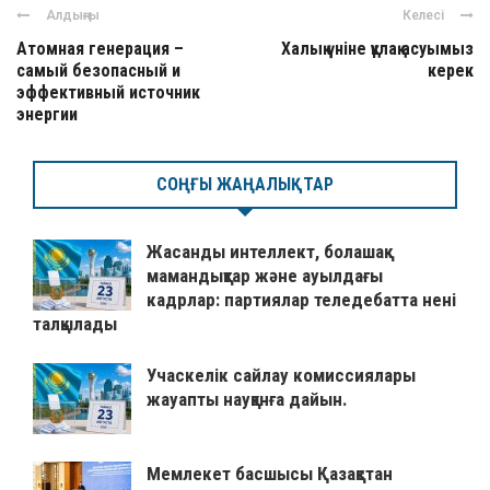
Алдыңғы
Келесі
Атомная генерация –
Халық үніне құлақ асуымыз
самый безопасный и
керек
эффективный источник
энергии
СОҢҒЫ ЖАҢАЛЫҚТАР
Жасанды интеллект, болашақ
мамандықтар және ауылдағы
кадрлар: партиялар теледебатта нені
талқылады
Учаскелік сайлау комиссиялары
жауапты науқанға дайын.
Мемлекет басшысы Қазақстан