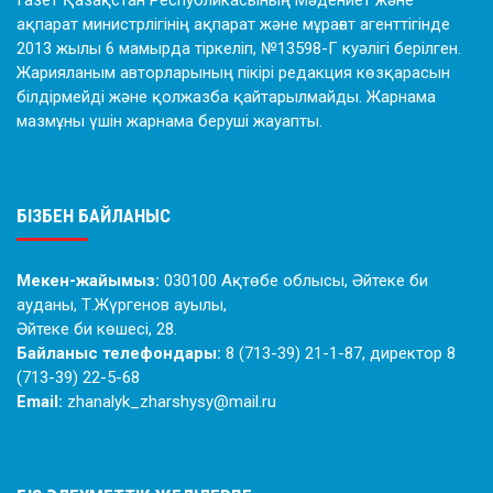
ақпарат министрлігінің ақпарат және мұрағат агенттігінде
2013 жылы 6 мамырда тіркеліп, №13598-Г куәлігі берілген.
Жарияланым авторларының пікірі редакция көзқарасын
білдірмейді және қолжазба қайтарылмайды. Жарнама
мазмұны үшін жарнама беруші жауапты.
БІЗБЕН БАЙЛАНЫС
Мекен-жайымыз:
030100 Ақтөбе облысы, Әйтеке би
ауданы, Т.Жүргенов ауылы,
Әйтеке би көшесі, 28.
Байланыс телефондары:
8 (713-39) 21-1-87, директор 8
(713-39) 22-5-68
Email:
zhanalyk_zharshysy@mail.ru