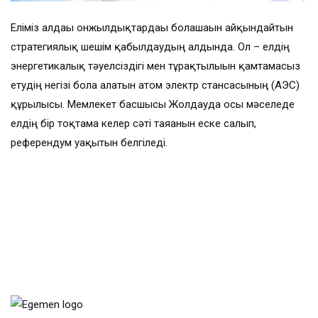
Еліміз алдағы онжылдықтардағы болашағын айқындайтын
стратегиялық шешім қабылдаудың алдында. Ол – елдің
энергетикалық тәуелсіздігі мен тұрақтылығын қамтамасыз
етудің негізі бола алатын атом электр стансасының (АЭС)
құрылысы. Мемлекет басшысы Жолдауда осы мәселеде
елдің бір тоқтамға келер сәті таяғанын еске салып,
референдум уақытын белгіледі.