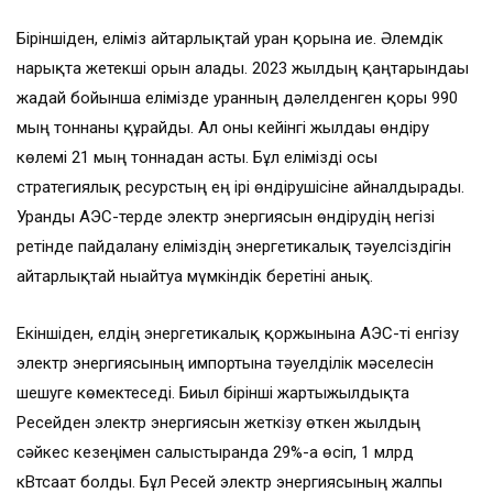
Біріншіден, еліміз айтарлықтай уран қорына ие. Әлемдік
нарықта жетекші орын алады. 2023 жылдың қаңтарындағы
жағдай бойынша елімізде уранның дәлелденген қоры 990
мың тоннаны құрайды. Ал оны кейінгі жылдағы өндіру
көлемі 21 мың тоннадан асты. Бұл елімізді осы
стратегиялық ресурстың ең ірі өндірушісіне айналдырады.
Уранды АЭС-терде электр энергиясын өндірудің негізі
ретінде пайдалану еліміздің энергетикалық тәуелсіздігін
айтар­лық­тай нығайтуға мүмкіндік бере­тіні анық.
Екіншіден, елдің энергети­ка­лық қоржынына АЭС-ті енгізу
электр энергиясының импортына тәуелділік мәселесін
шешуге көмектеседі. Биыл бірінші жар­ты­жылдықта
Ресейден электр энергия­сын жеткізу өткен жыл­дың
сәйкес кезеңімен салыс­тыр­ғанда 29%-ға өсіп, 1 млрд
кВтсағат болды. Бұл Ресей электр энергиясының жалпы