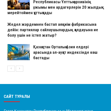
Республикасы Ұлттық архивінің
ұжымы мен ардагерлерін 20 жылдық
мерейтоймен құттықтады
Жедел жәрдемнен бастап аяқкиім фабрикасына
дейін: партиялар сайлаушылардың қолдауына ие
болу үшін не істеп жатыр?
Қазақстан Орталық Азия елдері
арасында әл-ауқат индексінде көш
бастады
САЙТ ТУРАЛЫ
Газет Қазақстан Республикасының Мәдениет және