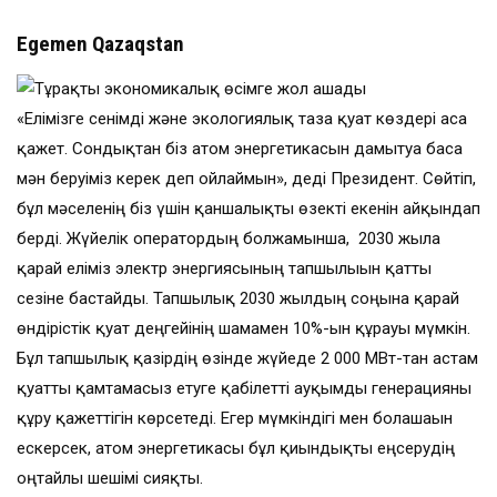
Egemen Qazaqstan
«Елімізге сенімді және эколо­гия­лық таза қуат көздері аса
қажет. Сондықтан біз атом энергети­ка­сын дамытуға баса
мән беруіміз керек деп ойлаймын», деді Пре­зи­дент. Сөйтіп,
бұл мәселенің біз үшін қаншалықты өзекті екенін айқындап
берді. Жүйелік оператордың болжамынша, 2030 жылға
қарай еліміз электр энергиясының тапшылығын қатты
сезіне бастайды. Тапшылық 2030 жылдың соңына қарай
өндірістік қуат деңгейінің шамамен 10%-ын құрауы мүмкін.
Бұл тапшылық қазірдің өзінде жүйеде 2 000 МВт-тан астам
қуатты қамтамасыз етуге қабілетті ауқымды генерация­ны
құру қажеттігін көрсетеді. Егер мүмкіндігі мен болашағын
ескерсек, атом энергетикасы бұл қиын­дық­ты еңсерудің
оңтайлы шешімі сияқты.