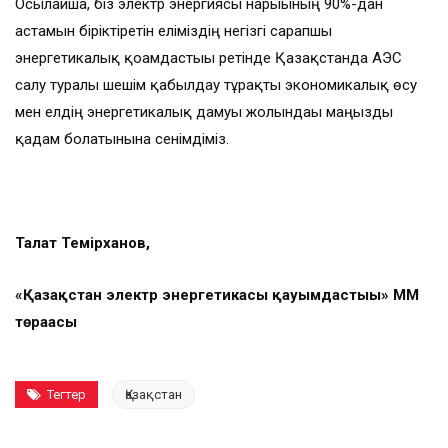
Осылайша, біз электр энергия­сы нарығының 90%-дан
астамын бірік­тіретін еліміздің негізгі сарапшы
энергетикалық қоғамдастығы ретінде Қазақстанда АЭС
салу туралы шешім қабылдау тұрақты экономикалық өсу
мен елдің энер­гетикалық дамуы жолындағы маңызды
қадам болатынына сенім­діміз.
Талғат Темірханов,
«Қазақстан электр энергетикасы қауымдастығы» ММ
төрағасы
Тегтер
Қазақстан