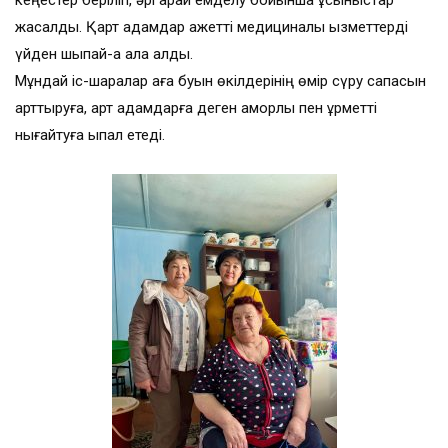
кеңестер беріліп, әрі қарай емделу бойынша ұсыныстар
жасалды. Қарт адамдар қажетті медициналық қызметтерді
үйден шықпай-ақ ала алды.
Мұндай іс-шаралар аға буын өкілдерінің өмір сүру сапасын
арттыруға, қарт адамдарға деген қамқорлық пен құрметті
нығайтуға ықпал етеді.