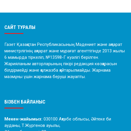
САЙТ ТУРАЛЫ
Газет Қазақстан Республикасының Мәдениет және ақпарат
министрлігінің ақпарат және мұрағат агенттігінде 2013 жылы
6 мамырда тіркеліп, №13598-Г куәлігі берілген.
Жарияланым авторларының пікірі редакция көзқарасын
білдірмейді және қолжазба қайтарылмайды. Жарнама
мазмұны үшін жарнама беруші жауапты.
БІЗБЕН БАЙЛАНЫС
Мекен-жайымыз:
030100 Ақтөбе облысы, Әйтеке би
ауданы, Т.Жүргенов ауылы,