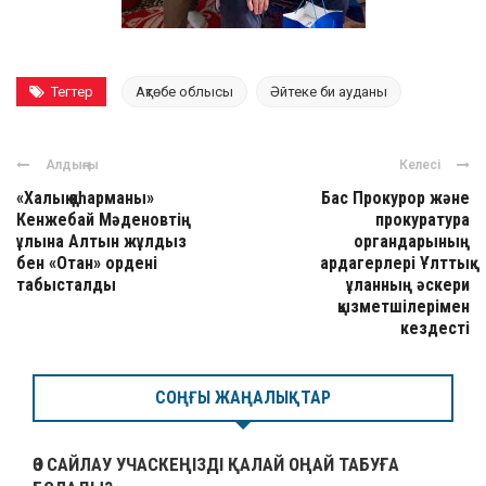
Тегтер
Ақтөбе облысы
Әйтеке би ауданы
Алдыңғы
Келесі
«Халық қаһарманы»
Бас Прокурор және
Кенжебай Мәденовтің
прокуратура
ұлына Алтын жұлдыз
органдарының
бен «Отан» ордені
ардагерлері Ұлттық
табысталды
ұланның әскери
қызметшілерімен
кездесті
СОҢҒЫ ЖАҢАЛЫҚТАР
ӨЗ САЙЛАУ УЧАСКЕҢІЗДІ ҚАЛАЙ ОҢАЙ ТАБУҒА