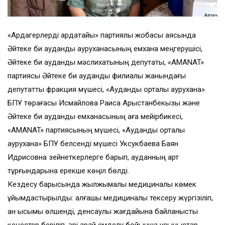
«Ардагерлерді ардақтайық» партиялық жобасы аясында
Әйтеке би аудандық ауруханасының емхана меңгерушісі,
Әйтеке би аудандық мәслихатының депутаты, «AMANAT»
партиясы Әйтеке би аудандық филиалы жанындағы
депутаттық фракция мүшесі, «Аудандық орталық аурухана»
БПҰ төрағасы Исмайлова Раиса Арыстанбекқызы және
Әйтеке би аудандық емханасының аға мейірбикесі,
«AMANAT» партиясының мүшесі, «Аудандық орталық
аурухана» БПҰ белсенді мүшесі Уксукбаева Баян
Идрисовна зейнеткерлерге барып, ауданның қарт
тұрғындарына ерекше көңіл бөлді.
Кездесу барысында жылжымалы медициналық көмек
ұйымдастырылды: алғашқы медициналық тексеру жүргізіліп,
қан қысымы өлшенді, денсаулық жағдайына байланысты