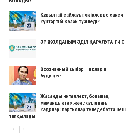
БОЛАДЫ?
Құрылтай сайлауы: өңірлерде саяси
күнтәртібі қалай түзіледі?
ӘР ЖОЛДАНЫМ ӘДІЛ ҚАРАЛУҒА ТИІС
Осознанный выбор – вклад в
будущее
Жасанды интеллект, болашақ
мамандықтар және ауылдағы
кадрлар: партиялар теледебатта нені
талқылады