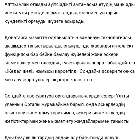
Ұлттық ұлан қоғамдық қауіпсіздікті қамтамасыз етудің маңызды
институты ретінде азаматтардың өмірі мен құқықтарын
күнделікті қорғауды жүзеге асырады.
Қонақтарға қызметте қолданылатын заманауи технологиялық
шешімдер таныстырылды, оның ішінде жасанды интеллект
функциясы бар бейне бақылау жүйелері және әскери
қызметшілер мен олардың туыстарынан ақпарат қабылдайтын
«Жедел желі» жұмысы көрсетілді. Сондай-ақ әскери техника
мен қару-жарақ үлгілерінің көрсетілімі өтті.
Сондай-ақ прокуратура органдарының ардагерлері Ұлттық
ұланның Орталық мұражайына барып, онда әскерлердің
қалыптасу және даму тарихымен, әскери қызметшілердің
жетістіктерімен және қызмет ету жағдайларымен танысты.
Құқық бұзушылықтардың алдын алу бағытында елеулі