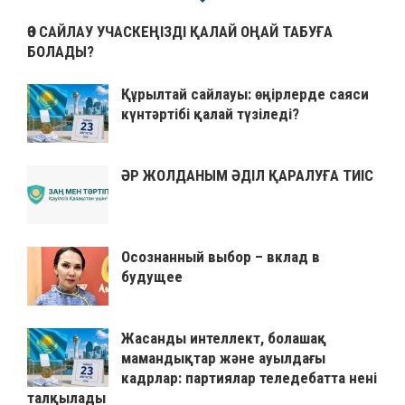
ӨЗ САЙЛАУ УЧАСКЕҢІЗДІ ҚАЛАЙ ОҢАЙ ТАБУҒА
БОЛАДЫ?
Құрылтай сайлауы: өңірлерде саяси
күнтәртібі қалай түзіледі?
ӘР ЖОЛДАНЫМ ӘДІЛ ҚАРАЛУҒА ТИІС
Осознанный выбор – вклад в
будущее
Жасанды интеллект, болашақ
мамандықтар және ауылдағы
кадрлар: партиялар теледебатта нені
талқылады