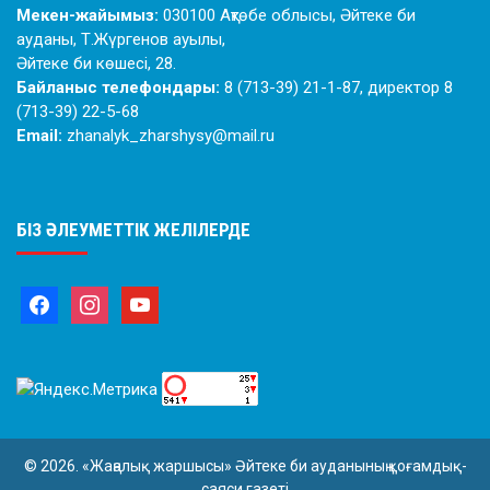
Мекен-жайымыз:
030100 Ақтөбе облысы, Әйтеке би
ауданы, Т.Жүргенов ауылы,
Әйтеке би көшесі, 28.
Байланыс телефондары:
8 (713-39) 21-1-87, директор 8
(713-39) 22-5-68
Email:
zhanalyk_zharshysy@mail.ru
БІЗ ӘЛЕУМЕТТІК ЖЕЛІЛЕРДЕ
© 2026. «Жаңалық жаршысы» Әйтеке би ауданының қоғамдық-
саяси газеті