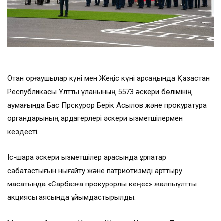
Отан қорғаушылар күні мен Жеңіс күні қарсаңында Қазақстан
Республикасы Ұлттық ұланының 5573 әскери бөлімінің
аумағында Бас Прокурор Берік Асылов және прокуратура
органдарының ардагерлері әскери қызметшілермен
кездесті.
Іс-шара әскери қызметшілер арасында ұрпақтар
сабақтастығын нығайту және патриотизмді арттыру
мақсатында «Сарбазға прокурорлық кеңес» жалпыұлттық
акциясы аясында ұйымдастырылды.