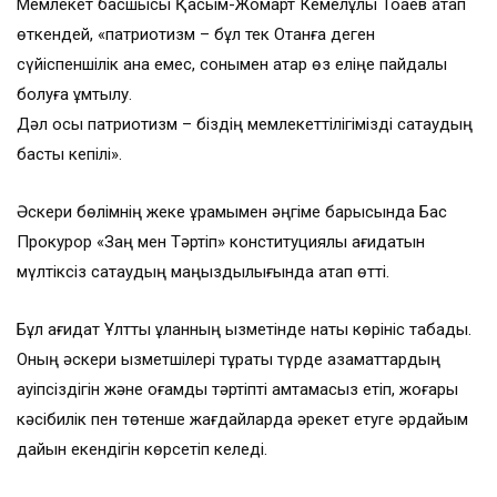
Мемлекет басшысы Қасым-Жомарт Кемелұлы Тоқаев атап
өткендей, «патриотизм – бұл тек Отанға деген
сүйіспеншілік қана емес, сонымен қатар өз еліңе пайдалы
болуға ұмтылу.
Дәл осы патриотизм – біздің мемлекеттілігімізді сақтаудың
басты кепілі».
Әскери бөлімнің жеке құрамымен әңгіме барысында Бас
Прокурор «Заң мен Тәртіп» конституциялық қағидатын
мүлтіксіз сақтаудың маңыздылығында атап өтті.
Бұл қағидат Ұлттық ұланның қызметінде нақты көрініс табады.
Оның әскери қызметшілері тұрақты түрде азаматтардың
қауіпсіздігін және қоғамдық тәртіпті қамтамасыз етіп, жоғары
кәсібилік пен төтенше жағдайларда әрекет етуге әрдайым
дайын екендігін көрсетіп келеді.