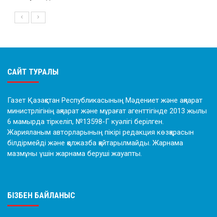
САЙТ ТУРАЛЫ
Газет Қазақстан Республикасының Мәдениет және ақпарат
министрлігінің ақпарат және мұрағат агенттігінде 2013 жылы
6 мамырда тіркеліп, №13598-Г куәлігі берілген.
Жарияланым авторларының пікірі редакция көзқарасын
білдірмейді және қолжазба қайтарылмайды. Жарнама
мазмұны үшін жарнама беруші жауапты.
БІЗБЕН БАЙЛАНЫС