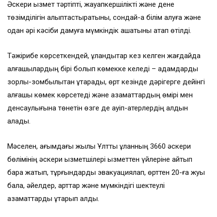
Әскери қызмет тәртіпті, жауапкершілікті және дене
төзімділігін қалыптастыратыны, сондай-ақ білім алуға және
одан әрі кәсіби дамуға мүмкіндік ашатыны атап өтілді.
Тәжірибе көрсеткендей, ұландықтар кез келген жағдайда
алғашқылардың бірі болып көмекке келеді – адамдарды
зорлық-зомбылықтан құтқарады, өрт кезінде дәрігерге дейінгі
алғашқы көмек көрсетеді және азаматтардың өмірі мен
денсаулығына төнетін өзге де қауіп-қатерлердің алдын
алады.
Мәселен, ағымдағы жылы Ұлттық ұланның 3660 әскери
бөлімінің әскери қызметшілері қызметтен үйлеріне қайтып
бара жатып, тұрғындарды эвакуациялап, өрттен 20-ға жуық
бала, әйелдер, қарттар және мүмкіндігі шектеулі
азаматтарды құтқарып қалды.