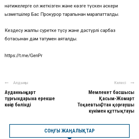
нәтижелерге қол жеткізген және көзге түскен әскери
қызметшілер Бас Прокурор тарапынан марапатталды.
Кездесу жалпы суретке түсу және дәстүрлі сарбаз
ботқасынан дәм татумен аяқталды.
https://t.me/GenPr
Алдыңғы
Келесі
Ауданның қарт
Мемлекет басшысы
тұрғындарына ерекше
Қасым-Жомарт
көңіл бөлінді
Тоқаевтың Отан қорғаушы
күнімен құттықтауы
СОҢҒЫ ЖАҢАЛЫҚТАР