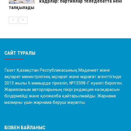
кадрлар: партиялар теледебатта нені
талқылады
САЙТ ТУРАЛЫ
Газет Қазақстан Республикасының Мәдениет және
ақпарат министрлігінің ақпарат және мұрағат агенттігінде
2013 жылы 6 мамырда тіркеліп, №13598-Г куәлігі берілген.
Жарияланым авторларының пікірі редакция көзқарасын
білдірмейді және қолжазба қайтарылмайды. Жарнама
мазмұны үшін жарнама беруші жауапты.
БІЗБЕН БАЙЛАНЫС