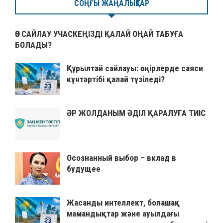
СОҢҒЫ ЖАҢАЛЫҚТАР
ӨЗ САЙЛАУ УЧАСКЕҢІЗДІ ҚАЛАЙ ОҢАЙ ТАБУҒА
БОЛАДЫ?
Құрылтай сайлауы: өңірлерде саяси
күнтәртібі қалай түзіледі?
ӘР ЖОЛДАНЫМ ӘДІЛ ҚАРАЛУҒА ТИІС
Осознанный выбор – вклад в
будущее
Жасанды интеллект, болашақ
мамандықтар және ауылдағы