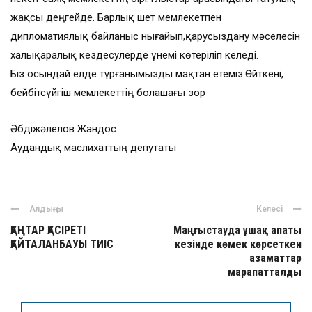
жақсы деңгейде. Барлық шет мемлекетпен
дипломатиялық байланыс нығайып,қарусыздану мәселесін
халықаралық кездесулерде үнемі көтеріліп келеді.
Біз осындай елде тұрғанымызды мақтан етеміз.Өйткені,
бейбітсүйгіш мемлекеттің болашағы зор
Әбдіжәлелов Жандос
Аудандық маслихаттың депутаты
Алдыңғы
Келесі
ҚАҢТАР ҚАСІРЕТІ
Маңғыстауда ұшақ апаты
ҚАЙТАЛАНБАУЫ ТИІС
кезінде көмек көрсеткен
азаматтар
марапатталды