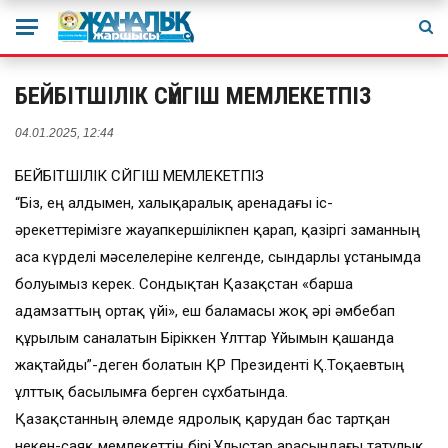
БЕЙБІТШІЛІК СҮЙГІШ МЕМЛЕКЕТПІЗ
04.01.2025, 12:44
БЕЙБІТШІЛІК СҮЙГІШ МЕМЛЕКЕТПІЗ
“Біз, ең алдымен, халықаралық аренадағы іс-
әрекеттерімізге жауапкершілікпен қарап, қазіргі заманның
аса күрделі мәселелеріне келгенде, сындарлы ұстанымда
болуымыз керек. Сондықтан Қазақстан «барша
адамзаттың ортақ үйі», еш баламасы жоқ әрі әмбебап
құрылым саналатын Біріккен Ұлттар Ұйымын қашанда
жақтайды”-деген болатын ҚР Президенті Қ.Тоқаевтың
ұлттық басылымға берген сұхбатында.
Қазақстанның әлемде ядролық қарудан бас тартқан
некен-саяқ мемлекеттің бірі.Ұлыстар арасындағы татулық