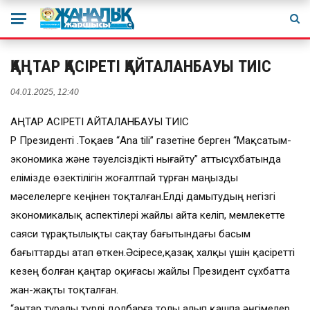
ҚАҢТАР ҚАСІРЕТІ ҚАЙТАЛАНБАУЫ ТИІС
04.01.2025, 12:40
ҚАҢТАР ҚАСІРЕТІ ҚАЙТАЛАНБАУЫ ТИІС
ҚР Президенті Қ.Тоқаев “Ana tili” газетіне берген “Мақсатым-
экономика және тәуелсіздікті нығайту” аттысұхбатында
елімізде өзектілігін жоғалтпай тұрған маңызды
мәселелерге кеңінен тоқталған.Елді дамытудың негізгі
экономикалық аспектілері жайлы айта келіп, мемлекетте
саяси тұрақтылықты сақтау бағытындағы басым
бағыттарды атап өткен.Әсіресе,қазақ халқы үшін қасіретті
кезең болған қаңтар оқиғасы жайлы Президент сұхбатта
жан-жақты тоқталған.
“Қаңтар туралы түрлі долбарға толы алып қашпа әңгімелер