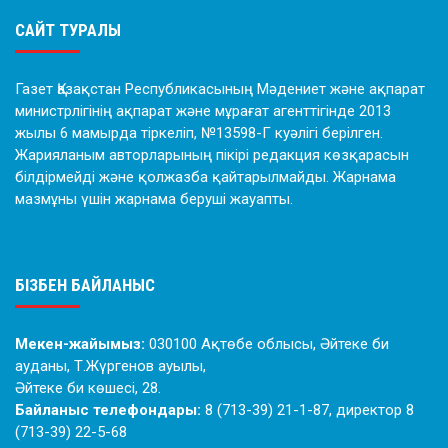
САЙТ ТУРАЛЫ
Газет Қазақстан Республикасының Мәдениет және ақпарат
министрлігінің ақпарат және мұрағат агенттігінде 2013
жылы 6 мамырда тіркеліп, №13598-Г куәлігі берілген.
Жарияланым авторларының пікірі редакция көзқарасын
білдірмейді және қолжазба қайтарылмайды. Жарнама
мазмұны үшін жарнама беруші жауапты.
БІЗБЕН БАЙЛАНЫС
Мекен-жайымыз:
030100 Ақтөбе облысы, Әйтеке би
ауданы, Т.Жүргенов ауылы,
Әйтеке би көшесі, 28.
Байланыс телефондары:
8 (713-39) 21-1-87, директор 8
(713-39) 22-5-68