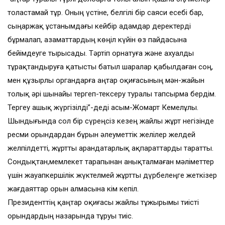
толастамай тұр. Оның үстіне, белгілі бір саяси есебі бар,
сыңаржақ ұстанымдағы кейбір адамдар деректерді
бұрмалап, азаматтардың көңіл күйін өз пайдасына
бейімдеуге тырысады. Тәртіп орнатуға және ахуалды
тұрақтандыруға қатысты батыл шаралар қабылдаған соң,
мен құзырлы органдарға Қаңтар оқиғасының мән-жайын
толық әрі шынайы тергеп-тексеру туралы тапсырма бердім.
Тергеу ашық жүргізілді”-деді Қасым-Жомарт Кемелұлы.
Шындығында сол бір сүреңсіз кезең жайлы жұрт негізінде
ресми орындардан бұрын әлеуметтік желілер желдей
желпілдетті, жұртты арандатарлық ақпараттарды таратты.
Сондықтан,мемлекет тарапынан анықталмаған мәліметтер
үшін жауапкершілік жүктелмей жұртты дүрбелеңге жеткізер
жағдаяттар орын алмасына кім кепіл.
Президенттің қаңтар оқиғасы жайлы тұжырымы тиісті
орындардың назарында тұруы тиіс.