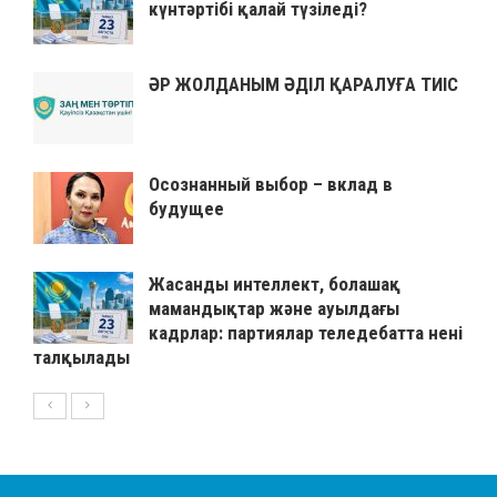
күнтәртібі қалай түзіледі?
ӘР ЖОЛДАНЫМ ӘДІЛ ҚАРАЛУҒА ТИІС
Осознанный выбор – вклад в
будущее
Жасанды интеллект, болашақ
мамандықтар және ауылдағы
кадрлар: партиялар теледебатта нені
талқылады