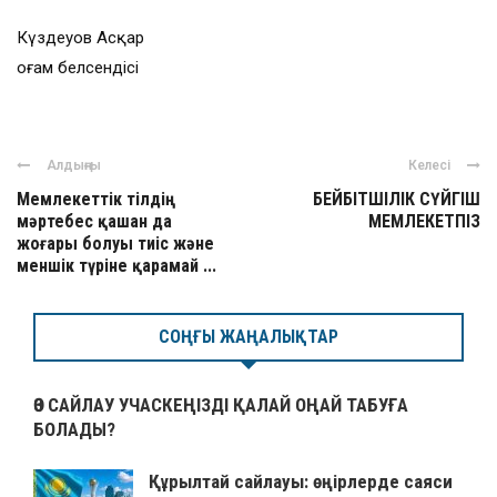
Күздеуов Асқар
Қоғам белсендісі
Алдыңғы
Келесі
Мемлекеттік тілдің
БЕЙБІТШІЛІК СҮЙГІШ
мәртебес қашан да
МЕМЛЕКЕТПІЗ
жоғары болуы тиіс және
меншік түріне қарамай ...
СОҢҒЫ ЖАҢАЛЫҚТАР
ӨЗ САЙЛАУ УЧАСКЕҢІЗДІ ҚАЛАЙ ОҢАЙ ТАБУҒА
БОЛАДЫ?
Құрылтай сайлауы: өңірлерде саяси