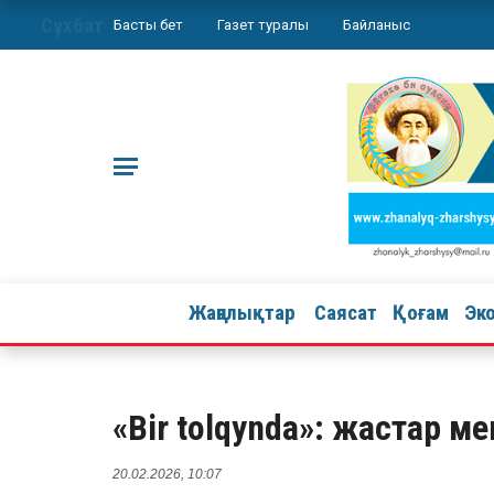
Сұхбат
Басты бет
Газет туралы
Байланыс
Жаңалықтар
Саясат
Қоғам
Эк
«Bir tolqynda»: жастар ме
20.02.2026, 10:07