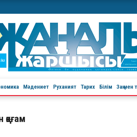
ономика
Мәдениет
Руханият
Тарих
Білім
Заң мен 
н қоғам