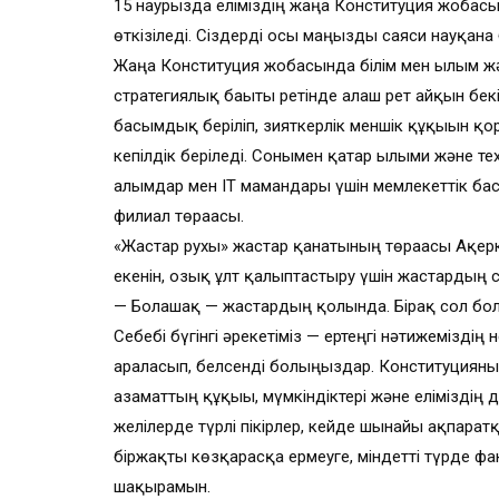
15 наурызда еліміздің жаңа Конституция жоба
өткізіледі. Сіздерді осы маңызды саяси науқанғ
Жаңа Конституция жобасында білім мен ғылым ж
стратегиялық бағыты ретінде алғаш рет айқын бек
басымдық беріліп, зияткерлік меншік құқығын қ
кепілдік беріледі. Сонымен қатар ғылыми және 
ғалымдар мен IT мамандары үшін мемлекеттік бас
филиал төрағасы.
«Жастар рухы» жастар қанатының төрағасы Ақер
екенін, озық ұлт қалыптастыру үшін жастардың са
— Болашақ — жастардың қолында. Бірақ сол бол
Себебі бүгінгі әрекетіміз — ертеңгі нәтижеміздің 
араласып, белсенді болыңыздар. Конституциян
азаматтың құқығы, мүмкіндіктері және еліміздің д
желілерде түрлі пікірлер, кейде шынайы ақпара
біржақты көзқарасқа ермеуге, міндетті түрде фак
шақырамын.