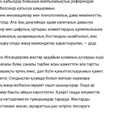
сын қабылдау бойынша жалпыхалықтық референдум
а белсенді қатысуға шақырамын.
әне инновациялар мен технологиялық даму мемлекеттің
ітілді. Ата Заң деңгейінде адам капиталын дамытуға
орғау мен цифрлық ортадағы азаматтардың құпиялылығына
техникалық шығармашылық бостандығы нығайтылып, жас
қару ісінде жаңа мүмкіндіктер қарастырылған, — деді
ке Искандерова жастар әрдайым қоғамның қозғаушы күші
палы білім, саналы тәрбие алуы қажеттігін алға тартты.
ашақты ертең емес, дәл бүгін қалыптастыруымыз қажет.
негізі. Сондықтан қоғамда болып жатқан оқиғаларға
ың жаңа жобасын мұқият оқып шығыңыздар. Онда әр
аму бағыты айқын көрсетілген. Қазіргі таңда әлеуметтік
тқа негізделмеген тұжырымдар тарауда. Жастарды
тчекинг жасап, ақпараттың рас-өтірігін тексеруге