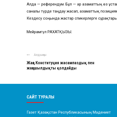
Алда — референдум. Бұл — әр азаматтың өз ұст
саналы түрде таңдау жасап, азаматтық позициям
Кездесу соңында жастар спикерлерге сұрақтарын
Мейрамгүл РАХАТҚЫЗЫ.
Алдыңғы
Жаңа Конституция жасампаздық пен
жаңашылдықты қолдайды
САЙТ ТУРАЛЫ
Газет Қазақстан Республикасының Мәдениет