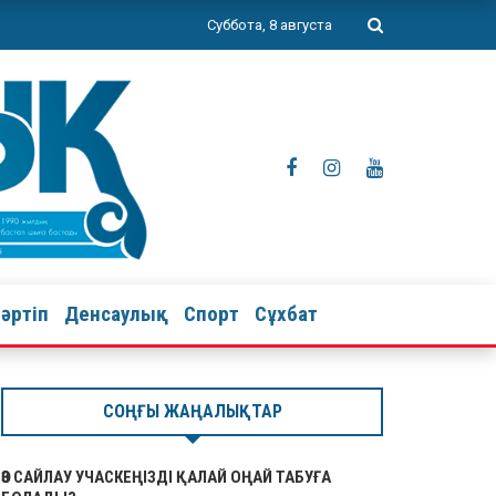
Суббота, 8 августа
тәртіп
Денсаулық
Спорт
Сұхбат
СОҢҒЫ ЖАҢАЛЫҚТАР
ӨЗ САЙЛАУ УЧАСКЕҢІЗДІ ҚАЛАЙ ОҢАЙ ТАБУҒА