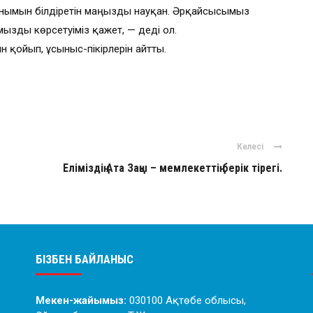
анымын білдіретін маңызды науқан. Әрқайсысымыз
ызды көрсетуіміз қажет, — деді ол.
 қойып, ұсыныс-пікірлерін айтты.
Келесі
Еліміздің Ата Заңы – мемлекеттің берік тірегі.
БІЗБЕН БАЙЛАНЫС
Мекен-жайымыз:
030100 Ақтөбе облысы,