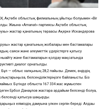
 ЖҚ Ақтөбе облыстық филиалының ұйытқы болуымен «Bir
ылды. Жиынға «Amanat» партиясы Ақтөбе облыстық
 рухы» жастар қанатының төрағасы Ақерке Искандерова
ар рухы» жастар қанатының жобалары мен бастамалары
мдық-саяси және әлеуметтік үдерістерге қатысу
ін нығайту және бастамаларын қолдау мақсатында
труктивті диалог орнатылды.
 Бұл — облыс халқының 28,2 пайызы. Демек, өңірдің
орлықтарыңызға, белсенділіктеріңізге байланысты. Біз
аймыз. Бүгінде облыста 167 334 жас жұмыспен
еген Ербол Данағұлов жастарға әрдайым белсенді болуға,
а белсенді қатысуға шақырды.
дарыңыз еліміздің дамуына үлкен серпін береді. Алдағы