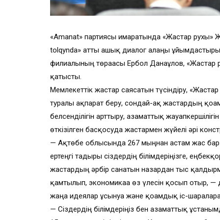
«Amanat» партиясы ғимаратында «Жастар рухы»
tolqynda» атты ашық диалог алаңы ұйымдастыр
филиалының төрағасы Ербол Данағұлов, «Жастар
қатысты.
Мемлекеттік жастар саясатын түсіндіру, «Жаст
туралы ақпарат беру, сондай-ақ жастардың қоға
белсенділігін арттыру, азаматтық жауапкершіліг
өткізілген басқосуда жастармен жүйелі әрі конс
— Ақтөбе облысында 267 мыңнан астам жас бар.
ертеңгі тағдыры сіздердің білімдеріңізге, еңбекқ
жастардың әрбір санатын назардан тыс қалдырм
қамтылып, экономикаға өз үлесін қосып отыр, — д
жаңа идеялар ұсынуға және қоғамдық іс-шараларғ
— Сіздердің білімдеріңіз бен азаматтық ұстаным