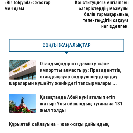
«Bir tolqynda»: жастар
Конституцияға енгізілген
мен қоғам
өзгерістердің мазмұны
билік тармақтарының
тепе-теңдігін сақтауға
негізделген.
СОҢҒЫ ЖАҢАЛЫҚТАР
Отандық өндірісті дамыту және
импортты алмастыру: Президенттің
отандық тауар өндірушілерді қолдау
шараларын күшейту жөніндегі тапсырмалары ...
Қазақстанда Абай күні аталып өтіп
жатыр: Ұлы ойшылдың туғанына 181
жыл толды
Құрылтай сайлауына – жан-жақты дайындық