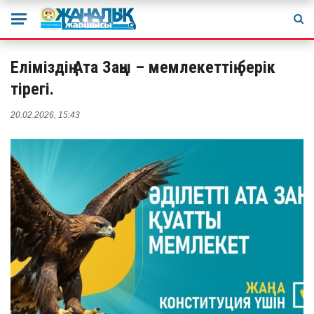
Еліміздің Ата Заңы – мемлекеттің берік
тірегі.
20.02.2026, 15:43