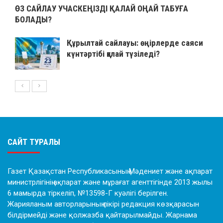
ӨЗ САЙЛАУ УЧАСКЕҢІЗДІ ҚАЛАЙ ОҢАЙ ТАБУҒА
БОЛАДЫ?
Құрылтай сайлауы: өңірлерде саяси
күнтәртібі қалай түзіледі?
САЙТ ТУРАЛЫ
Газет Қазақстан Республикасының Мәдениет және ақпарат
министрлігінің ақпарат және мұрағат агенттігінде 2013 жылы
6 мамырда тіркеліп, №13598-Г куәлігі берілген.
Жарияланым авторларының пікірі редакция көзқарасын
білдірмейді және қолжазба қайтарылмайды. Жарнама