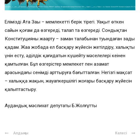
Еліміздің Ата Заңы – мемлекеттің берік тірегі. Уақыт өткен
сайын қоғам да өзгереді, талап та өзгереді. Сондықтан
Конституцияны жаңарту – заман талабынан туындаған заңды
қадам. Жаңа жобада ел басқару жүйесін жетілдіру, халықтың
үнін есту, әділдік қағидатын күшейту мәселелері кеңінен
қамтылған. Бұл өзгерістер мемлекет пен азамат
арасындағы сенімді арттыруға бағытталған. Негізгі мақсат
– халыққа жақын, жауапкершілігі жоғары басқару жүйесін
қалыптастыру.
Аудандық мәслихат депутаты Б.Жолғұтты
Алдыңғы
Келесі