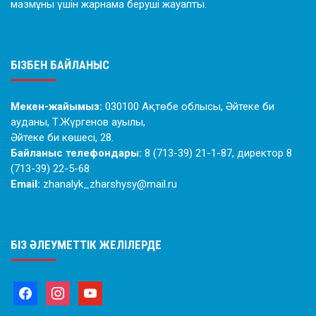
мазмұны үшін жарнама беруші жауапты.
БІЗБЕН БАЙЛАНЫС
Мекен-жайымыз:
030100 Ақтөбе облысы, Әйтеке би
ауданы, Т.Жүргенов ауылы,
Әйтеке би көшесі, 28.
Байланыс телефондары:
8 (713-39) 21-1-87, директор 8
(713-39) 22-5-68
Email:
zhanalyk_zharshysy@mail.ru
БІЗ ӘЛЕУМЕТТІК ЖЕЛІЛЕРДЕ