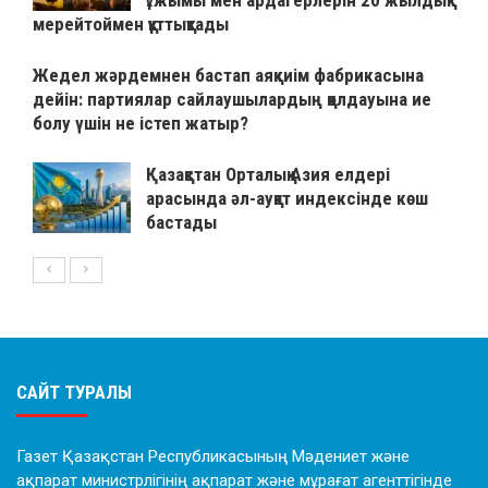
ұжымы мен ардагерлерін 20 жылдық
мерейтоймен құттықтады
Жедел жәрдемнен бастап аяқкиім фабрикасына
дейін: партиялар сайлаушылардың қолдауына ие
болу үшін не істеп жатыр?
Қазақстан Орталық Азия елдері
арасында әл-ауқат индексінде көш
бастады
САЙТ ТУРАЛЫ
Газет Қазақстан Республикасының Мәдениет және
ақпарат министрлігінің ақпарат және мұрағат агенттігінде