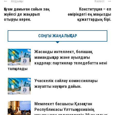
Алдыңғы
Келесі
Қоғам дамыған сайын заң
Конституция – ел
жүйесі де жаңарып
өміріндегі ең маңызды
отыруы керек.
құжаттардың бірі.
СОҢҒЫ ЖАҢАЛЫҚТАР
Жасанды интеллект, болашақ
мамандықтар және ауылдағы
кадрлар: партиялар теледебатта нені
талқылады
Учаскелік сайлау комиссиялары
жауапты науқанға дайын.
Мемлекет басшысы Қазақстан
Республикасы Ұлттық архивінің