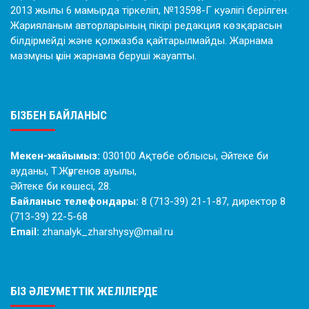
2013 жылы 6 мамырда тіркеліп, №13598-Г куәлігі берілген.
Жарияланым авторларының пікірі редакция көзқарасын
білдірмейді және қолжазба қайтарылмайды. Жарнама
мазмұны үшін жарнама беруші жауапты.
БІЗБЕН БАЙЛАНЫС
Мекен-жайымыз:
030100 Ақтөбе облысы, Әйтеке би
ауданы, Т.Жүргенов ауылы,
Әйтеке би көшесі, 28.
Байланыс телефондары:
8 (713-39) 21-1-87, директор 8
(713-39) 22-5-68
Email:
zhanalyk_zharshysy@mail.ru
БІЗ ӘЛЕУМЕТТІК ЖЕЛІЛЕРДЕ