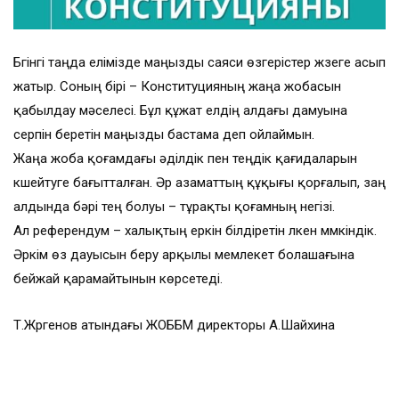
Бүгінгі таңда елімізде маңызды саяси өзгерістер жүзеге асып
жатыр. Соның бірі – Конституцияның жаңа жобасын
қабылдау мәселесі. Бұл құжат елдің алдағы дамуына
серпін беретін маңызды бастама деп ойлаймын.
Жаңа жоба қоғамдағы әділдік пен теңдік қағидаларын
күшейтуге бағытталған. Әр азаматтың құқығы қорғалып, заң
алдында бәрі тең болуы – тұрақты қоғамның негізі.
Ал референдум – халықтың еркін білдіретін үлкен мүмкіндік.
Әркім өз дауысын беру арқылы мемлекет болашағына
бейжай қарамайтынын көрсетеді.
Т.Жүргенов атындағы ЖОББМ директоры А.Шайхина