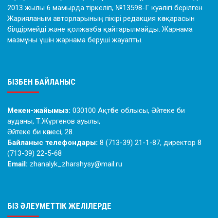
2013 жылы 6 мамырда тіркеліп, №13598-Г куәлігі берілген.
Жарияланым авторларының пікірі редакция көзқарасын
білдірмейді және қолжазба қайтарылмайды. Жарнама
мазмұны үшін жарнама беруші жауапты.
БІЗБЕН БАЙЛАНЫС
Мекен-жайымыз:
030100 Ақтөбе облысы, Әйтеке би
ауданы, Т.Жүргенов ауылы,
Әйтеке би көшесі, 28.
Байланыс телефондары:
8 (713-39) 21-1-87, директор 8
(713-39) 22-5-68
Email:
zhanalyk_zharshysy@mail.ru
БІЗ ӘЛЕУМЕТТІК ЖЕЛІЛЕРДЕ