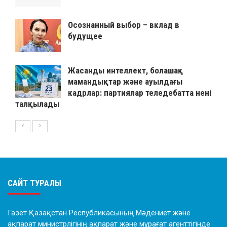
Осознанный выбор – вклад в
будущее
Жасанды интеллект, болашақ
мамандықтар және ауылдағы
кадрлар: партиялар теледебатта нені
талқылады
САЙТ ТУРАЛЫ
Газет Қазақстан Республикасының Мәдениет және
ақпарат министрлігінің ақпарат және мұрағат агенттігінде