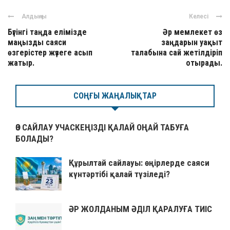
Алдыңғы
Келесі
Бүгінгі таңда елімізде
Әр мемлекет өз
маңызды саяси
заңдарын уақыт
өзгерістер жүзеге асып
талабына сай жетілдіріп
жатыр.
отырады.
СОҢҒЫ ЖАҢАЛЫҚТАР
ӨЗ САЙЛАУ УЧАСКЕҢІЗДІ ҚАЛАЙ ОҢАЙ ТАБУҒА
БОЛАДЫ?
Құрылтай сайлауы: өңірлерде саяси
күнтәртібі қалай түзіледі?
ӘР ЖОЛДАНЫМ ӘДІЛ ҚАРАЛУҒА ТИІС