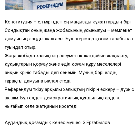
Конституция – ел өміріндегі ең маңызды құжаттардың бірі.
Сондықтан оның жаңа жобасының ұсынылуы – мемлекет
дамуының заңды жалғасы. Бұл өзгерістер қоғам талабынан
туындап отыр.
Жаңа жобада халықтың әлеуметтік жағдайын жақсарту,
құқықтарын қорғау және әділ қоғам құру мәселелері
айқын көрініс табады деп сенемін. Мұның бәрі елдің
тұрақты дамуына ықпал етеді.
Референдум өткізу арқылы халықтың пікірін ескеру – дұрыс
шешім. Бұл елдегі демократиялық құндылықтардың
нығайып келе жатқанын көрсетеді.
Аудандық қоғамдық кеңес мүшесі З.Ерғабылов