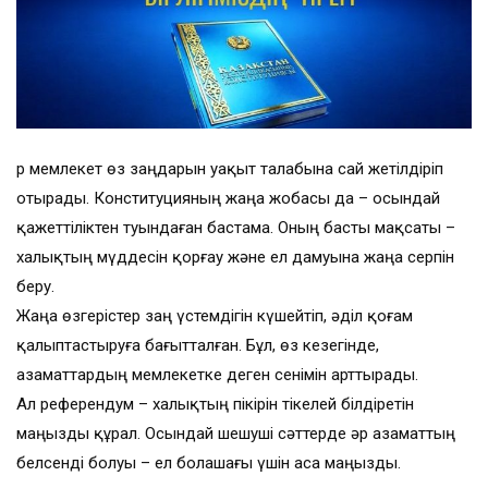
Әр мемлекет өз заңдарын уақыт талабына сай жетілдіріп
отырады. Конституцияның жаңа жобасы да – осындай
қажеттіліктен туындаған бастама. Оның басты мақсаты –
халықтың мүддесін қорғау және ел дамуына жаңа серпін
беру.
Жаңа өзгерістер заң үстемдігін күшейтіп, әділ қоғам
қалыптастыруға бағытталған. Бұл, өз кезегінде,
азаматтардың мемлекетке деген сенімін арттырады.
Ал референдум – халықтың пікірін тікелей білдіретін
маңызды құрал. Осындай шешуші сәттерде әр азаматтың
белсенді болуы – ел болашағы үшін аса маңызды.