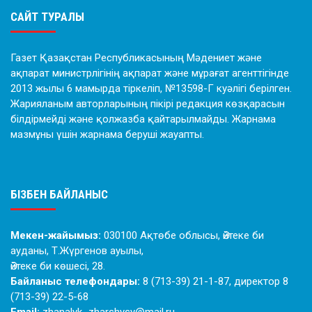
САЙТ ТУРАЛЫ
Газет Қазақстан Республикасының Мәдениет және
ақпарат министрлігінің ақпарат және мұрағат агенттігінде
2013 жылы 6 мамырда тіркеліп, №13598-Г куәлігі берілген.
Жарияланым авторларының пікірі редакция көзқарасын
білдірмейді және қолжазба қайтарылмайды. Жарнама
мазмұны үшін жарнама беруші жауапты.
БІЗБЕН БАЙЛАНЫС
Мекен-жайымыз:
030100 Ақтөбе облысы, Әйтеке би
ауданы, Т.Жүргенов ауылы,
Әйтеке би көшесі, 28.
Байланыс телефондары:
8 (713-39) 21-1-87, директор 8
(713-39) 22-5-68