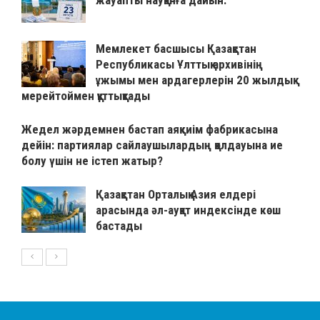
жауапты науқанға дайын.
Мемлекет басшысы Қазақстан
Республикасы Ұлттық архивінің
ұжымы мен ардагерлерін 20 жылдық
мерейтоймен құттықтады
Жедел жәрдемнен бастап аяқкиім фабрикасына
дейін: партиялар сайлаушылардың қолдауына ие
болу үшін не істеп жатыр?
Қазақстан Орталық Азия елдері
арасында әл-ауқат индексінде көш
бастады