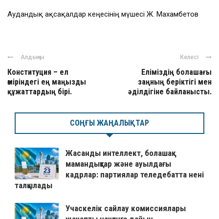
Аудандық ақсақалдар кеңесінің мүшесі Ж. Махамбетов
Алдыңғы
Келесі
Конституция – ел
Еліміздің болашағы
өміріндегі ең маңызды
заңның беріктігі мен
құжаттардың бірі.
әділдігіне байланысты.
СОҢҒЫ ЖАҢАЛЫҚТАР
Жасанды интеллект, болашақ
мамандықтар және ауылдағы
кадрлар: партиялар теледебатта нені
талқылады
Учаскелік сайлау комиссиялары