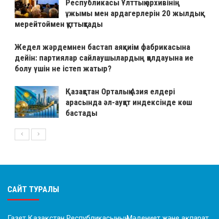
Республикасы Ұлттық архивінің
ұжымы мен ардагерлерін 20 жылдық
мерейтоймен құттықтады
Жедел жәрдемнен бастап аяқкиім фабрикасына
дейін: партиялар сайлаушылардың қолдауына ие
болу үшін не істеп жатыр?
Қазақстан Орталық Азия елдері
арасында әл-ауқат индексінде көш
бастады
САЙТ ТУРАЛЫ
Газет Қазақстан Республикасының Мәдениет және ақпарат