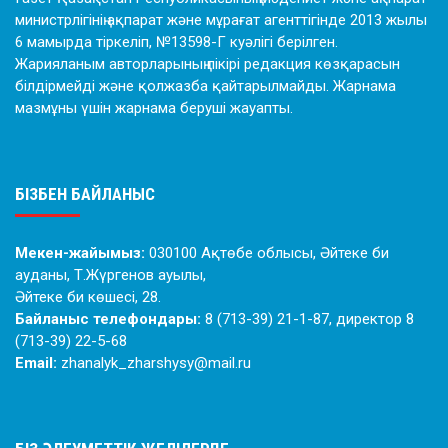
министрлігінің ақпарат және мұрағат агенттігінде 2013 жылы
6 мамырда тіркеліп, №13598-Г куәлігі берілген.
Жарияланым авторларының пікірі редакция көзқарасын
білдірмейді және қолжазба қайтарылмайды. Жарнама
мазмұны үшін жарнама беруші жауапты.
БІЗБЕН БАЙЛАНЫС
Мекен-жайымыз:
030100 Ақтөбе облысы, Әйтеке би
ауданы, Т.Жүргенов ауылы,
Әйтеке би көшесі, 28.
Байланыс телефондары:
8 (713-39) 21-1-87, директор 8
(713-39) 22-5-68
Email:
zhanalyk_zharshysy@mail.ru