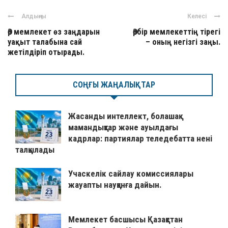
Алдыңғы
Келесі
Әр мемлекет өз заңдарын
Әрбір мемлекеттің тірегі
уақыт талабына сай
– оның негізгі заңы.
жетілдіріп отырады.
СОҢҒЫ ЖАҢАЛЫҚТАР
Жасанды интеллект, болашақ
мамандықтар және ауылдағы
кадрлар: партиялар теледебатта нені
талқылады
Учаскелік сайлау комиссиялары
жауапты науқанға дайын.
Мемлекет басшысы Қазақстан