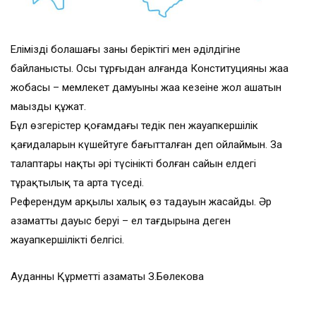
Еліміздің болашағы заңның беріктігі мен әділдігіне
байланысты. Осы тұрғыдан алғанда Конституцияның жаңа
жобасы – мемлекет дамуының жаңа кезеңіне жол ашатын
маңызды құжат.
Бұл өзгерістер қоғамдағы теңдік пен жауапкершілік
қағидаларын күшейтуге бағытталған деп ойлаймын. Заң
талаптары нақты әрі түсінікті болған сайын елдегі
тұрақтылық та арта түседі.
Референдум арқылы халық өз таңдауын жасайды. Әр
азаматтың дауыс беруі – ел тағдырына деген
жауапкершіліктің белгісі.
Ауданның Құрметті азаматы З.Бөлекова