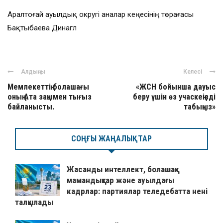
Аралтоғай ауылдық округі аналар кеңесінің төрағасы
Бақтыбаева Динагүл
Алдыңғы
Келесі
Мемлекеттің болашағы
«ЖСН бойынша дауыс
оның Ата заңымен тығыз
беру үшін өз учаскеңізді
байланысты.
табыңыз»
СОҢҒЫ ЖАҢАЛЫҚТАР
Жасанды интеллект, болашақ
мамандықтар және ауылдағы
кадрлар: партиялар теледебатта нені
талқылады