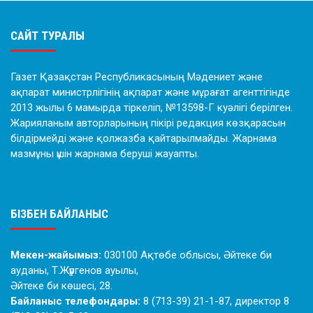
САЙТ ТУРАЛЫ
Газет Қазақстан Республикасының Мәдениет және
ақпарат министрлігінің ақпарат және мұрағат агенттігінде
2013 жылы 6 мамырда тіркеліп, №13598-Г куәлігі берілген.
Жарияланым авторларының пікірі редакция көзқарасын
білдірмейді және қолжазба қайтарылмайды. Жарнама
мазмұны үшін жарнама беруші жауапты.
БІЗБЕН БАЙЛАНЫС
Мекен-жайымыз:
030100 Ақтөбе облысы, Әйтеке би
ауданы, Т.Жүргенов ауылы,
Әйтеке би көшесі, 28.
Байланыс телефондары:
8 (713-39) 21-1-87, директор 8