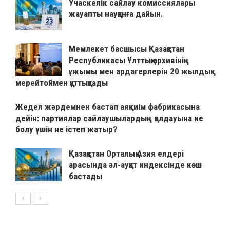
Учаскелік сайлау комиссиялары
жауапты науқанға дайын.
Мемлекет басшысы Қазақстан
Республикасы Ұлттық архивінің
ұжымы мен ардагерлерін 20 жылдық
мерейтоймен құттықтады
Жедел жәрдемнен бастап аяқкиім фабрикасына
дейін: партиялар сайлаушылардың қолдауына ие
болу үшін не істеп жатыр?
Қазақстан Орталық Азия елдері
арасында әл-ауқат индексінде көш
бастады