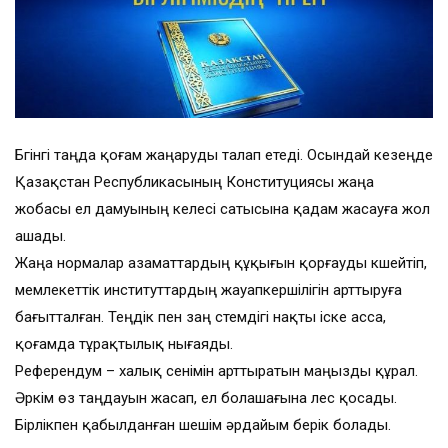
Бүгінгі таңда қоғам жаңаруды талап етеді. Осындай кезеңде
Қазақстан Республикасының Конституциясы жаңа
жобасы ел дамуының келесі сатысына қадам жасауға жол
ашады.
Жаңа нормалар азаматтардың құқығын қорғауды күшейтіп,
мемлекеттік институттардың жауапкершілігін арттыруға
бағытталған. Теңдік пен заң үстемдігі нақты іске асса,
қоғамда тұрақтылық нығаяды.
Референдум – халық сенімін арттыратын маңызды құрал.
Әркім өз таңдауын жасап, ел болашағына үлес қосады.
Бірлікпен қабылданған шешім әрдайым берік болады.