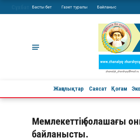
Сұхбат
Басты бет
Газет туралы
Байланыс
Жаңалықтар
Саясат
Қоғам
Эк
Мемлекеттің болашағы он
байланысты.