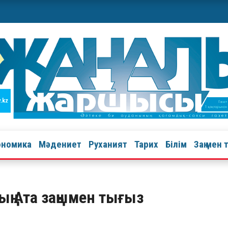
ономика
Мәдениет
Руханият
Тарих
Білім
Заң мен 
ың Ата заңымен тығыз