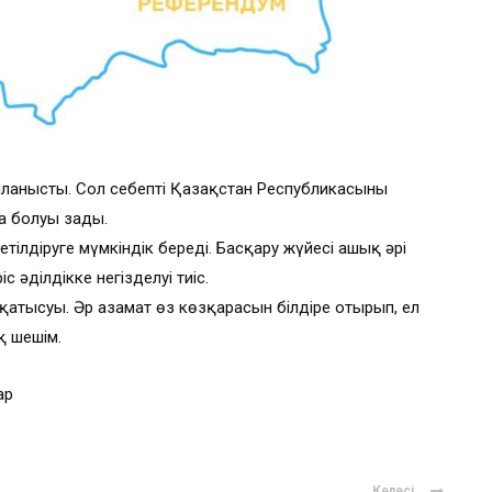
йланысты. Сол себепті Қазақстан Республикасының
а болуы заңды.
етілдіруге мүмкіндік береді. Басқару жүйесі ашық әрі
іс әділдікке негізделуі тиіс.
 қатысуы. Әр азамат өз көзқарасын білдіре отырып, ел
қ шешім.
ар
Келесі