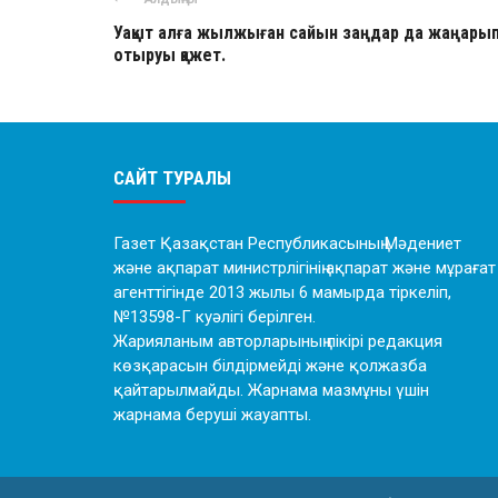
Уақыт алға жылжыған сайын заңдар да жаңары
отыруы қажет.
САЙТ ТУРАЛЫ
Газет Қазақстан Республикасының Мәдениет
және ақпарат министрлігінің ақпарат және мұрағат
агенттігінде 2013 жылы 6 мамырда тіркеліп,
№13598-Г куәлігі берілген.
Жарияланым авторларының пікірі редакция
көзқарасын білдірмейді және қолжазба
қайтарылмайды. Жарнама мазмұны үшін
жарнама беруші жауапты.