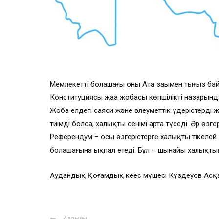
Мемлекеттің болашағы оның Ата заңымен тығыз ба
Конституциясы жаңа жобасы көпшіліктің назарынд
Жоба елдегі саяси және әлеуметтік үдерістерді ж
тиімді болса, халықтың сенімі арта түседі. Әр өзгер
Референдум – осы өзгерістерге халықтың тікелей
болашағына ықпал етеді. Бұл – шынайы халықты
Аудандық Қоғамдық кеңес мүшесі Күздеуов Асқ
Алдыңғы