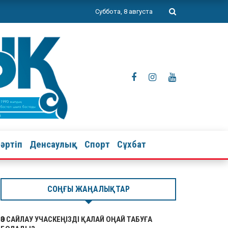
Суббота, 8 августа
тәртіп
Денсаулық
Спорт
Сұхбат
СОҢҒЫ ЖАҢАЛЫҚТАР
ӨЗ САЙЛАУ УЧАСКЕҢІЗДІ ҚАЛАЙ ОҢАЙ ТАБУҒА