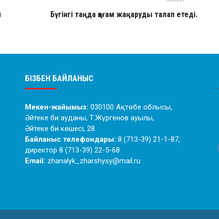
п
Бүгінгі таңда қоғам жаңаруды талап етеді.
БІЗБЕН БАЙЛАНЫС
Мекен-жайымыз:
030100 Ақтөбе облысы,
Әйтеке би ауданы, Т.Жүргенов ауылы,
Әйтеке би көшесі, 28.
Байланыс телефондары:
8 (713-39) 21-1-87,
директор 8 (713-39) 22-5-68
Email:
zhanalyk_zharshysy@mail.ru