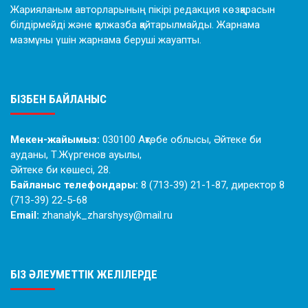
Жарияланым авторларының пікірі редакция көзқарасын
білдірмейді және қолжазба қайтарылмайды. Жарнама
мазмұны үшін жарнама беруші жауапты.
БІЗБЕН БАЙЛАНЫС
Мекен-жайымыз:
030100 Ақтөбе облысы, Әйтеке би
ауданы, Т.Жүргенов ауылы,
Әйтеке би көшесі, 28.
Байланыс телефондары:
8 (713-39) 21-1-87, директор 8
(713-39) 22-5-68
Email:
zhanalyk_zharshysy@mail.ru
БІЗ ӘЛЕУМЕТТІК ЖЕЛІЛЕРДЕ