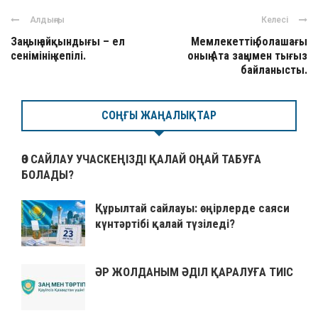
Алдыңғы
Келесі
Заңның айқындығы – ел
Мемлекеттің болашағы
сенімінің кепілі.
оның Ата заңымен тығыз
байланысты.
СОҢҒЫ ЖАҢАЛЫҚТАР
ӨЗ САЙЛАУ УЧАСКЕҢІЗДІ ҚАЛАЙ ОҢАЙ ТАБУҒА
БОЛАДЫ?
Құрылтай сайлауы: өңірлерде саяси
күнтәртібі қалай түзіледі?
ӘР ЖОЛДАНЫМ ӘДІЛ ҚАРАЛУҒА ТИІС