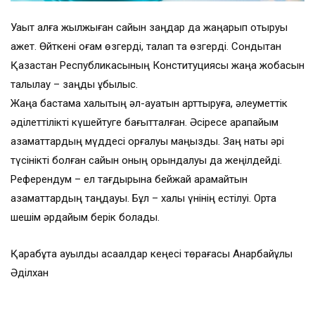
Уақыт алға жылжыған сайын заңдар да жаңарып отыруы
қажет. Өйткені қоғам өзгерді, талап та өзгерді. Сондықтан
Қазақстан Республикасының Конституциясы жаңа жобасын
талқылау – заңды құбылыс.
Жаңа бастама халықтың әл-ауқатын арттыруға, әлеуметтік
әділеттілікті күшейтуге бағытталған. Әсіресе қарапайым
азаматтардың мүддесі қорғалуы маңызды. Заң нақты әрі
түсінікті болған сайын оның орындалуы да жеңілдейді.
Референдум – ел тағдырына бейжай қарамайтын
азаматтардың таңдауы. Бұл – халық үнінің естілуі. Ортақ
шешім әрдайым берік болады.
Қарабұтақ ауылдық ақсақалдар кеңесі төрағасы Анарбайұлы
Әділхан