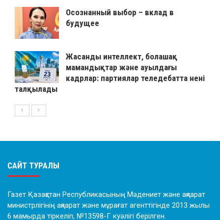
Осознанный выбор – вклад в
будущее
Жасанды интеллект, болашақ
мамандықтар және ауылдағы
кадрлар: партиялар теледебатта нені
талқылады
САЙТ ТУРАЛЫ
Газет Қазақстан Республикасының Мәдениет және ақпарат
министрлігінің ақпарат және мұрағат агенттігінде 2013 жылы
6 мамырда тіркеліп, №13598-Г куәлігі берілген.