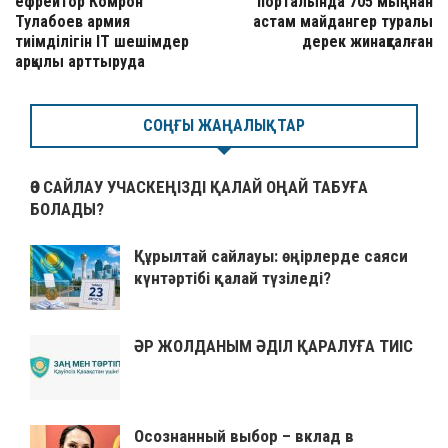
ефрейтор Комрон
порталында 705 мыңнан
Тулабоев армия
астам майдангер туралы
тиімділігін ІТ шешімдер
дерек жинақталған
арқылы арттыруда
СОҢҒЫ ЖАҢАЛЫҚТАР
ӨЗ САЙЛАУ УЧАСКЕҢІЗДІ ҚАЛАЙ ОҢАЙ ТАБУҒА
БОЛАДЫ?
Құрылтай сайлауы: өңірлерде саяси
күнтәртібі қалай түзіледі?
ӘР ЖОЛДАНЫМ ӘДІЛ ҚАРАЛУҒА ТИІС
Осознанный выбор – вклад в