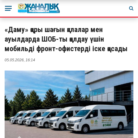
«Даму» қоры шағын қалалар мен
ауылдарда ШОБ-ты қолдау үшін
мобильді фронт-офистерді іске қосады
05.05.2026, 16:14