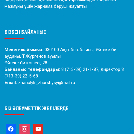
мазмұны үшін жарнама беруші жауапты.
БІЗБЕН БАЙЛАНЫС
Мекен-жайымыз:
030100 Ақтөбе облысы, Әйтеке би
ауданы, Т.Жүргенов ауылы,
Әйтеке би көшесі, 28.
Байланыс телефондары:
8 (713-39) 21-1-87, директор 8
(713-39) 22-5-68
Email:
zhanalyk_zharshysy@mail.ru
БІЗ ӘЛЕУМЕТТІК ЖЕЛІЛЕРДЕ