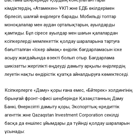
Бастама шеңберінде Қордың консультанттары
әкімдіктердің, «Атамекен» ҰКП және ЕДБ өкілдерімен
бірлесіп, шалғай өңірлерге барады. Мобильді топтар
моноқалалар мен аудан орталықтарын, ауылдарды
қамтиды. Бұл әсіресе ауылдар мен шағын қалалардан
кәсіпкерлерді мемлекеттік қолдау шараларына тартуға
бағытталған «Іскер аймақ» өңірлік бағдарламасын іске
асыру жағдайында өзекті болып отыр. Бағдарлама
шикізатты жергілікті өңдеуді дамыту арқылы өңірлердің
әлеуетін нақты өндірістік қуатқа айналдыруға көмектеседі.
Кәсіпкерлерге «Даму» қоры ғана емес, «Бәйтерек» холдингінің
бірыңғай фронт-офисі шеңберінде Қазақстанның Даму
Банкі, Өнеркәсіпті дамыту қоры, Экспорттық-кредиттік
агенттік және Qazaqstan Investment Corporation секілді
басқа да еншілес ұйымдары да түйінді қолдау шараларын
ұсынады: