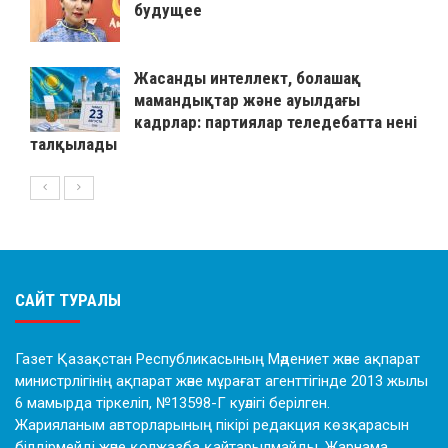
будущее
Жасанды интеллект, болашақ
мамандықтар және ауылдағы
кадрлар: партиялар теледебатта нені
талқылады
САЙТ ТУРАЛЫ
Газет Қазақстан Республикасының Мәдениет және ақпарат
министрлігінің ақпарат және мұрағат агенттігінде 2013 жылы
6 мамырда тіркеліп, №13598-Г куәлігі берілген.
Жарияланым авторларының пікірі редакция көзқарасын
білдірмейді және қолжазба қайтарылмайды. Жарнама