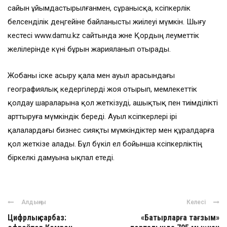
сайын ұйымдастырылғанмен, сұранысқа, кәсіпкерлік
белсенділік деңгейіне байланысты жиілеуі мүмкін. Шығу
кестесі www.damu.kz сайтында және Қордың әлеуметтік
желілерінде күні бұрын жарияланып отырады.
Жобаны іске асыру қала мен ауыл арасындағы
географиялық кедергілерді жоя отырып, мемлекеттік
қолдау шараларына қол жеткізуді, ашықтық пен тиімділікті
арттыруға мүмкіндік береді. Ауыл кәсіпкерлері ірі
қалалардағы бизнес сияқты мүмкіндіктер мен құралдарға
қол жеткізе алады. Бұл бүкіл ел бойынша кәсіпкерліктің
біркелкі дамуына ықпал етеді.
Алдыңғы
Келесі
Цифрлық сарбаз:
«Батырларға тағзым»