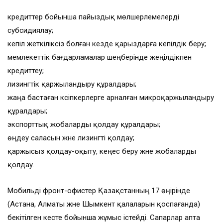
кредиттер бойынша пайыздық мөлшерлемелерді
субсидиялау;
кепіл жеткіліксіз болған кезде қарыздарға кепілдік беру;
мемлекеттік бағдарламалар шеңберінде жеңілдікпен
кредиттеу;
лизингтік қаржыландыру құралдары;
жаңа бастаған кәсіпкерлерге арналған микроқаржыландыру
құралдары;
экспорттық жобаларды қолдау құралдары;
өңдеу саласын және лизингті қолдау;
қаржысыз қолдау-оқыту, кеңес беру және жобаларды
қолдау.
Мобильді фронт-офистер Қазақстанның 17 өңірінде
(Астана, Алматы және Шымкент қалаларын қоспағанда)
бекітілген кесте бойынша жұмыс істейді. Сапарлар апта