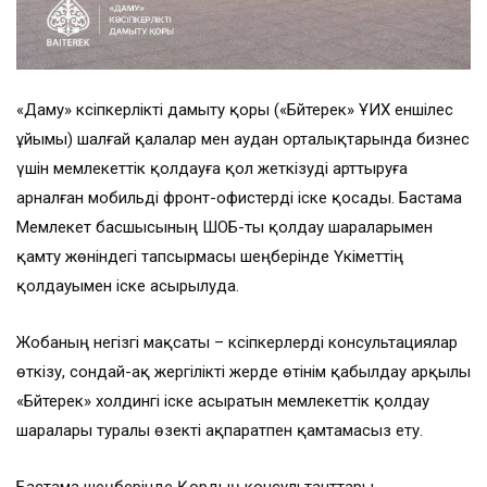
«Даму» кәсіпкерлікті дамыту қоры («Бәйтерек» ҰИХ еншілес
ұйымы) шалғай қалалар мен аудан орталықтарында бизнес
үшін мемлекеттік қолдауға қол жеткізуді арттыруға
арналған мобильді фронт-офистерді іске қосады. Бастама
Мемлекет басшысының ШОБ-ты қолдау шараларымен
қамту жөніндегі тапсырмасы шеңберінде Үкіметтің
қолдауымен іске асырылуда.
Жобаның негізгі мақсаты – кәсіпкерлерді консультациялар
өткізу, сондай-ақ жергілікті жерде өтінім қабылдау арқылы
«Бәйтерек» холдингі іске асыратын мемлекеттік қолдау
шаралары туралы өзекті ақпаратпен қамтамасыз ету.