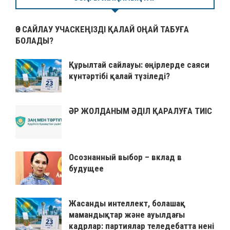
ӨЗ САЙЛАУ УЧАСКЕҢІЗДІ ҚАЛАЙ ОҢАЙ ТАБУҒА
БОЛАДЫ?
Құрылтай сайлауы: өңірлерде саяси
күнтәртібі қалай түзіледі?
ӘР ЖОЛДАНЫМ ӘДІЛ ҚАРАЛУҒА ТИІС
Осознанный выбор – вклад в
будущее
Жасанды интеллект, болашақ
мамандықтар және ауылдағы
кадрлар: партиялар теледебатта нені