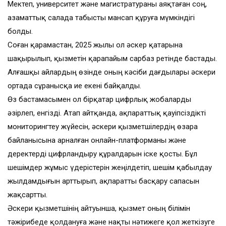
Мектеп, университет және магистратураны аяқтаған соң,
азаматтық салада табысты мансап құруға мүмкіндігі
болды.
Соған қарамастан, 2025 жылы ол әскер қатарына
шақырылып, қызметін қарапайым сарбаз ретінде бастады.
Алғашқы айлардың өзінде оның кәсіби дағдылары әскери
ортада сұранысқа ие екені байқалды.
Өз бастамасымен ол бірқатар цифрлық жобаларды
әзірлеп, енгізді. Атап айтқанда, ақпараттық қауіпсіздікті
мониторингтеу жүйесін, әскери қызметшілердің өзара
байланысына арналған онлайн-платформаны және
деректерді цифрландыру құралдарын іске қосты. Бұл
шешімдер жұмыс үдерістерін жеңілдетіп, шешім қабылдау
жылдамдығын арттырып, ақпаратты басқару сапасын
жақсартты.
Әскери қызметшінің айтуынша, қызмет оның білімін
тәжірибеде қолдануға және нақты нәтижеге қол жеткізуге