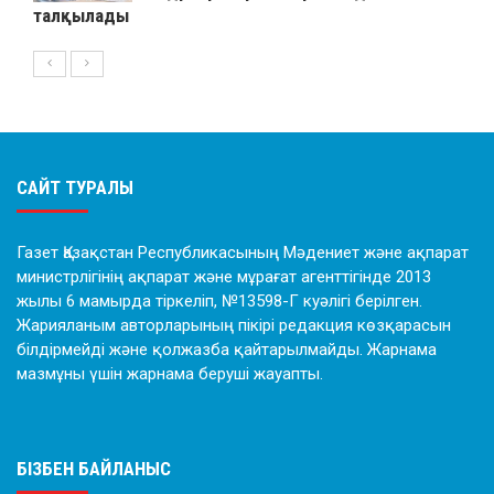
талқылады
САЙТ ТУРАЛЫ
Газет Қазақстан Республикасының Мәдениет және ақпарат
министрлігінің ақпарат және мұрағат агенттігінде 2013
жылы 6 мамырда тіркеліп, №13598-Г куәлігі берілген.
Жарияланым авторларының пікірі редакция көзқарасын
білдірмейді және қолжазба қайтарылмайды. Жарнама
мазмұны үшін жарнама беруші жауапты.
БІЗБЕН БАЙЛАНЫС