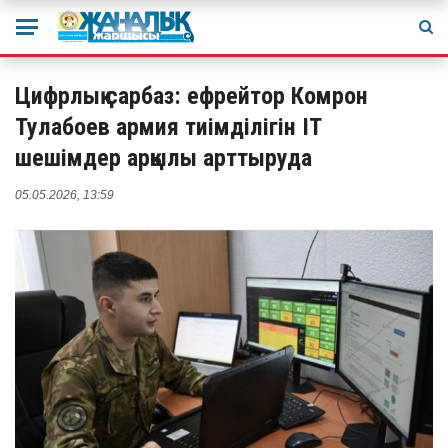
Цифрлық сарбаз: ефрейтор Комрон
Тулабоев армия тиімділігін ІТ
шешімдер арқылы арттыруда
05.05.2026, 13:59