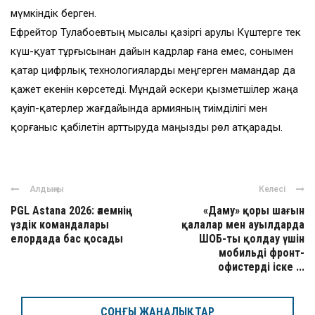
мүмкіндік берген.
Ефрейтор Тулабоевтың мысалы қазіргі Қарулы Күштерге тек
күш-қуат тұрғысынан дайын кадрлар ғана емес, сонымен
қатар цифрлық технологияларды меңгерген мамандар да
қажет екенін көрсетеді. Мұндай әскери қызметшілер жаңа
қауіп-қатерлер жағдайында армияның тиімділігі мен
қорғаныс қабілетін арттыруда маңызды рөл атқарады.
Алдыңғы
Келесі
PGL Astana 2026: әлемнің
«Даму» қоры шағын
үздік командалары
қалалар мен ауылдарда
елордада бас қосады
ШОБ-ты қолдау үшін
мобильді фронт-
офистерді іске ...
СОҢҒЫ ЖАҢАЛЫҚТАР