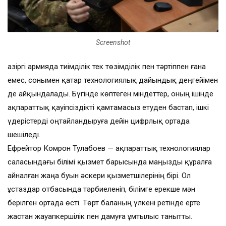
Screenshot
Қазіргі армияда тиімділік тек төзімділік пен тәртіппен ғана
емес, сонымен қатар технологиялық дайындық деңгейімен
де айқындалады. Бүгінде көптеген міндеттер, оның ішінде
ақпараттық қауіпсіздікті қамтамасыз етуден бастап, ішкі
үдерістерді оңтайландыруға дейін цифрлық ортада
шешіледі.
Ефрейтор Комрон Тулабоев — ақпараттық технологиялар
саласындағы білімі қызмет барысында маңызды құралға
айналған жаңа буын әскери қызметшілерінің бірі. Ол
ұстаздар отбасында тәрбиеленіп, білімге ерекше мән
берілген ортада өсті. Төрт баланың үлкені ретінде ерте
жастан жауапкершілік пен дамуға ұмтылыс танытты.