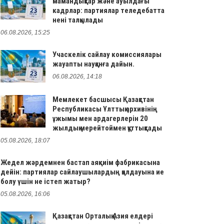
мамандықтар және ауылдағы
кадрлар: партиялар теледебатта
нені талқылады
06.08.2026, 15:25
Учаскелік сайлау комиссиялары
жауапты науқанға дайын.
06.08.2026, 14:18
Мемлекет басшысы Қазақстан
Республикасы Ұлттық архивінің
ұжымы мен ардагерлерін 20
жылдық мерейтоймен құттықтады
05.08.2026, 18:07
Жедел жәрдемнен бастап аяқкиім фабрикасына
дейін: партиялар сайлаушылардың қолдауына ие
болу үшін не істеп жатыр?
05.08.2026, 16:06
Қазақстан Орталық Азия елдері