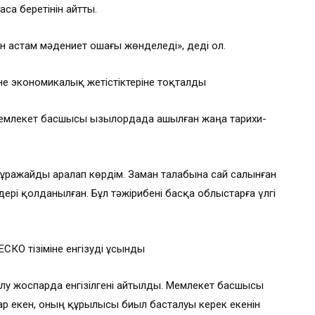
са беретінін айтты.
ен астам мәдениет ошағы жөнделеді», деді ол.
е экономикалық жетістіктеріне тоқталды
Мемлекет басшысы Қызылордада ашылған жаңа тарихи-
ұражайды аралап көрдім. Заман талабына сай салынған
ері қолданылған. Бұл тәжірибені басқа облыстарға үлгі
КО тізіміне енгізуді ұсынды
лу жоспарда енгізілгені айтылды. Мемлекет басшысы
ар екен, оның құрылысы биыл басталуы керек екенін