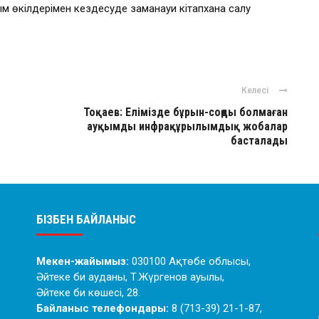
м өкілдерімен кездесуде заманауи кітапхана салу
Келесі
Тоқаев: Елімізде бұрын-соңды болмаған
ауқымды инфрақұрылымдық жобалар
басталады
БІЗБЕН БАЙЛАНЫС
Мекен-жайымыз:
030100 Ақтөбе облысы,
Әйтеке би ауданы, Т.Жүргенов ауылы,
Әйтеке би көшесі, 28.
Байланыс телефондары:
8 (713-39) 21-1-87,