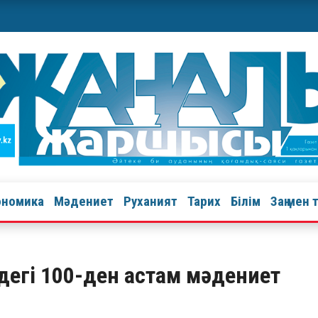
ономика
Мәдениет
Руханият
Тарих
Білім
Заң мен 
здегі 100-ден астам мәдениет