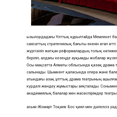
Қызылордадағы Ұлттық құрылтайда Мемлекет ба
саясаттың стратегиялық бағыты екенін атап өтт
жүргізіліп жатқан реформалардың толық нәтижег
беріліп, алдағы кезеңде ауқымды жобалар жүзе
Осы мақсатта Алматы облысында қазақ драма т
салынады. Шымкент қаласында опера және бале
атындағы Қазақ ұлттық драма театрының ашылған
күрделі жөндеу жұмыстары аяқталады. Сонымен
академиялық балалар мен жасөспірімдер театр
Қасым-Жомарт Тоқаев: Бос қиял мен дәлелсіз уә