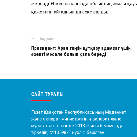
жеткізді. Өткен сапарында облыстың зиялы қауы
қажеттігін айтқанын да еске салды.
Алдыңғы
Президент: Арал теңізін құтқару адамзат үшін
өзекті мәселе болып қала береді
САЙТ ТУРАЛЫ
Газет Қазақстан Республикасының Мәдениет
және ақпарат министрлігінің ақпарат және
мұрағат агенттігінде 2013 жылы 6 мамырда
тіркеліп, №13598-Г куәлігі берілген.