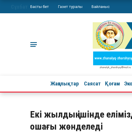
Сұхбат
Басты бет
Газет туралы
Байланыс
Жаңалықтар
Саясат
Қоғам
Эк
Екі жылдың ішінде елімі
ошағы жөнделеді