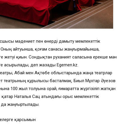
сшысы мәдениет пен өнерді дамыту мемлекеттік
і. Оның айтуынша, қоғам санасы жаңғырмайынша,
е жетуі қиын. Сондықтан руханият саласына ерекше мән
ге асырылады, деп жазады Egemen.kz.
еатры, Абай мен Ақтөбе облыстарында жаңа театрлар
т театрының құрылысы басталмақ. Биыл Мұхтар Әуезов
ына 100 жыл толуына орай, ғимаратта жүргізіліп жатқан
 қатар Наталья Сац атындағы орыс мемлекеттік
ы да жаңғыртылады.
делерге қарсымын