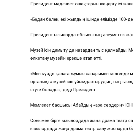
Президент мәдениет ошақтарын жаңарту ісі жалға
«Бұдан бөлек, екі жылдың ішінде елімізде 100-д
Президент Қызылорда облысының әлеуметтік жән
Музей ісін дамыту да назардан тыс қалмайды. 
өлкетану музейін ерекше атап өтті.
«Мен күзде қалаға жұмыс сапарымен келгенде м
орталықта музей ісін ұйымдастырудың тың тәсілд
етуге болады», деді Президент.
Мемлекет басшысы Абайдың «Қара сөздерін» ЮНЕС
Сонымен бірге Қызылордада жаңа драма театр са
Қызылордада жаңа драма театр салу жоспарда б