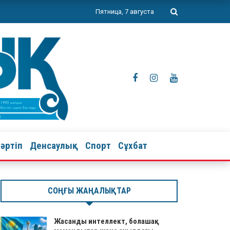
Пятница, 7 августа
тәртіп
Денсаулық
Спорт
Сұхбат
СОҢҒЫ ЖАҢАЛЫҚТАР
Жасанды интеллект, болашақ