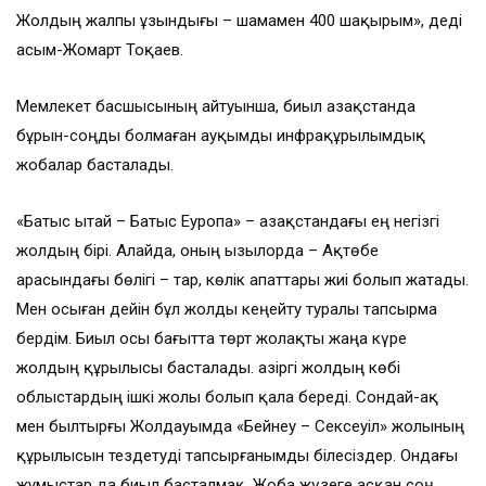
Жолдың жалпы ұзындығы – шамамен 400 шақырым», деді
Қасым-Жомарт Тоқаев.
Мемлекет басшысының айтуынша, биыл Қазақстанда
бұрын-соңды болмаған ауқымды инфрақұрылымдық
жобалар басталады.
«Батыс Қытай – Батыс Еуропа» – Қазақстандағы ең негізгі
жолдың бірі. Алайда, оның Қызылорда – Ақтөбе
арасындағы бөлігі – тар, көлік апаттары жиі болып жатады.
Мен осыған дейін бұл жолды кеңейту туралы тапсырма
бердім. Биыл осы бағытта төрт жолақты жаңа күре
жолдың құрылысы басталады. Қазіргі жолдың көбі
облыстардың ішкі жолы болып қала береді. Сондай-ақ
мен былтырғы Жолдауымда «Бейнеу – Сексеуіл» жолының
құрылысын тездетуді тапсырғанымды білесіздер. Ондағы
жұмыстар да биыл басталмақ. Жоба жүзеге асқан соң