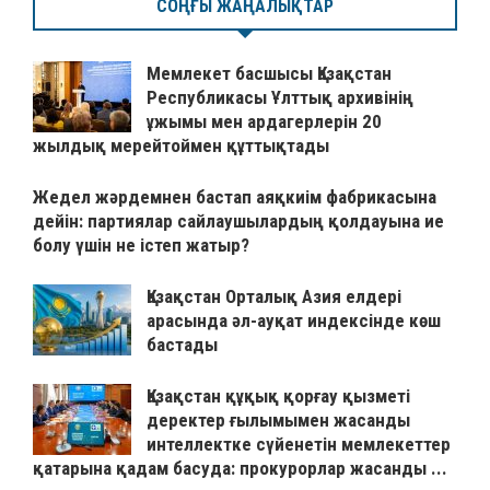
СОҢҒЫ ЖАҢАЛЫҚТАР
Мемлекет басшысы Қазақстан
Республикасы Ұлттық архивінің
ұжымы мен ардагерлерін 20
жылдық мерейтоймен құттықтады
Жедел жәрдемнен бастап аяқкиім фабрикасына
дейін: партиялар сайлаушылардың қолдауына ие
болу үшін не істеп жатыр?
Қазақстан Орталық Азия елдері
арасында әл-ауқат индексінде көш
бастады
Қазақстан құқық қорғау қызметі
деректер ғылымымен жасанды
интеллектке сүйенетін мемлекеттер
қатарына қадам басуда: прокурорлар жасанды ...