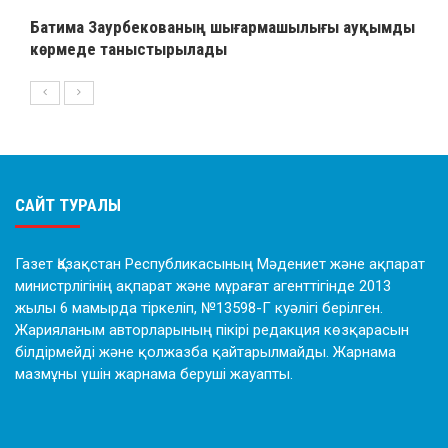
Батима Заурбекованың шығармашылығы ауқымды
көрмеде таныстырылады
САЙТ ТУРАЛЫ
Газет Қазақстан Республикасының Мәдениет және ақпарат
министрлігінің ақпарат және мұрағат агенттігінде 2013
жылы 6 мамырда тіркеліп, №13598-Г куәлігі берілген.
Жарияланым авторларының пікірі редакция көзқарасын
білдірмейді және қолжазба қайтарылмайды. Жарнама
мазмұны үшін жарнама беруші жауапты.