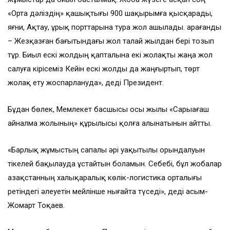
«Орта дәліздің» қашықтығы 900 шақырымға қысқарады,
яғни, Ақтау, Құрық порттарына тура жол ашылады. Қарағанды
– Жезқазған бағытындағы жол талай жылдан бері тозып
тұр. Биыл ескі жолдың қапталына екі жолақты жаңа жол
салуға кірісеміз Кейін ескі жолды да жаңғыртып, төрт
жолақ ету жоспарлануда», деді Президент.
Бұдан бөлек, Мемлекет басшысы осы жылы «Сарыағаш
айналма жолының» құрылысы қолға алынатынын айтты.
«Барлық жұмыстың сапалы әрі уақытылы орындалуын
тікелей бақылауда ұстайтын боламын. Себебі, бұл жобалар
Қазақстанның халықаралық көлік-логистика орталығы
ретіндегі әлеуетін мейлінше нығайта түседі», деді Қасым-
Жомарт Тоқаев.