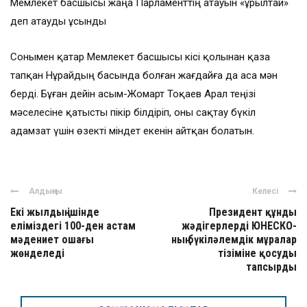
Мемлекет басшысы жаңа Парламенттің атауын «Құрылтай»
деп атауды ұсынды
Сонымен қатар Мемлекет басшысы кісі қолынан қаза
тапқан Нұрайдың басында болған жағдайға да аса мән
берді. Бұған дейін Қасым-Жомарт Тоқаев Арал теңізі
мәселесіне қатысты пікір білдіріп, оны сақтау бүкіл
адамзат үшін өзекті міндет екенін айтқан болатын.
Алдыңғы
Келесі
Екі жылдың ішінде
Президент құнды
еліміздегі 100-ден астам
жәдігерлерді ЮНЕСКО-
мәдениет ошағы
ның бүкіләлемдік мұралар
жөнделеді
тізіміне қосуды
тапсырды