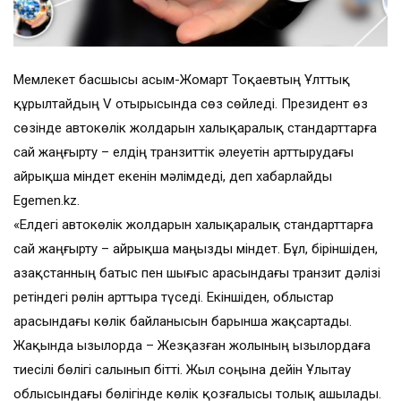
Мемлекет басшысы Қасым-Жомарт Тоқаевтың Ұлттық
құрылтайдың V отырысында сөз сөйледі. Президент өз
сөзінде автокөлік жолдарын халықаралық стандарттарға
сай жаңғырту – елдің транзиттік әлеуетін арттырудағы
айрықша міндет екенін мәлімдеді, деп хабарлайды
Egemen.kz.
«Елдегі автокөлік жолдарын халықаралық стандарттарға
сай жаңғырту – айрықша маңызды міндет. Бұл, біріншіден,
Қазақстанның батыс пен шығыс арасындағы транзит дәлізі
ретіндегі рөлін арттыра түседі. Екіншіден, облыстар
арасындағы көлік байланысын барынша жақсартады.
Жақында Қызылорда – Жезқазған жолының Қызылордаға
тиесілі бөлігі салынып бітті. Жыл соңына дейін Ұлытау
облысындағы бөлігінде көлік қозғалысы толық ашылады.