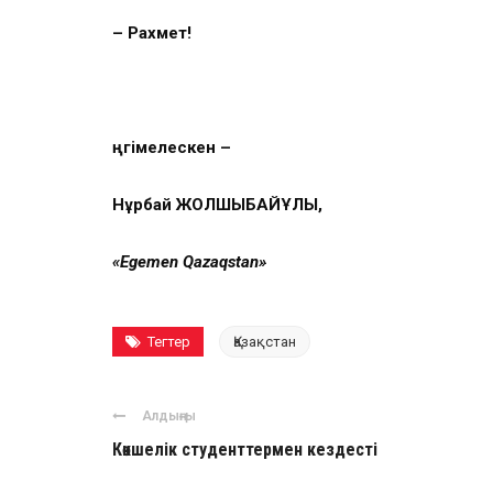
– Рахмет!
Әңгімелескен –
Нұрбай ЖОЛШЫБАЙҰЛЫ,
«Egemen Qazaqstan»
Тегтер
Қазақстан
Алдыңғы
Көкшелік студенттермен кездесті