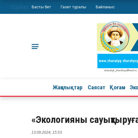
Сұхбат
Басты бет
Газет туралы
Байланыс
Жаңалықтар
Саясат
Қоғам
Эк
«Экологияны сауықтыру
13.09.2024, 15:53