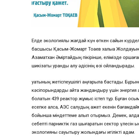
Елде экологиялық жағдай күн өткен сайын күрде
басшысы Қасым-Жомарт Тоқаев халыққа Жолдауын
Азаматхан Әміртайдың пікірінше, елімізде қоршаға
шикізаты уранды алу әдісінің өзі ойландырады.
қуатының жетіспеушілігі аңғарыла бастады. Бұрынғ
кәсіпорындарды қайта жандандыру үшін энергия қа
болатын 439 реактор жұмыс істеп тұр. Бұған қос
есепке алсақ, АЭС салудың қажет екенін бағамдаймы
бойынша міндеттеме алып отырмыз. Демек, алдағы у
себепті парниктік газ шыға­ратын сектор үлесін 
экологияны сауықтыру жолындағы игілікті қадам.