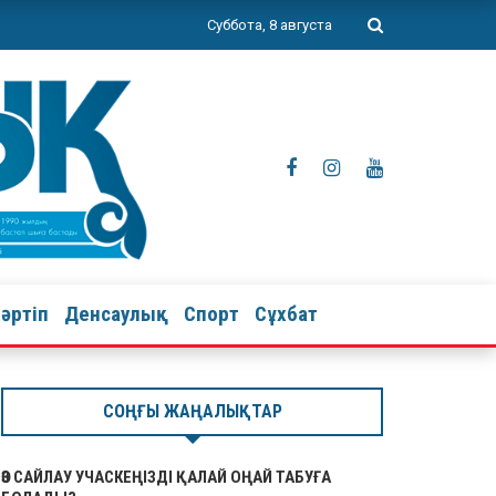
Суббота, 8 августа
тәртіп
Денсаулық
Спорт
Сұхбат
СОҢҒЫ ЖАҢАЛЫҚТАР
ӨЗ САЙЛАУ УЧАСКЕҢІЗДІ ҚАЛАЙ ОҢАЙ ТАБУҒА