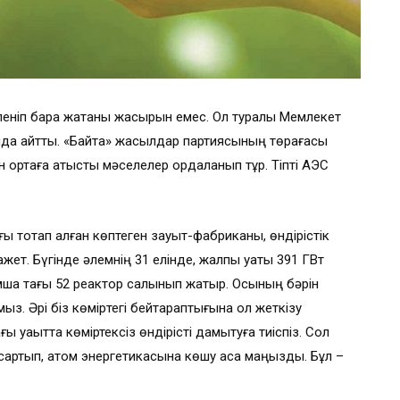
леніп бара жатқаны жасырын емес. Ол туралы Мемлекет
да айтты. «Байтақ» жасылдар партиясының төрағасы
н ортаға қатысты мәселелер қордаланып тұр. Тіпті АЭС
ы тоқтап қалған көптеген зауыт-фабриканы, өндірістік
жет. Бүгінде әлемнің 31 елінде, жалпы қуаты 391 ГВт
ымша тағы 52 реактор салынып жатыр. Осының бәрін
з. Әрі біз көмір­тегі бейтараптығына қол жет­кізу
а­қытта көміртексіз өндірісті дамы­туға тиіс­піз. Сол
қысқартып, атом энергетикасына көшу аса маңызды. Бұл –