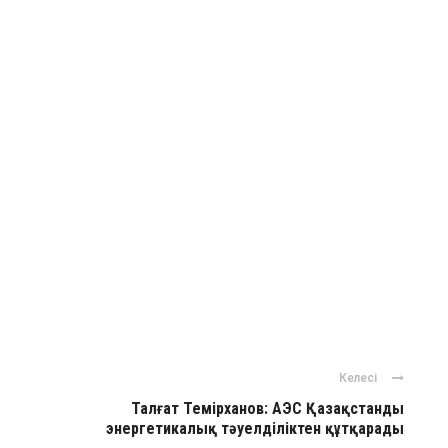
Келесі
Талғат Темірханов: АЭС Қазақстанды
энергетикалық тәуелділіктен құтқарады