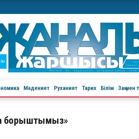
ономика
Мәдениет
Руханият
Тарих
Білім
Заң мен 
ға борыштымыз»