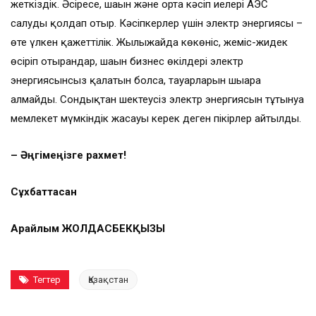
жеткіздік. Әсіресе, шағын және орта кәсіп иелері АЭС
салуды қолдап отыр. Кәсіпкерлер үшін электр энергиясы –
өте үлкен қажеттілік. Жылыжайда көкөніс, жеміс-жидек
өсіріп отырғандар, шағын бизнес өкілдері электр
энергиясынсыз қалатын болса, тауарларын шығара
алмайды. Сондықтан шектеусіз электр энергиясын тұтынуға
мемлекет мүмкіндік жасауы керек деген пікірлер айтылды.
– Әңгімеңізге рахмет!
Сұхбаттасқан
Арайлым ЖОЛДАСБЕКҚЫЗЫ
Тегтер
Қазақстан