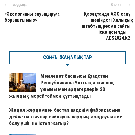
Алдыңғы
Келесі
«Экологияны сауықтыруға
Қазақстанда АЭС салу
борыштымыз»
жөніндегі Халықтық
штабтың ресми сайты
іске қосылды –
AES2024.KZ
СОҢҒЫ ЖАҢАЛЫҚТАР
Мемлекет басшысы Қазақстан
Республикасы Ұлттық архивінің
ұжымы мен ардагерлерін 20
жылдық мерейтоймен құттықтады
Жедел жәрдемнен бастап аяқкиім фабрикасына
дейін: партиялар сайлаушылардың қолдауына ие
болу үшін не істеп жатыр?