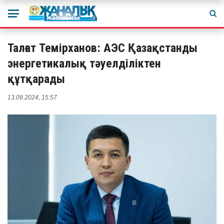
Талғат Темірханов: АЭС Қазақстанды
энергетикалық тәуелділіктен
құтқарады
13.09.2024, 15:57