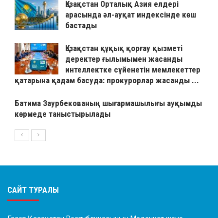
Қазақстан Орталық Азия елдері
арасында әл-ауқат индексінде көш
бастады
Қазақстан құқық қорғау қызметі
деректер ғылымымен жасанды
интеллектке сүйенетін мемлекеттер
қатарына қадам басуда: прокурорлар жасанды ...
Батима Заурбекованың шығармашылығы ауқымды
көрмеде таныстырылады
САЙТ ТУРАЛЫ