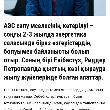
АЭС салу мәселесінің көтерілуі –
соңғы 2-3 жылда энергетика
саласында біраз өзгерістердің
болуымен байланысты болып
отыр. Соның бірі Екібастұз, Риддер
Петропавлда қыстың көзі қырауда
жылу жүйелерінде болған апаттар.
тозығы жеткен, қауіпсіздігі төмен стансалардың жұмысын
тоқтатып жатыр. Себебі олар І немесе ІІ буын
технологиясымен салынғандықтан, қауіпсіздік талаптарына
сай келе қоймайды. Ал біз қазір ең озық стансаны салуды