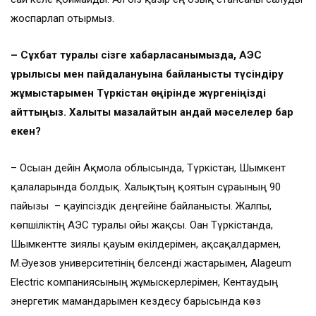
жоспарлап отырмыз.
– Сұхбат туралы сізге хабарласқанымызда, АЭС
құрылысы мен пайдалануына байланысты түсіндіру
жұмыстарымен Түркістан өңірінде жүргеніңізді
айттыңыз. Халықты мазалайтын қандай мәселелер бар
екен?
– Осыған дейін Ақмола облысында, Түркістан, Шымкент
қалаларында болдық. Халықтың қоятын сұрағының 90
пайызы – қауіпсіздік деңгейіне байланысты. Жалпы,
көпшіліктің АЭС туралы ойы жақсы. Оған Түркістанда,
Шымкентте зиялы қауым өкілдерімен, ақсақалдармен,
М.Әуезов университетінің белсенді жастарымен, Alageum
Electric компаниясының жұмыскерлерімен, Кентаудың
энергетик мамандарымен кездесу барысында көз