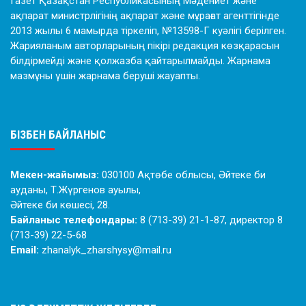
Газет Қазақстан Республикасының Мәдениет және
ақпарат министрлігінің ақпарат және мұрағат агенттігінде
2013 жылы 6 мамырда тіркеліп, №13598-Г куәлігі берілген.
Жарияланым авторларының пікірі редакция көзқарасын
білдірмейді және қолжазба қайтарылмайды. Жарнама
мазмұны үшін жарнама беруші жауапты.
БІЗБЕН БАЙЛАНЫС
Мекен-жайымыз:
030100 Ақтөбе облысы, Әйтеке би
ауданы, Т.Жүргенов ауылы,
Әйтеке би көшесі, 28.
Байланыс телефондары:
8 (713-39) 21-1-87, директор 8
(713-39) 22-5-68
Email:
zhanalyk_zharshysy@mail.ru