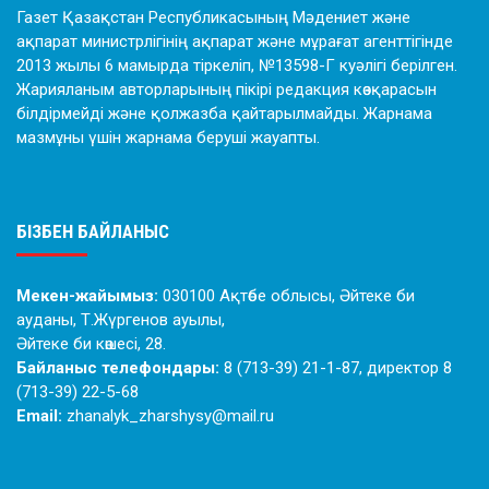
Газет Қазақстан Республикасының Мәдениет және
ақпарат министрлігінің ақпарат және мұрағат агенттігінде
2013 жылы 6 мамырда тіркеліп, №13598-Г куәлігі берілген.
Жарияланым авторларының пікірі редакция көзқарасын
білдірмейді және қолжазба қайтарылмайды. Жарнама
мазмұны үшін жарнама беруші жауапты.
БІЗБЕН БАЙЛАНЫС
Мекен-жайымыз:
030100 Ақтөбе облысы, Әйтеке би
ауданы, Т.Жүргенов ауылы,
Әйтеке би көшесі, 28.
Байланыс телефондары:
8 (713-39) 21-1-87, директор 8
(713-39) 22-5-68
Email:
zhanalyk_zharshysy@mail.ru