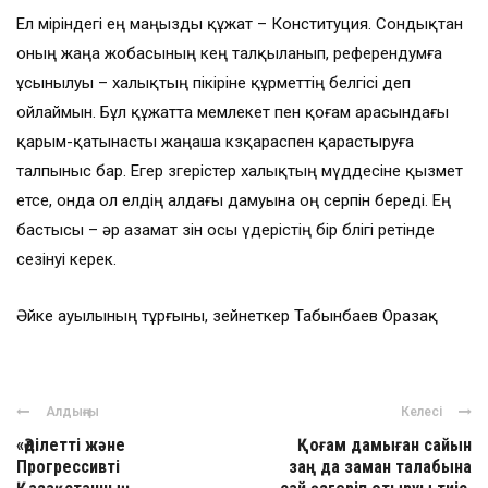
Ел өміріндегі ең маңызды құжат – Конституция. Сондықтан
оның жаңа жобасының кең талқыланып, референдумға
ұсынылуы – халықтың пікіріне құрметтің белгісі деп
ойлаймын. Бұл құжатта мемлекет пен қоғам арасындағы
қарым-қатынасты жаңаша көзқараспен қарастыруға
талпыныс бар. Егер өзгерістер халықтың мүддесіне қызмет
етсе, онда ол елдің алдағы дамуына оң серпін береді. Ең
бастысы – әр азамат өзін осы үдерістің бір бөлігі ретінде
сезінуі керек.
Әйке ауылының тұрғыны, зейнеткер Табынбаев Оразақ
Алдыңғы
Келесі
«Әділетті және
Қоғам дамыған сайын
Прогрессивті
заң да заман талабына