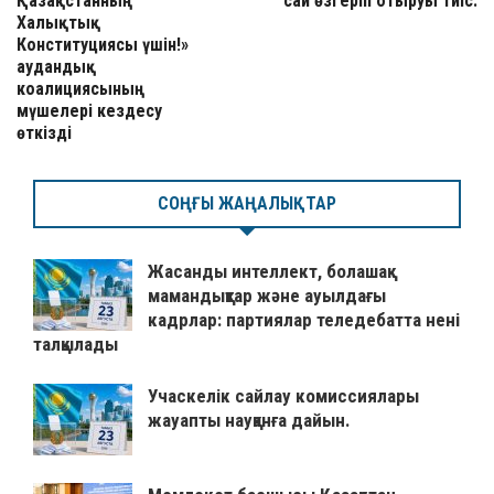
Қазақстанның
сай өзгеріп отыруы тиіс.
Халықтық
Конституциясы үшін!»
аудандық
коалициясының
мүшелері кездесу
өткізді
СОҢҒЫ ЖАҢАЛЫҚТАР
Жасанды интеллект, болашақ
мамандықтар және ауылдағы
кадрлар: партиялар теледебатта нені
талқылады
Учаскелік сайлау комиссиялары
жауапты науқанға дайын.