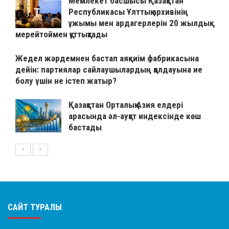
Мемлекет басшысы Қазақстан
Республикасы Ұлттық архивінің
ұжымы мен ардагерлерін 20 жылдық
мерейтоймен құттықтады
Жедел жәрдемнен бастап аяқкиім фабрикасына
дейін: партиялар сайлаушылардың қолдауына ие
болу үшін не істеп жатыр?
Қазақстан Орталық Азия елдері
арасында әл-ауқат индексінде көш
бастады
САЙТ ТУРАЛЫ