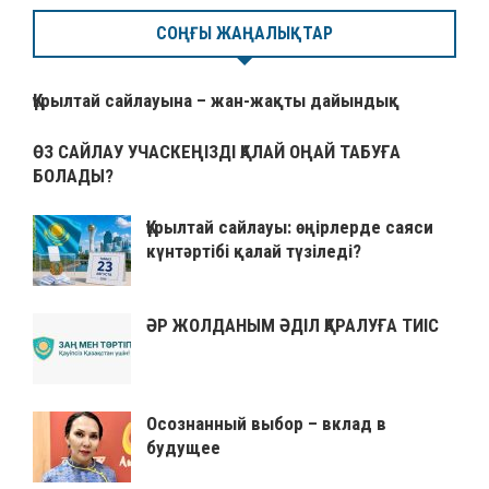
СОҢҒЫ ЖАҢАЛЫҚТАР
Құрылтай сайлауына – жан-жақты дайындық
ӨЗ САЙЛАУ УЧАСКЕҢІЗДІ ҚАЛАЙ ОҢАЙ ТАБУҒА
БОЛАДЫ?
Құрылтай сайлауы: өңірлерде саяси
күнтәртібі қалай түзіледі?
ӘР ЖОЛДАНЫМ ӘДІЛ ҚАРАЛУҒА ТИІС
Осознанный выбор – вклад в
будущее