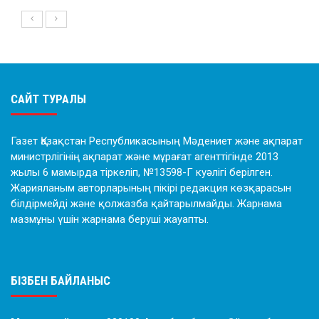
САЙТ ТУРАЛЫ
Газет Қазақстан Республикасының Мәдениет және ақпарат
министрлігінің ақпарат және мұрағат агенттігінде 2013
жылы 6 мамырда тіркеліп, №13598-Г куәлігі берілген.
Жарияланым авторларының пікірі редакция көзқарасын
білдірмейді және қолжазба қайтарылмайды. Жарнама
мазмұны үшін жарнама беруші жауапты.
БІЗБЕН БАЙЛАНЫС