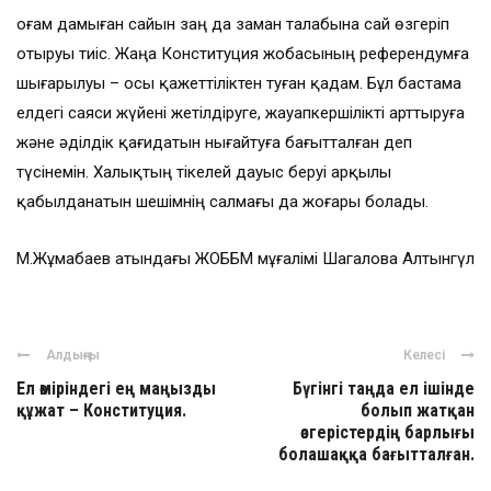
Қоғам дамыған сайын заң да заман талабына сай өзгеріп
отыруы тиіс. Жаңа Конституция жобасының референдумға
шығарылуы – осы қажеттіліктен туған қадам. Бұл бастама
елдегі саяси жүйені жетілдіруге, жауапкершілікті арттыруға
және әділдік қағидатын нығайтуға бағытталған деп
түсінемін. Халықтың тікелей дауыс беруі арқылы
қабылданатын шешімнің салмағы да жоғары болады.
М.Жұмабаев атындағы ЖОББМ мұғалімі Шагалова Алтынгүл
Алдыңғы
Келесі
Ел өміріндегі ең маңызды
Бүгінгі таңда ел ішінде
құжат – Конституция.
болып жатқан
өзгерістердің барлығы
болашаққа бағытталған.