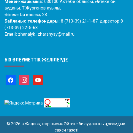
Мекен-жайымыз:
030100 Ақтөбе облысы, Әйтеке би
ауданы, Т.Жүргенов ауылы,
Әйтеке би көшесі, 28.
Байланыс телефондары:
8 (713-39) 21-1-87, директор 8
(713-39) 22-5-68
Email:
zhanalyk_zharshysy@mail.ru
БІЗ ӘЛЕУМЕТТІК ЖЕЛІЛЕРДЕ
© 2026. «Жаңалық жаршысы» Әйтеке би ауданының қоғамдық-
саяси газеті