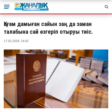
Қоғам дамыған сайын заң да заман
талабына сай өзгеріп отыруы тиіс.
17.02.2026, 14:42