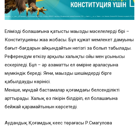
Еліміздің болашағына қатысты маңызды мәселелердің бірі –
Конституцияның жаңа жобасы. Бұл құжат мемлекет дамуының
бағыт-бағдарын айқындайтын негізгі заң болып табылады.
Референдум өткізу арқылы халықтың ойы мен ұсынысы
ескеріледі. Бұл – әр азаматтың ел өміріне араласуына
мүмкіндік береді. Яғни, маңызды шешімдерді бірге
қабылдаудың көрінісі.
Меніңше, мұндай бастамалар қоғамдағы белсенділікті
арттырады. Халық өз пікірін білдіріп, ел болашағына
бейжай қарамайтынын көрсетеді.
Аудандық Қоғамдық кеңес төрағасы Р.Смагулова