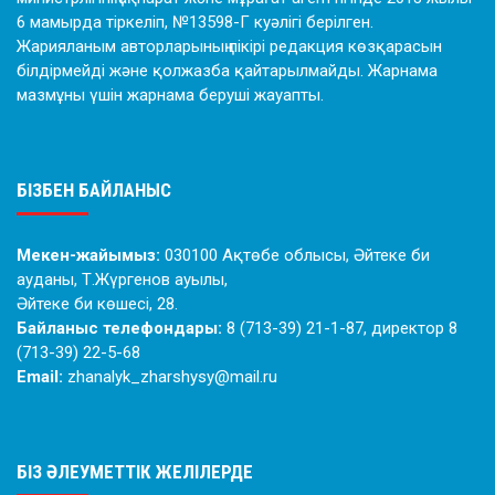
6 мамырда тіркеліп, №13598-Г куәлігі берілген.
Жарияланым авторларының пікірі редакция көзқарасын
білдірмейді және қолжазба қайтарылмайды. Жарнама
мазмұны үшін жарнама беруші жауапты.
БІЗБЕН БАЙЛАНЫС
Мекен-жайымыз:
030100 Ақтөбе облысы, Әйтеке би
ауданы, Т.Жүргенов ауылы,
Әйтеке би көшесі, 28.
Байланыс телефондары:
8 (713-39) 21-1-87, директор 8
(713-39) 22-5-68
Email:
zhanalyk_zharshysy@mail.ru
БІЗ ӘЛЕУМЕТТІК ЖЕЛІЛЕРДЕ