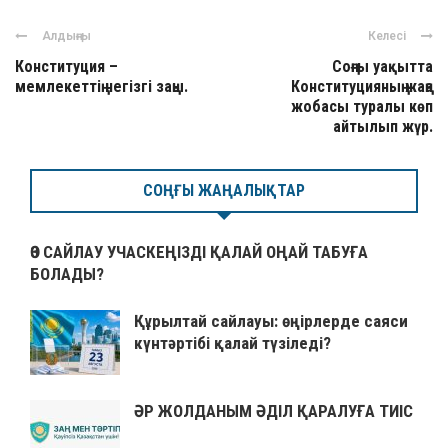
Алдыңғы
Келесі
Конституция –
Соңғы уақытта
мемлекеттің негізгі заңы.
Конституцияның жаңа
жобасы туралы көп
айтылып жүр.
СОҢҒЫ ЖАҢАЛЫҚТАР
ӨЗ САЙЛАУ УЧАСКЕҢІЗДІ ҚАЛАЙ ОҢАЙ ТАБУҒА
БОЛАДЫ?
Құрылтай сайлауы: өңірлерде саяси
күнтәртібі қалай түзіледі?
ӘР ЖОЛДАНЫМ ӘДІЛ ҚАРАЛУҒА ТИІС