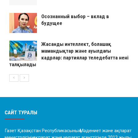
Осознанный выбор – вклад в
будущее
Жасанды интеллект, болашақ
мамандықтар және ауылдағы
кадрлар: партиялар теледебатта нені
талқылады
САЙТ ТУРАЛЫ
Газет Қазақстан Республикасының Мәдениет және ақпарат
министрлігінің ақпарат және мұрағат агенттігінде 2013 жылы