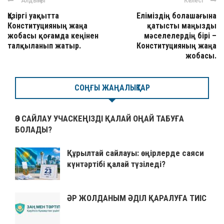
Алдыңғы
Келесі
Қазіргі уақытта
Еліміздің болашағына
Конституцияның жаңа
қатысты маңызды
жобасы қоғамда кеңінен
мәселелердің бірі –
талқыланып жатыр.
Конституцияның жаңа
жобасы.
СОҢҒЫ ЖАҢАЛЫҚТАР
ӨЗ САЙЛАУ УЧАСКЕҢІЗДІ ҚАЛАЙ ОҢАЙ ТАБУҒА
БОЛАДЫ?
Құрылтай сайлауы: өңірлерде саяси
күнтәртібі қалай түзіледі?
ӘР ЖОЛДАНЫМ ӘДІЛ ҚАРАЛУҒА ТИІС