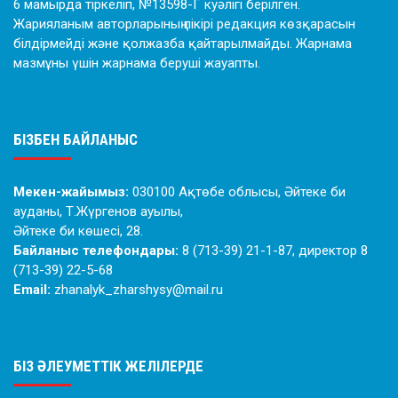
6 мамырда тіркеліп, №13598-Г куәлігі берілген.
Жарияланым авторларының пікірі редакция көзқарасын
білдірмейді және қолжазба қайтарылмайды. Жарнама
мазмұны үшін жарнама беруші жауапты.
БІЗБЕН БАЙЛАНЫС
Мекен-жайымыз:
030100 Ақтөбе облысы, Әйтеке би
ауданы, Т.Жүргенов ауылы,
Әйтеке би көшесі, 28.
Байланыс телефондары:
8 (713-39) 21-1-87, директор 8
(713-39) 22-5-68
Email:
zhanalyk_zharshysy@mail.ru
БІЗ ӘЛЕУМЕТТІК ЖЕЛІЛЕРДЕ