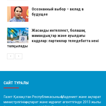
Осознанный выбор – вклад в
будущее
Жасанды интеллект, болашақ
мамандықтар және ауылдағы
кадрлар: партиялар теледебатта нені
талқылады
САЙТ ТУРАЛЫ
Газет Қазақстан Республикасының Мәдениет және ақпарат
министрлігінің ақпарат және мұрағат агенттігінде 2013 жылы