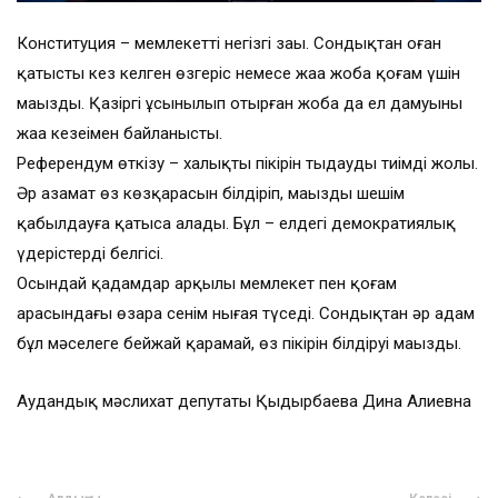
Конституция – мемлекеттің негізгі заңы. Сондықтан оған
қатысты кез келген өзгеріс немесе жаңа жоба қоғам үшін
маңызды. Қазіргі ұсынылып отырған жоба да ел дамуының
жаңа кезеңімен байланысты.
Референдум өткізу – халықтың пікірін тыңдаудың тиімді жолы.
Әр азамат өз көзқарасын білдіріп, маңызды шешім
қабылдауға қатыса алады. Бұл – елдегі демократиялық
үдерістердің белгісі.
Осындай қадамдар арқылы мемлекет пен қоғам
арасындағы өзара сенім нығая түседі. Сондықтан әр адам
бұл мәселеге бейжай қарамай, өз пікірін білдіруі маңызды.
Аудандық мәслихат депутаты Қыдырбаева Дина Алиевна