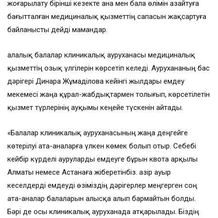
жоғарылату бірінші ке­зекте ана мен бала өлімін азайтуға
бағыт­талған медициналық қызметтің сапасын жақсартуға
байланысты дейді мамандар.
Қалалық балалар клиникалық ауруханасы медициналық
қызметтің озық үлгілерін көрсетіп келеді. Аурухананың бас
дәрігері Динара Жұмаділова кейінгі жылдары емдеу
мекемесі жаңа құрал-жабдықтармен толығып, көрсетілетін
қызмет түрлерінің ауқымы кеңейе түскенін айтады.
«Балалар клиникалық ауруханасының жаңа деңгейге
көтерілуі ата-аналарға үлкен көмек болып отыр. Себебі
кейбір күрделі ауруларды емдеуге бұрын квота арқылы
Алматы немесе Астанаға жіберетінбіз. Қазір ауыр
кеселдерді емдеуді өзіміздің дәрігерлер меңгерген соң
ата-аналар балаларын алысқа алып бармайтын болды.
Бәрі де осы клиникалық ауруханада атқарылады. Біздің