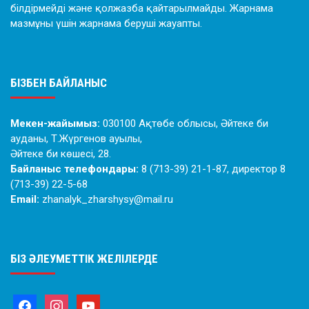
білдірмейді және қолжазба қайтарылмайды. Жарнама
мазмұны үшін жарнама беруші жауапты.
БІЗБЕН БАЙЛАНЫС
Мекен-жайымыз:
030100 Ақтөбе облысы, Әйтеке би
ауданы, Т.Жүргенов ауылы,
Әйтеке би көшесі, 28.
Байланыс телефондары:
8 (713-39) 21-1-87, директор 8
(713-39) 22-5-68
Email:
zhanalyk_zharshysy@mail.ru
БІЗ ӘЛЕУМЕТТІК ЖЕЛІЛЕРДЕ