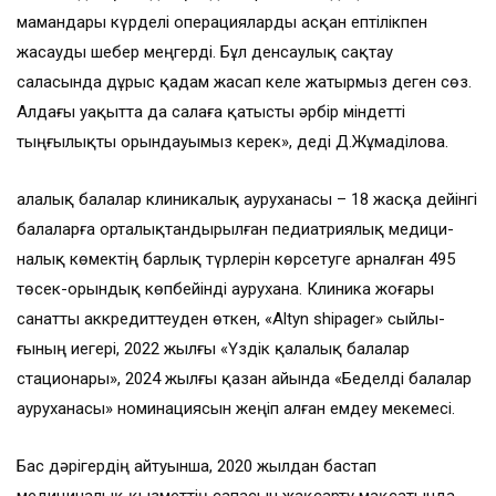
мамандары күрделі операцияларды асқан ептілікпен
жасауды шебер меңгерді. Бұл денсаулық сақтау
саласында дұрыс қадам жасап келе жатырмыз деген сөз.
Алдағы уақытта да салаға қатысты әрбір міндетті
тыңғылықты орындауымыз керек», деді Д.Жұмаділова.
алалық балалар клиникалық ауруханасы – 18 жасқа дейінгі
Қ
балаларға орта­лықтандырылған педиатриялық медици­
налық көмектің барлық түрлерін көрсетуге арналған 495
төсек-орындық көпбейінді ауру­хана. Клиника жоғары
санатты аккредиттеуден өткен, «Altyn shipager» сыйлы­
ғының иегері, 2022 жылғы «Үздік қалалық балалар
стационары», 2024 жылғы қазан айын­да «Беделді балалар
ауруханасы» номинациясын жеңіп алған емдеу мекемесі.
Бас дәрігердің айтуынша, 2020 жылдан бастап