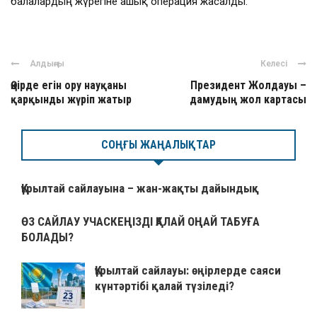
балалардың жүрегіне ашық операция жасалды.
Алдыңғы
Келесі
Өңірде егін ору науқаны
Президент Жолдауы –
қарқынды жүріп жатыр
дамудың жол картасы
СОҢҒЫ ЖАҢАЛЫҚТАР
Құрылтай сайлауына – жан-жақты дайындық
ӨЗ САЙЛАУ УЧАСКЕҢІЗДІ ҚАЛАЙ ОҢАЙ ТАБУҒА
БОЛАДЫ?
Құрылтай сайлауы: өңірлерде саяси
күнтәртібі қалай түзіледі?