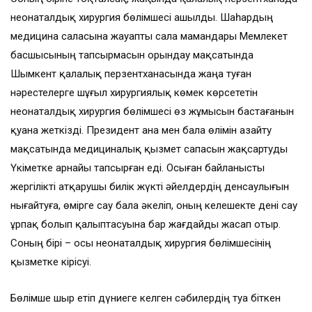
неонаталдық хирургия бөлімшесі ашылды. Шаһардың
медицина саласына жауапты сала мамандары Мемлекет
басшысының тапсырмасын орындау мақсатында
Шымкент қалалық перзентханасында жаңа туған
нәрестелерге шұғыл хирургиялық көмек көрсететін
неонаталдық хирургия бөлімшесі өз жұ­мысын бастағанын
қуана жеткізді. Президент ана мен бала өлімін азайту
мақсатында медициналық қызмет сапасын жақсартуды
Үкіметке арнайы тапсырған еді. Осыған байланысты
жергілікті атқарушы билік жүкті әйелдердің денсаулығын
нығайтуға, өмірге сау бала әкеліп, оның келешекте дені сау
ұрпақ болып қалыптасуына бар жағдайды жасап отыр.
Соның бірі – осы неонаталдық хирургия бөлімшесінің
қызметке кірісуі.
Бөлімше шыр етіп дүниеге келген сәбилердің туа біткен