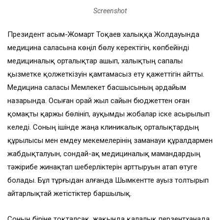
Screenshot
Президент Қасым-Жомарт Тоқаев халыққа Жолдауында
медицина саласына көңіл бөлу керектігін, көпбейінді
медициналық орталықтар ашып, халықтың сапалы
қызметке қолжеткізуін қамтамасыз ету қажеттігін айтты.
Медицина саласы Мемлекет басшы­сының әрдайым
назарында. Осыған орай жыл сайын бюджеттен оған
қомақты қаржы бөлініп, ауқымды жобалар іске асырылып
келеді. Соның ішінде жаңа клиникалық орталықтардың
құрылысы мен емдеу меке­мелерінің заманауи құралдармен
жабдықталуын, сондай-ақ медициналық мамандардың
тәжірибе жинақтап шебер­ліктерін арттыруын атап өтуге
болады. Бұл тұрғыдан алғанда Шымкентте ауыз толтырып
айтарлықтай жетістіктер баршылық.
Соның біріне тоқталсақ, жақында қалалық перзентханада