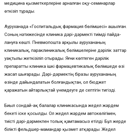
медицина қызметкерлеріне арналған оқу-семинарлар
өткізіп тұрады.
Ауруханада «Госпитальдық фармация бөлімшесі» ашылған.
Соның нәти­жесінде клиника дәрі-дәрмекті тиімді пайда­
лануға көшті. Пневмопошта арқы­лы аурухананың
клиникалық, пара­клиникалық бөлімшелеріне дәрілік заттар
уақтылы жеткізіліп отырады. Яғни көптеген дәрілік
препаратты клиника ішкі фармацевтикалық бөлімшеде өзі
жасап шығарады. Дәрі-дәрмектің біра­зы аурухананың
өзінде дайындалатын бол­ғандықтан, ол бюджет
қаражатын айтар­лықтай үнемдеуге де септігін тигізді.
Биыл сондай-ақ балалар клиникасында жедел жәрдем
бекеті іске қосылды. Ол жедел жәрдем автокөлігімен,
тиісті дәрі-дәрмек­пен толық қамтамасыз етілді. Бұл жерде
білікті фельдшер-мамандар қызмет атқарады. Жедел