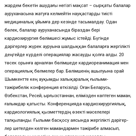
жәрдем бекетін ашудағы негізгі мақсат – сырқаты балалар
ауруханасына жатуға келмейтін науқастарды тиісті
медициналық ұйымға дер кезінде тасымалдау. Одан
бөлек, балалар ауруханасында біраздан бері
кардиохирургия бөлімшесі жұмыс істейді. Бүгінде
дәрігерлер жүрек ауруына шалдыққан балаларға жергілікті
деңгейде күрделі операциялар жасауды қолға алды. 20
төсек орынға арналған бөлімшеде кардиореанимация мен
опе­рациялық бөлмелер бар. Бөлімшенің ашылуына орай
Шымкентте кең ауқымды халықаралық ғылыми-
тәжірибелік конференция өткізілді. Оған Беларусь,
Өзбекстан, Ресей, Қырғызстаннан, елімізден көптеген маман,
ғалымдар қатысты. Конферен­ция­да кардиохирургиялық,
кардиология­лық қызметтердің өзекті мәселелері
талқыланды. Ғылыми басқосу аясында жергілікті дәрі­гер­
лер шетелден келген мамандармен тәжірибе алмасып,