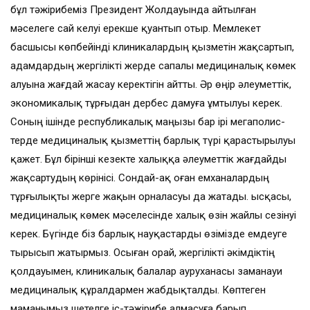
бұл тәжірибеміз Президент Жол­дауында айтылған
мәселеге сай келуі ерекше қуантып отыр. Мемлекет
басшысы көпбейінді клиникалардың қызметін жақсартып,
адамдардың жергілікті жерде сапалы медициналық көмек
алуына жағдай жасау керектігін айтты. Әр өңір әлеуметтік,
экономикалық тұрғыдан дербес дамуға ұмтылуы керек.
Соның ішінде республикалық маңызы бар ірі мегаполис­
терде медициналық қызметтің барлық түрі қарастырылуы
қажет. Бұл бірінші кезекте халыққа әлеуметтік жағдайды
жақсартудың көріні­сі. Сондай-ақ оған емханалардың
тұрғы­лықты жерге жақын орналасуы да жатады. Қысқасы,
медициналық көмек мәселесінде халық өзін жайлы сезінуі
керек. Бүгінде біз барлық науқастарды өзімізде емдеуге
тырысып жатырмыз. Осыған орай, жергілікті әкімдіктің
қолдауымен, клини­калық балалар ауруханасы заманауи
меди­циналық құралдармен жабдықталды. Көп­теген
маманымыз шетелге іс-тәжі­ри­бе алмасуға барып,