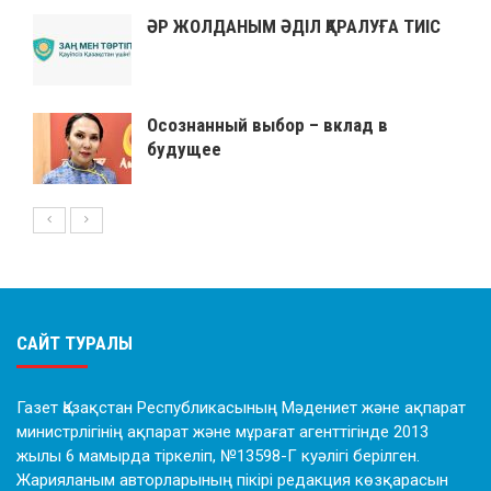
ӘР ЖОЛДАНЫМ ӘДІЛ ҚАРАЛУҒА ТИІС
Осознанный выбор – вклад в
будущее
САЙТ ТУРАЛЫ
Газет Қазақстан Республикасының Мәдениет және ақпарат
министрлігінің ақпарат және мұрағат агенттігінде 2013
жылы 6 мамырда тіркеліп, №13598-Г куәлігі берілген.
Жарияланым авторларының пікірі редакция көзқарасын