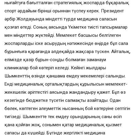
нығайтуға бағытталған стратегиялық жос­парда бұқаралық
спорт әрдайым бірінші орыннан түспеу керек. Президент
әрбір Жолдауында міндетті түрде медицина саласын
қозғап өтеді. Соның аясында Үкіметке тиісті тапсырмалар
мен міндеттер жүктейді. Мемлекет басшысы белгілеген
жоспарларды іске асырудың нәтижесінде өңірде бұл сала
бұрынғыға қарағанда әлдеқайда жақсара түскен. Айталық,
елімізде қазір бұрын-соңды болмаған заманауи
клиникалар бой көтеріп келеді. Кейінгі жылдары
Шымкенттің өзінде қаншама емдеу мекемелері салынды.
Енді медициналық орталықтардың құрылысын мемлекет-
жекешелік әріптестігі аясында жандандыру қажет. Бұл өз
кезегінде бюджетке түсетін салмақты азайтады. Одан
бөлек, көптеген әлеуметтік нысанның бой көтеруіне септігін
тигізеді. Шымкентте тек емдеу орындарының саны өсіп
қана қойған жоқ, сонымен қатар медициналық қызмет
сапасы да күшейді. Бүгінде жергілікті медицина