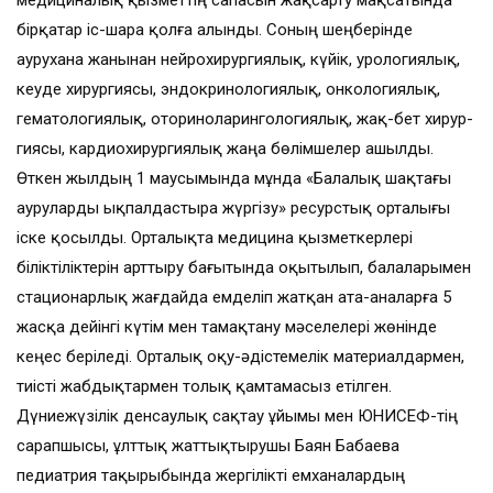
медициналық қызметтің сапасын жақсарту мақсатында
бірқа­тар іс-шара қолға алынды. Соның шең­берінде
аурухана жанынан ней­ро­хирургиялық, күйік, урологиялық,
кеу­де хирургиясы, эндокринологиялық, онкологиялық,
гематологиялық, отори­ноларингологиялық, жақ-бет хирур­
гия­сы, кардиохирургиялық жаңа бө­лім­шелер ашылды.
Өткен жылдың 1 мау­сымында мұнда «Балалық шақ­тағы
ауру­­ларды ықпалдастыра жүр­гізу» ресурстық орталығы
іске қосылды. Орта­лықта медицина қызметкерлері
біліктіліктерін арттыру бағытында оқы­тылып, балаларымен
стационарлық жағ­дайда емделіп жатқан ата-аналарға 5
жасқа дейінгі күтім мен тамақтану мәселелері жөнінде
кеңес беріледі. Орталық оқу-әдістемелік материалдармен,
тиісті жаб­дықтармен толық қамтамасыз етілген.
Дүниежүзілік денсау­лық сақтау ұйымы мен ЮНИСЕФ-тің
сарапшысы, ұлттық жаттықтырушы Баян Ба­баева
педиатрия тақырыбында жергілікті емханалардың