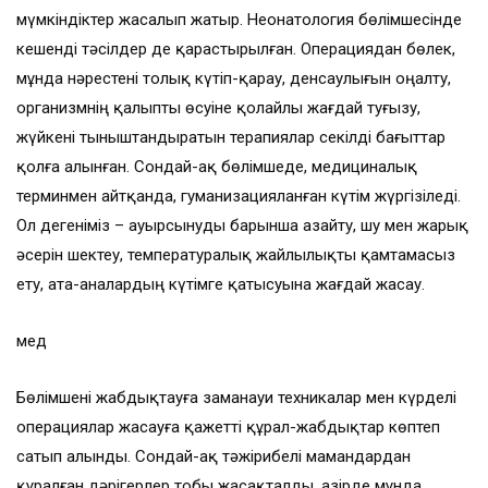
мүмкіндіктер жасалып жатыр. Неонатология бөлімшесінде
кешенді тәсілдер де қарастырылған. Операциядан бөлек,
мұнда нәрестені толық күтіп-қарау, денсаулығын оңалту,
организмнің қалыпты өсуіне қолайлы жағдай туғызу,
жүйкені тыныштандыратын терапиялар секілді бағыттар
қолға алынған. Сондай-ақ бөлімшеде, медициналық
терминмен айтқанда, гуманизацияланған күтім жүргізіледі.
Ол дегеніміз – ауырсынуды барынша азайту, шу мен жарық
әсерін шектеу, температуралық жайлылықты қамтамасыз
ету, ата-аналардың күтімге қатысуына жағдай жасау.
мед
Бөлімшені жабдықтауға заманауи техникалар мен күрделі
операциялар жасауға қажетті құрал-жабдықтар көптеп
сатып алынды. Сондай-ақ тәжірибелі маман­дардан
құралған дәрігерлер тобы жасақталды. Қазірде мұнда