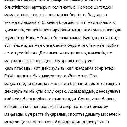
біліктіліктерін арт­ты­рып келіп жатыр. Немесе шетелден
мамандар шақыртып, осында шеберлік сабақтарын
ұйымдастырамыз. Осының бәрі жергілікті медициналық
қызметтің сапасын арттыру бағытында атқарылып жатқан
жұмыстар. Бала – біздің болашағымыз. Бұл қанатты сөзді
естігенде алдымен ойға балаға берілетін білім мен тәрбие
еске түсетіні аян. Дегенмен медициналық көмек­тің де
маңыздылығы зор. Дені сау ұрпақтан сау ұлт
қалыптасады. Ұлт денсаулығы көп жағдайға әсер етеді.
Еліміз алдына биік мақсаттар қойып отыр. Сол
мақсаттарды орындау жолында бірінші кезекте халықтың
денсаулығы мықты болу керек. Адамдардың денсаулығы
көбінесе бала кезінен қалыптасады. Сондықтан баланы
кішкентай кезінен саламатты өмір салтына бейімдеу
маңызды. Бұл ретте бұқаралық спортты дамыту мәселесін
мықтап қолға алған жөн. Адамдардың денсаулығын