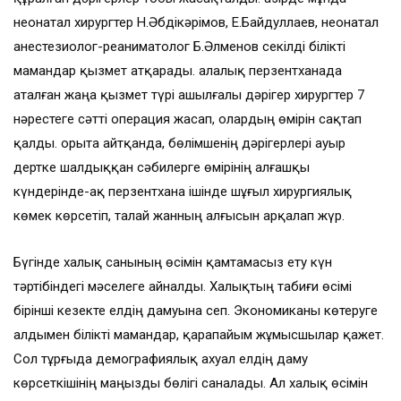
неонатал хирургтер Н.Әбдікәрімов, Е.Байдуллаев, неонатал
анестезиолог-реаниматолог Б.Әлменов секілді білікті
мамандар қызмет атқарады. Қалалық перзентханада
аталған жаңа қызмет түрі ашылғалы дәрігер хирургтер 7
нәрестеге сәтті операция жасап, олардың өмірін сақтап
қалды. Қорыта айтқанда, бөлімшенің дәрігерлері ауыр
дертке шалдыққан сәбилерге өмірінің алғашқы
күндерінде-ақ перзентхана ішінде шұғыл хирургиялық
көмек көрсетіп, талай жанның алғысын арқалап жүр.
Бүгінде халық санының өсімін қамта­масыз ету күн
тәртібіндегі мәселеге айнал­ды. Халықтың табиғи өсімі
бірінші кезекте елдің дамуына сеп. Экономиканы көтеруге
алдымен білікті мамандар, қара­пайым жұмысшылар қажет.
Сол тұрғы­да демографиялық ахуал елдің даму
көрсеткішінің маңызды бөлігі саналады. Ал халық өсімін