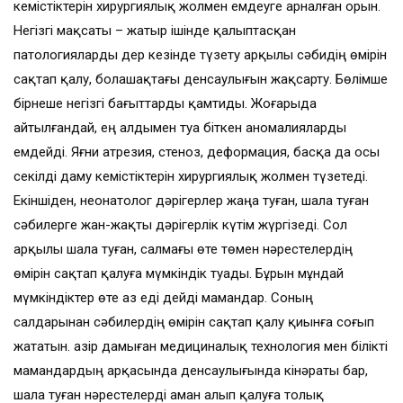
кеміс­тіктерін хирургиялық жолмен емдеуге арналған орын.
Негізгі мақсаты – жатыр ішінде қалыптасқан
патологияларды дер кезінде түзету арқылы сәбидің өмірін
сақтап қалу, болашақтағы денсаулығын жақсарту. Бөлімше
бірнеше негізгі бағыттарды қамтиды. Жоғарыда
айтылғандай, ең алдымен туа біткен аномалияларды
емдейді. Яғни атрезия, стеноз, деформация, басқа да осы
секілді даму кемістіктерін хирургиялық жолмен түзетеді.
Екіншіден, неонатолог дәрігерлер жаңа туған, шала туған
сәбилерге жан-жақты дәрігерлік күтім жүргізеді. Сол
арқылы шала туған, салмағы өте төмен нәрестелердің
өмірін сақтап қалуға мүмкіндік туады. Бұрын мұндай
мүмкіндіктер өте аз еді дейді мамандар. Соның
салдарынан сәбилердің өмірін сақтап қалу қиынға соғып
жататын. Қазір дамыған медициналық технология мен білікті
мамандардың арқасында денсаулығында кінәраты бар,
шала туған нәрестелерді аман алып қалуға толық