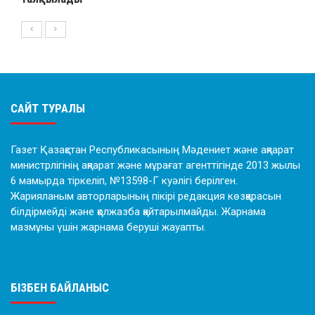
САЙТ ТУРАЛЫ
Газет Қазақстан Республикасының Мәдениет және ақпарат
министрлігінің ақпарат және мұрағат агенттігінде 2013 жылы
6 мамырда тіркеліп, №13598-Г куәлігі берілген.
Жарияланым авторларының пікірі редакция көзқарасын
білдірмейді және қолжазба қайтарылмайды. Жарнама
мазмұны үшін жарнама беруші жауапты.
БІЗБЕН БАЙЛАНЫС