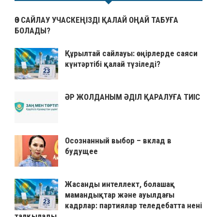
ӨЗ САЙЛАУ УЧАСКЕҢІЗДІ ҚАЛАЙ ОҢАЙ ТАБУҒА
БОЛАДЫ?
Құрылтай сайлауы: өңірлерде саяси
күнтәртібі қалай түзіледі?
ӘР ЖОЛДАНЫМ ӘДІЛ ҚАРАЛУҒА ТИІС
Осознанный выбор – вклад в
будущее
Жасанды интеллект, болашақ
мамандықтар және ауылдағы
кадрлар: партиялар теледебатта нені
талқылады