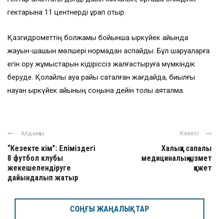
гектарына 11 центнерді құрап отыр.
Қазгидрометтің болжамы бойынша қыркүйек айында
жауын-шашын мөлшері нормадан аспайды. Бұл шаруаларға
егін ору жұмыстарын кідіріссіз жалғастыруға мүмкіндік
беруде. Қолайлы ауа райы сақталған жағдайда, биылғы
науқан қыркүйек айының соңына дейін толық аяқталмақ.
Алдыңғы
Келесі
“Кезекте кім”: Еліміздегі
Халыққа сапалы
8 футбол клубы
медициналық қызмет
жекешелендіруге
қажет
дайындалып жатыр
СОҢҒЫ ЖАҢАЛЫҚТАР