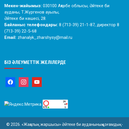
Мекен-жайымыз:
030100 Ақтөбе облысы, Әйтеке би
ауданы, Т.Жүргенов ауылы,
Әйтеке би көшесі, 28.
Байланыс телефондары:
8 (713-39) 21-1-87, директор 8
(713-39) 22-5-68
Email:
zhanalyk_zharshysy@mail.ru
БІЗ ӘЛЕУМЕТТІК ЖЕЛІЛЕРДЕ
© 2026. «Жаңалық жаршысы» Әйтеке би ауданының қоғамдық-