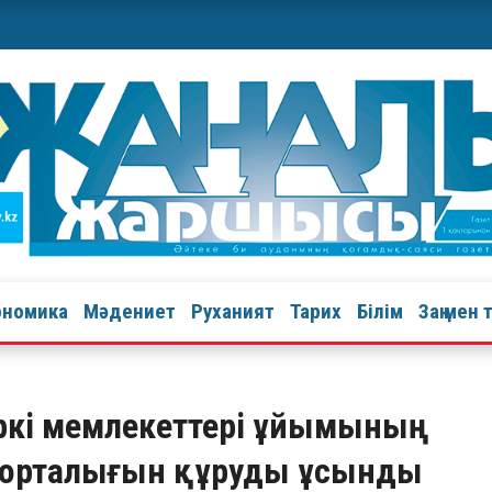
ономика
Мәдениет
Руханият
Тарих
Білім
Заң мен 
ркі мемлекеттері ұйымының
 орталығын құруды ұсынды