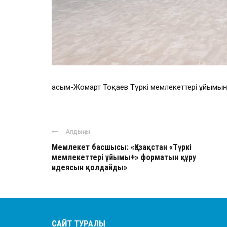
Қасым-Жомарт Тоқаев Түркі мемлекеттері ұйым
Алдыңғы
Мемлекет басшысы: «Қазақстан «Түркі
мемлекеттері ұйымы+» форматын құру
идеясын қолдайды»
САЙТ ТУРАЛЫ