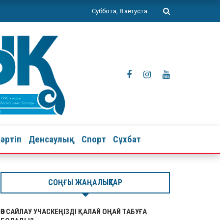
Суббота, 8 августа
тәртіп
Денсаулық
Спорт
Сұхбат
СОҢҒЫ ЖАҢАЛЫҚТАР
ӨЗ САЙЛАУ УЧАСКЕҢІЗДІ ҚАЛАЙ ОҢАЙ ТАБУҒА