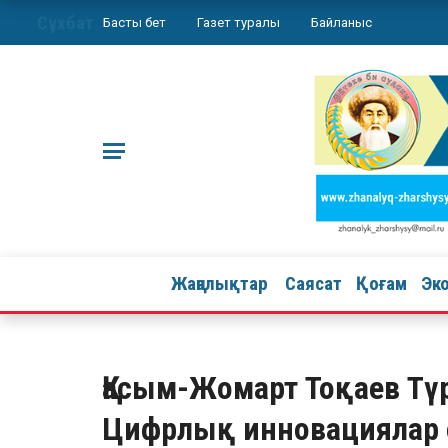
Сұхбат
Басты бет
Газет туралы
Байланыс
Жаңалықтар
Саясат
Қоғам
Эк
Қасым-Жомарт Тоқаев Тү
Цифрлық инновациялар