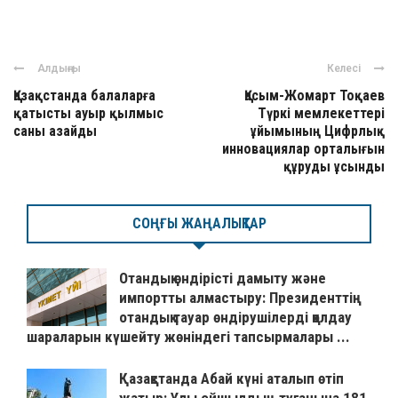
Алдыңғы
Келесі
Қазақстанда балаларға
Қасым-Жомарт Тоқаев
қатысты ауыр қылмыс
Түркі мемлекеттері
саны азайды
ұйымының Цифрлық
инновациялар орталығын
құруды ұсынды
СОҢҒЫ ЖАҢАЛЫҚТАР
Отандық өндірісті дамыту және
импортты алмастыру: Президенттің
отандық тауар өндірушілерді қолдау
шараларын күшейту жөніндегі тапсырмалары ...
Қазақстанда Абай күні аталып өтіп