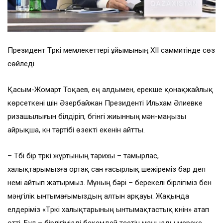
Президент Түркі мемлекеттері ұйымының ХІІ саммитінде сөз
сөйледі
Қасым-Жомарт Тоқаев, ең алдымен, ерекше қонақжайлық
көрсеткені үшін Әзербайжан Президенті Ильхам Әлиевке
ризашылығын білдіріп, бүгінгі жиынның мән-маңызы
айрықша, күн тәртібі өзекті екенін айтты.
– Түбі бір түркі жұртының тарихы – тамырлас,
халықтарымызға ортақ сан ғасырлық шежіреміз бар деп
үнемі айтып жатырмыз. Мұның бәрі – берекелі бірлігіміз бен
мәңгілік ынтымағымыздың алтын арқауы. Жақында
елдеріміз «Түркі халықтарының ынтымақтастық күнін» атап