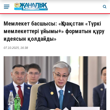
Мемлекет басшысы: «Қазақстан «Түркі
мемлекеттері ұйымы+» форматын құру
идеясын қолдайды»
07.10.2025, 16:38