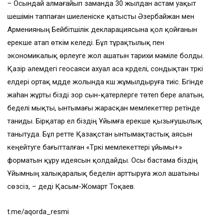
– Осындай алмағайып заманда 30 жылдан астам уақыт
шешімін таппаған шиеленіске қатысты Әзербайжан мен
Арменияның Бейбітшілік декларациясына қол қойғанын
ерекше атап өткім келеді. Бұл тұрақтылық пен
экономикалық өрлеуге жол ашатын тарихи мәміле болды.
Қазір әлемдегі геосаяси ахуал аса күрделі, сондықтан түркі
елдері ортақ мүдде жолында күш жұмылдыруға тиіс. Бүгінде
жаһан жұрты бізді зор сын-қатерлерге төтеп бере алатын,
беделі мықты, ынтымағы жарасқан мемлекеттер ретінде
таниды. Бірқатар ел біздің Ұйымға ерекше қызығушылық
танытуда. Бұл ретте Қазақстан ынтымақтастық аясын
кеңейтуге бағытталған «Түркі мемлекеттері ұйымы+»
форматын құру идеясын қолдайды. Осы бастама біздің
Ұйымның халықаралық беделін арттыруға жол ашатыны
сөзсіз, – деді Қасым-Жомарт Тоқаев.
t.me/aqorda_resmi