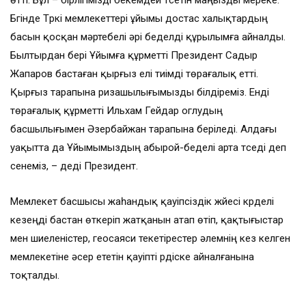
өтті. Бұл – бірлігімізді бекемдей түсетін маңызды мереке.
Бүгінде Түркі мемлекеттері ұйымы достас халықтардың
басын қосқан мәртебелі әрі беделді құрылымға айналды.
Былтырдан бері Ұйымға құрметті Президент Садыр
Жапаров бастаған қырғыз елі тиімді төрағалық етті.
Қырғыз тарапына ризашылығымызды білдіреміз. Енді
төрағалық құрметті Ильхам Гейдар оглудың
басшылығымен Әзербайжан тарапына беріледі. Алдағы
уақытта да Ұйымымыздың абырой-беделі арта түседі деп
сенеміз, – деді Президент.
Мемлекет басшысы жаһандық қауіпсіздік жүйесі күрделі
кезеңді бастан өткеріп жатқанын атап өтіп, қақтығыстар
мен шиеленістер, геосаяси текетірестер әлемнің кез келген
мемлекетіне әсер ететін қауіпті үрдіске айналғанына
тоқталды.