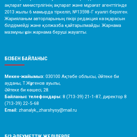
ақпарат министрлігінің ақпарат және мұрағат агенттігінде
2013 жылы 6 мамырда тіркеліп, №13598-Г куәлігі берілген.
Жарияланым авторларының пікірі редакция көзқарасын
білдірмейді және қолжазба қайтарылмайды. Жарнама
мазмұны үшін жарнама беруші жауапты.
БІЗБЕН БАЙЛАНЫС
Мекен-жайымыз:
030100 Ақтөбе облысы, Әйтеке би
ауданы, Т.Жүргенов ауылы,
Әйтеке би көшесі, 28.
Байланыс телефондары:
8 (713-39) 21-1-87, директор 8
(713-39) 22-5-68
Email:
zhanalyk_zharshysy@mail.ru
БІЗ ӘЛЕУМЕТТІК ЖЕЛІЛЕРДЕ