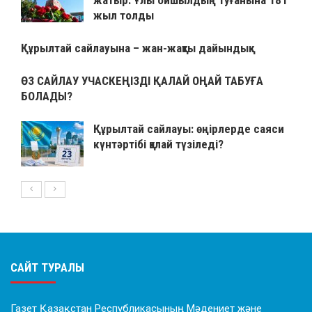
жатыр: Ұлы ойшылдың туғанына 181
жыл толды
Құрылтай сайлауына – жан-жақты дайындық
ӨЗ САЙЛАУ УЧАСКЕҢІЗДІ ҚАЛАЙ ОҢАЙ ТАБУҒА
БОЛАДЫ?
Құрылтай сайлауы: өңірлерде саяси
күнтәртібі қалай түзіледі?
САЙТ ТУРАЛЫ
Газет Қазақстан Республикасының Мәдениет және