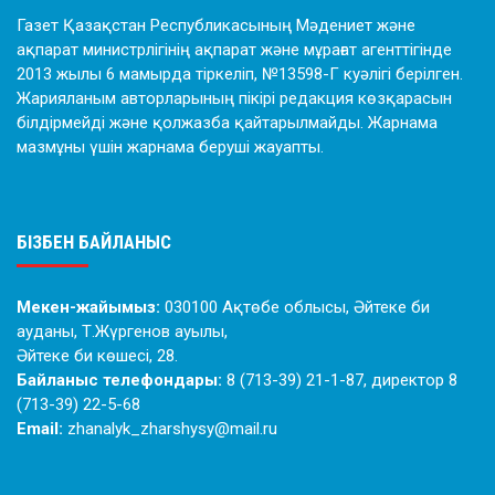
Газет Қазақстан Республикасының Мәдениет және
ақпарат министрлігінің ақпарат және мұрағат агенттігінде
2013 жылы 6 мамырда тіркеліп, №13598-Г куәлігі берілген.
Жарияланым авторларының пікірі редакция көзқарасын
білдірмейді және қолжазба қайтарылмайды. Жарнама
мазмұны үшін жарнама беруші жауапты.
БІЗБЕН БАЙЛАНЫС
Мекен-жайымыз:
030100 Ақтөбе облысы, Әйтеке би
ауданы, Т.Жүргенов ауылы,
Әйтеке би көшесі, 28.
Байланыс телефондары:
8 (713-39) 21-1-87, директор 8
(713-39) 22-5-68
Email:
zhanalyk_zharshysy@mail.ru