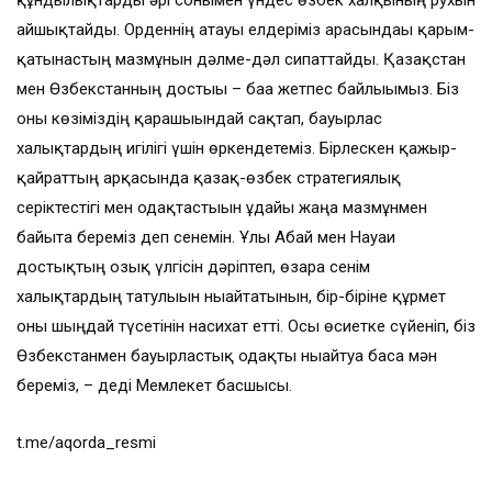
құндылықтарды әрі сонымен үндес өзбек халқының рухын
айшықтайды. Орденнің атауы елдеріміз арасындағы қарым-
қатынастың мазмұнын дәлме-дәл сипаттайды. Қазақстан
мен Өзбекстанның достығы – баға жетпес байлығымыз. Біз
оны көзіміздің қарашығындай сақтап, бауырлас
халықтардың игілігі үшін өркендетеміз. Бірлескен қажыр-
қайраттың арқасында қазақ-өзбек стратегиялық
серіктестігі мен одақтастығын ұдайы жаңа мазмұнмен
байыта береміз деп сенемін. Ұлы Абай мен Науаи
достықтың озық үлгісін дәріптеп, өзара сенім
халықтардың татулығын нығайтатынын, бір-біріне құрмет
оны шыңдай түсетінін насихат етті. Осы өсиетке сүйеніп, біз
Өзбекстанмен бауырластық одақты нығайтуға баса мән
береміз, – деді Мемлекет басшысы.
t.me/aqorda_resmi