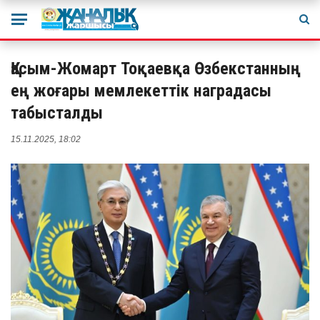
Қасым-Жомарт Тоқаевқа Өзбекстанның
ең жоғары мемлекеттік наградасы
табысталды
15.11.2025, 18:02