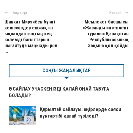
Алдыңғы
Келесі
Шавкат Мирзиёев бүгінгі
Мемлекет басшысы
келіссөздер екіжақты
«Жасанды интеллект
ықпалдастықтың кең
туралы» Қазақстан
көлемді бағыттарын
Республикасының
нығайтуда маңызды рөл
Заңына қол қойды
...
СОҢҒЫ ЖАҢАЛЫҚТАР
ӨЗ САЙЛАУ УЧАСКЕҢІЗДІ ҚАЛАЙ ОҢАЙ ТАБУҒА
БОЛАДЫ?
Құрылтай сайлауы: өңірлерде саяси
күнтәртібі қалай түзіледі?