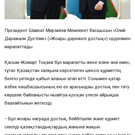
Президент Шавкат Мирзиёев Мемлекет басшысын «Олий
Даражали Дустлик» («Жоғары дәрежелі достық») орденімен
марапаттады.
Қасым-Жомарт Тоқаев бұл марапатты жеке өзіне ғана емес,
тұтас Қазақстан халқына көрсетілген шексіз құрметтің
белгісі ретінде қабыл алғанын атап өтті. Сонымен қатар
өзбек көшбасшысының екі ел арасындағы достық пен тату
көршілік байланысты нығайтуға қосқан үлесін айрықша
бағалайтынын жеткізді.
– Бұл жоғары награда достық, бейбітшілік және құрмет
секілді қазақстандықтардың жанына жақын