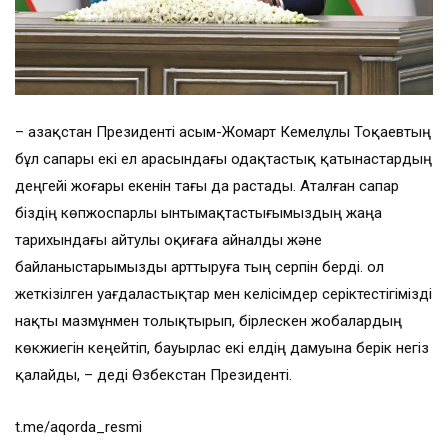
– Қазақстан Президенті Қасым-Жомарт Кемелұлы Тоқаевтың
бұл сапары екі ел арасындағы одақтастық қатынастардың
деңгейі жоғары екенін тағы да растады. Аталған сапар
біздің көпжоспарлы ынтымақтастығымыздың жаңа
тарихындағы айтулы оқиғаға айналды және
байланыстарымызды арттыруға тың серпін берді. Қол
жеткізілген уағдаластықтар мен келісімдер серіктестігімізді
нақты мазмұнмен толықтырып, бірлескен жобалардың
көкжиегін кеңейтіп, бауырлас екі елдің дамуына берік негіз
қалайды, – деді Өзбекстан Президенті.
t.me/aqorda_resmi