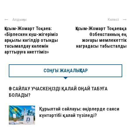
Алдыңғы
Келесі
Қасым-Жомарт Тоқаев:
Қасым-Жомарт Тоқаевқа
«Бірлескен күш-жігеріміз
Өзбекстанның ең
арқылы көгілдір отынды
жоғары мемлекеттік
тасымалдау көлемін
наградасы табысталды
арттыруға ниеттіміз»
СОҢҒЫ ЖАҢАЛЫҚТАР
ӨЗ САЙЛАУ УЧАСКЕҢІЗДІ ҚАЛАЙ ОҢАЙ ТАБУҒА
БОЛАДЫ?
Құрылтай сайлауы: өңірлерде саяси
күнтәртібі қалай түзіледі?