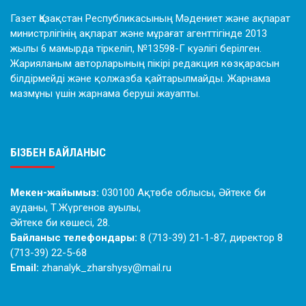
Газет Қазақстан Республикасының Мәдениет және ақпарат
министрлігінің ақпарат және мұрағат агенттігінде 2013
жылы 6 мамырда тіркеліп, №13598-Г куәлігі берілген.
Жарияланым авторларының пікірі редакция көзқарасын
білдірмейді және қолжазба қайтарылмайды. Жарнама
мазмұны үшін жарнама беруші жауапты.
БІЗБЕН БАЙЛАНЫС
Мекен-жайымыз:
030100 Ақтөбе облысы, Әйтеке би
ауданы, Т.Жүргенов ауылы,
Әйтеке би көшесі, 28.
Байланыс телефондары:
8 (713-39) 21-1-87, директор 8
(713-39) 22-5-68
Email:
zhanalyk_zharshysy@mail.ru