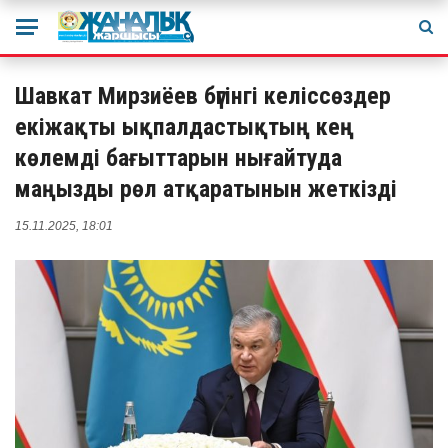
Шавкат Мирзиёев бүгінгі келіссөздер
екіжақты ықпалдастықтың кең
көлемді бағыттарын нығайтуда
маңызды рөл атқаратынын жеткізді
15.11.2025, 18:01