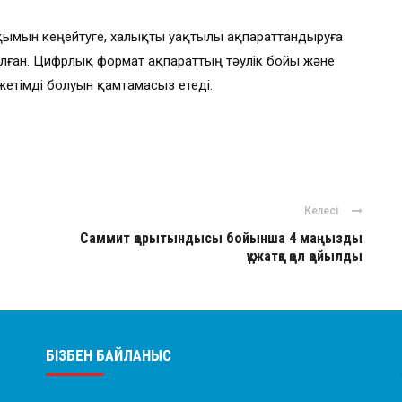
ымын кеңейтуге, халықты уақтылы ақпараттандыруға
лған. Цифрлық формат ақпараттың тәулік бойы және
жетімді болуын қамтамасыз етеді.
Келесі
Саммит қорытындысы бойынша 4 маңызды
құжатқа қол қойылды
БІЗБЕН БАЙЛАНЫС