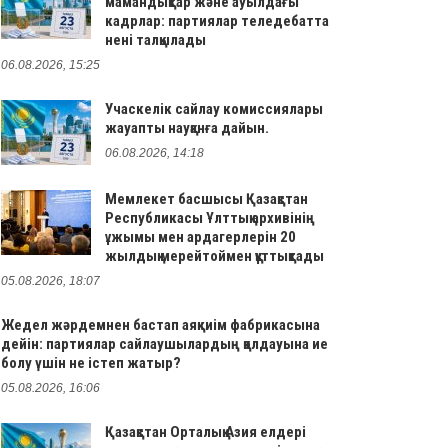
мамандықтар және ауылдағы
кадрлар: партиялар теледебатта
нені талқылады
06.08.2026, 15:25
Учаскелік сайлау комиссиялары
жауапты науқанға дайын.
06.08.2026, 14:18
Мемлекет басшысы Қазақстан
Республикасы Ұлттық архивінің
ұжымы мен ардагерлерін 20
жылдық мерейтоймен құттықтады
05.08.2026, 18:07
Жедел жәрдемнен бастап аяқкиім фабрикасына
дейін: партиялар сайлаушылардың қолдауына ие
болу үшін не істеп жатыр?
05.08.2026, 16:06
Қазақстан Орталық Азия елдері