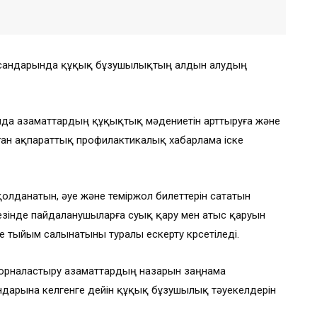
 нысандарында құқық бұзушылықтың алдын алудың
да азаматтардың құқықтық мәдениетін арттыруға және
ан ақпараттық профилактикалық хабарлама іске
олданатын, әуе және теміржол билеттерін сататын
 кезінде пайдаланушыларға суық қару мен атыс қаруын
 тыйым салынатыны туралы ескерту көрсетіледі.
 орналастыру азаматтардың назарын заңнама
андарына келгенге дейін құқық бұзушылық тәуекелдерін