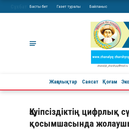
Сұхбат
Басты бет
Газет туралы
Байланыс
Жаңалықтар
Саясат
Қоғам
Эк
Қауіпсіздіктің цифрлық сү
қосымшасында жолаушы