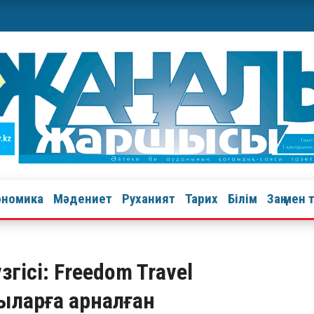
ономика
Мәдениет
Руханият
Тарих
Білім
Заң мен 
згісі: Freedom Travel
ларға арналған