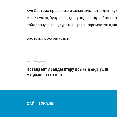
Бұл бастама профилактикалық жұмыстардың ауқ
және құқық бұзушылықтың алдын алуға бағытта
пайдаланушының тұратын өңіріне қарамастан қол
Бас көлік прокуратурасы
Алдыңғы
Президент Аралды құтқару қорының өңір үшін
маңызын атап өтті
САЙТ ТУРАЛЫ