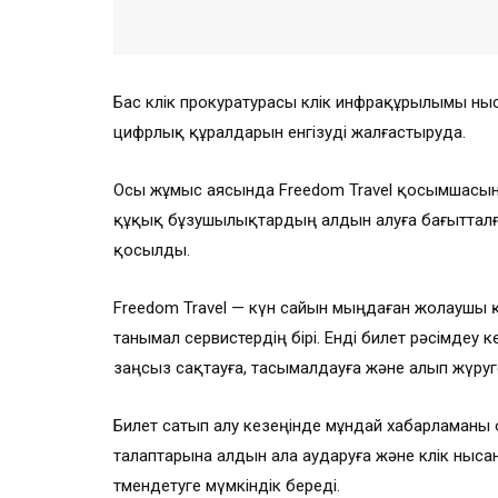
Бас көлік прокуратурасы көлік инфрақұрылымы
цифрлық құралдарын енгізуді жалғастыруда.
Осы жұмыс аясында Freedom Travel қосымшасын
құқық бұзушылықтардың алдын алуға бағытталғ
қосылды.
Freedom Travel — күн сайын мыңдаған жолаушы қ
танымал сервистердің бірі. Енді билет рәсімдеу
заңсыз сақтауға, тасымалдауға және алып жүруге
Билет сатып алу кезеңінде мұндай хабарламаны
талаптарына алдын ала аударуға және көлік ныс
төмендетуге мүмкіндік береді.