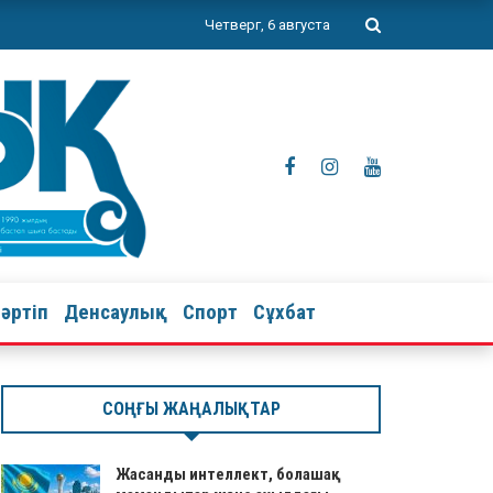
Четверг, 6 августа
тәртіп
Денсаулық
Спорт
Сұхбат
СОҢҒЫ ЖАҢАЛЫҚТАР
Жасанды интеллект, болашақ