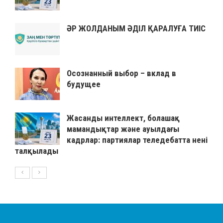
ӘР ЖОЛДАНЫМ ӘДІЛ ҚАРАЛУҒА ТИІС
Осознанный выбор – вклад в
будущее
Жасанды интеллект, болашақ
мамандықтар және ауылдағы
кадрлар: партиялар теледебатта нені
талқылады