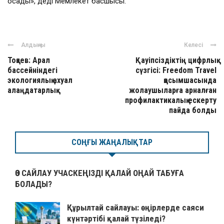
қосады», деді Мемлекет басшысы.
Алдыңғы
Келесі
Тоқаев: Арал
Қауіпсіздіктің цифрлық
бассейніндегі
сүзгісі: Freedom Travel
экологиялық ахуал
қосымшасында
алаңдатарлық
жолаушыларға арналған
профилактикалық ескерту
пайда болды
СОҢҒЫ ЖАҢАЛЫҚТАР
ӨЗ САЙЛАУ УЧАСКЕҢІЗДІ ҚАЛАЙ ОҢАЙ ТАБУҒА
БОЛАДЫ?
Құрылтай сайлауы: өңірлерде саяси
күнтәртібі қалай түзіледі?