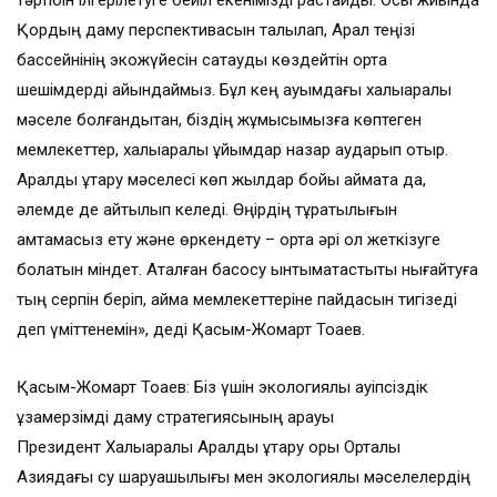
тәртібін ілгерілетуге бейіл екенімізді растайды. Осы жиында
Қордың даму перспективасын талқылап, Арал теңізі
бассейнінің экожүйесін сақтауды көздейтін ортақ
шешімдерді айқындаймыз. Бұл кең ауқымдағы халықаралық
мәселе болғандықтан, біздің жұмысымызға көптеген
мемлекеттер, халықаралық ұйымдар назар аударып отыр.
Аралды құтқару мәселесі көп жылдар бойы аймақта да,
әлемде де айтылып келеді. Өңірдің тұрақтылығын
қамтамасыз ету және өркендету – ортақ әрі қол жеткізуге
болатын міндет. Аталған басқосу ынтымақтастықты нығайтуға
тың серпін беріп, аймақ мемлекеттеріне пайдасын тигізеді
деп үміттенемін», деді Қасым-Жомарт Тоқаев.
Қасым-Жомарт Тоқаев: Біз үшін экологиялық қауіпсіздік
ұзақмерзімді даму стратегиясының арқауы
Президент Халықаралық Аралды құтқару қоры Орталық
Азиядағы су шаруашылығы мен экологиялық мәселелердің