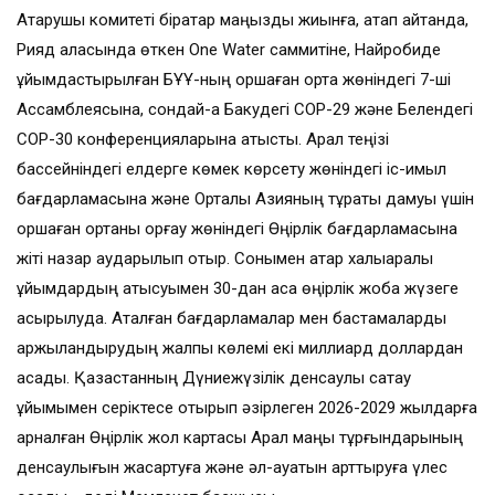
Атқарушы комитеті бірқатар маңызды жиынға, атап айтқанда,
Рияд қаласында өткен One Water саммитіне, Найробиде
ұйымдастырылған БҰҰ-ның қоршаған орта жөніндегі 7-ші
Ассамблеясына, сондай-ақ Бакудегі СОР-29 және Белендегі
СОР-30 конференцияларына қатысты. Арал теңізі
бассейніндегі елдерге көмек көрсету жөніндегі іс-қимыл
бағдарламасына және Орталық Азияның тұрақты дамуы үшін
қоршаған ортаны қорғау жөніндегі Өңірлік бағдарламасына
жіті назар аударылып отыр. Сонымен қатар халықаралық
ұйымдардың қатысуымен 30-дан аса өңірлік жоба жүзеге
асырылуда. Аталған бағдарламалар мен бастамаларды
қаржыландырудың жалпы көлемі екі миллиард доллардан
асады. Қазақстанның Дүниежүзілік денсаулық сақтау
ұйымымен серіктесе отырып әзірлеген 2026-2029 жылдарға
арналған Өңірлік жол картасы Арал маңы тұрғындарының
денсаулығын жақсартуға және әл-ауқатын арттыруға үлес