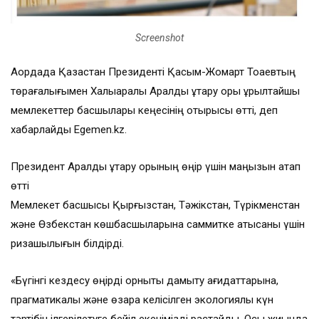
Screenshot
Ақордада Қазақстан Президенті Қасым-Жомарт Тоқаевтың
төрағалығымен Халықаралық Аралды құтқару қоры құрылтайшы
мемлекеттер басшылары кеңесінің отырысы өтті, деп
хабарлайды Egemen.kz.
Президент Аралды құтқару қорының өңір үшін маңызын атап
өтті
Мемлекет басшысы Қырғызстан, Тәжікстан, Түрікменстан
және Өзбекстан көшбасшыларына саммитке қатысқаны үшін
ризашылығын білдірді.
«Бүгінгі кездесу өңірді орнықты дамыту қағидаттарына,
прагматикалық және өзара келісілген экологиялық күн