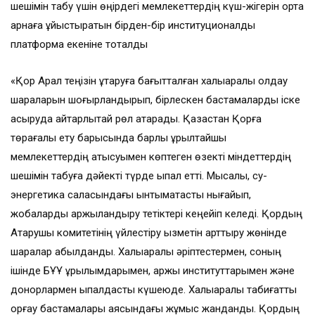
шешімін табу үшін өңірдегі мемлекеттердің күш-жігерін ортақ
арнаға ұйыстыратын бірден-бір институционалдық
платформа екеніне тоқталды
«Қор Арал теңізін құтқаруға бағытталған халықаралық қолдау
шараларын шоғырландырып, бірлескен бастамаларды іске
асыруда айтарлықтай рөл атқарады. Қазақстан Қорға
төрағалық ету барысында барлық құрылтайшы
мемлекеттердің қатысуымен көптеген өзекті міндеттердің
шешімін табуға дәйекті түрде ықпал етті. Мысалы, су-
энергетика саласындағы ынтымақтастық нығайып,
жобаларды қаржыландыру тетіктері кеңейіп келеді. Қордың
Атқарушы комитетінің үйлестіру қызметін арттыру жөнінде
шаралар қабылданды. Халықаралық әріптестермен, соның
ішінде БҰҰ құрылымдарымен, қаржы институттарымен және
донорлармен ықпалдастық күшеюде. Халықаралық табиғатты
қорғау бастамалары аясындағы жұмыс жанданды. Қордың