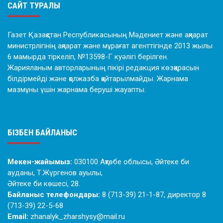
САЙТ ТУРАЛЫ
Газет Қазақстан Республикасының Мәдениет және ақпарат
министрлігінің ақпарат және мұрағат агенттігінде 2013 жылы
6 мамырда тіркеліп, №13598-Г куәлігі берілген.
Жарияланым авторларының пікірі редакция көзқарасын
білдірмейді және қолжазба қайтарылмайды. Жарнама
мазмұны үшін жарнама беруші жауапты.
БІЗБЕН БАЙЛАНЫС
Мекен-жайымыз:
030100 Ақтөбе облысы, Әйтеке би
ауданы, Т.Жүргенов ауылы,
Әйтеке би көшесі, 28.
Байланыс телефондары:
8 (713-39) 21-1-87, директор 8
(713-39) 22-5-68
Email:
zhanalyk_zharshysy@mail.ru