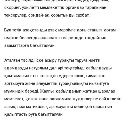
скоринг, уәкілетті мемлекеттік органдар тарапынан
тексерулер, сондай-ақ қорытынды сұхбат.
Бұл тетік Қазақстанды ұзақ мерзімге қоныстанып, қоғам
өміріне белсенді араласатын ел ретінде таңдайтын
азаматтарға бағытталған.
Аталған тәсілді іске асыру тұрақты тұруға ниетті
адамдарды неғұрлым дәл әрі теңгерімді қабылдауды
қамтамасыз етіп, көші-қон үдерістерінің тиімділігін
арттыруға және әлеуметтік тұрақтылықты нығайтуға
мүмкіндік береді. Жалпы, қабылданып жатқан шаралар
мемлекет, қоғам және экономика мүдделеріне сай келетін
ашық, прагматикалық әрі жауапты көші-қон саясатын
қалыптастыруға бағытталған.