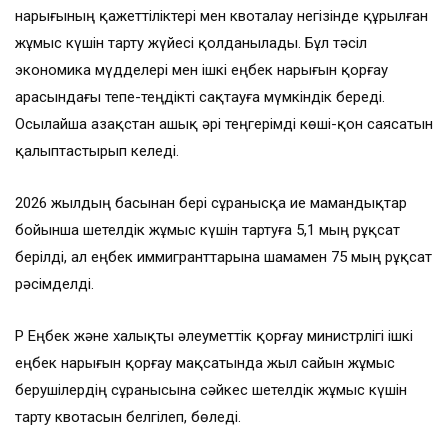
нарығының қажеттіліктері мен квоталау негізінде құрылған
жұмыс күшін тарту жүйесі қолданылады. Бұл тәсіл
экономика мүдделері мен ішкі еңбек нарығын қорғау
арасындағы тепе-теңдікті сақтауға мүмкіндік береді.
Осылайша Қазақстан ашық әрі теңгерімді көші-қон саясатын
қалыптастырып келеді.
2026 жылдың басынан бері сұранысқа ие мамандықтар
бойынша шетелдік жұмыс күшін тартуға 5,1 мың рұқсат
берілді, ал еңбек иммигранттарына шамамен 75 мың рұқсат
рәсімделді.
ҚР Еңбек және халықты әлеуметтік қорғау министрлігі ішкі
еңбек нарығын қорғау мақсатында жыл сайын жұмыс
берушілердің сұранысына сәйкес шетелдік жұмыс күшін
тарту квотасын белгілеп, бөледі.