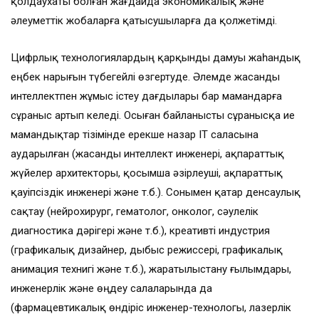
қолдаухаты болған жағдайда экономикалық және
әлеуметтік жобаларға қатысушыларға да қолжетімді.
Цифрлық технологиялардың қарқынды дамуы жаһандық
еңбек нарығын түбегейлі өзгертуде. Әлемде жасанды
интеллектпен жұмыс істеу дағдылары бар мамандарға
сұраныс артып келеді. Осыған байланысты сұранысқа ие
мамандықтар тізімінде ерекше назар ІТ саласына
аударылған (жасанды интеллект инженері, ақпараттық
жүйелер архитекторы, қосымша әзірлеуші, ақпараттық
қауіпсіздік инженері және т.б.). Сонымен қатар денсаулық
сақтау (нейрохирург, гематолог, онколог, сәулелік
диагностика дәрігері және т.б.), креативті индустрия
(графикалық дизайнер, дыбыс режиссері, графикалық
анимация технигі және т.б.), жаратылыстану ғылымдары,
инженерлік және өңдеу салаларында да
(фармацевтикалық өндіріс инженер-технологы, лазерлік