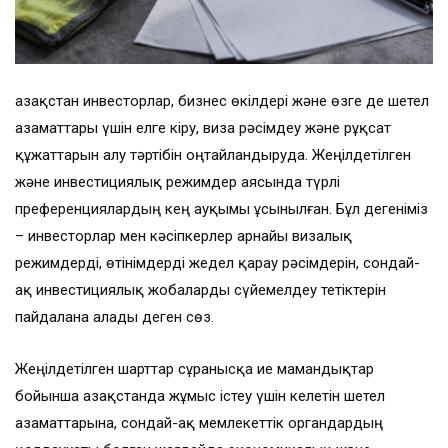
Қазақстан инвесторлар, бизнес өкілдері және өзге де шетел
азаматтары үшін елге кіру, виза рәсімдеу және рұқсат
құжаттарын алу тәртібін оңтайландыруда. Жеңілдетілген
және инвестициялық режимдер аясында түрлі
преференциялардың кең ауқымы ұсынылған. Бұл дегеніміз
– инвесторлар мен кәсіпкерлер арнайы визалық
режимдерді, өтінімдерді жедел қарау рәсімдерін, сондай-
ақ инвестициялық жобаларды сүйемелдеу тетіктерін
пайдалана алады деген сөз.
Жеңілдетілген шарттар сұранысқа ие мамандықтар
бойынша Қазақстанда жұмыс істеу үшін келетін шетел
азаматтарына, сондай-ақ мемлекеттік органдардың