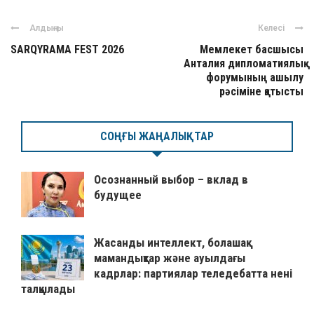
Алдыңғы
Келесі
SARQYRAMA FEST 2026
Мемлекет басшысы
Анталия дипломатиялық
форумының ашылу
рәсіміне қатысты
СОҢҒЫ ЖАҢАЛЫҚТАР
Осознанный выбор – вклад в
будущее
Жасанды интеллект, болашақ
мамандықтар және ауылдағы
кадрлар: партиялар теледебатта нені
талқылады