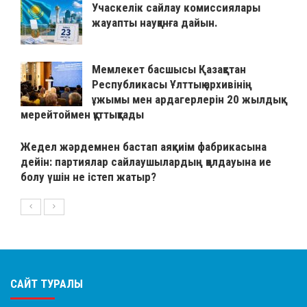
Учаскелік сайлау комиссиялары
жауапты науқанға дайын.
Мемлекет басшысы Қазақстан
Республикасы Ұлттық архивінің
ұжымы мен ардагерлерін 20 жылдық
мерейтоймен құттықтады
Жедел жәрдемнен бастап аяқкиім фабрикасына
дейін: партиялар сайлаушылардың қолдауына ие
болу үшін не істеп жатыр?
САЙТ ТУРАЛЫ