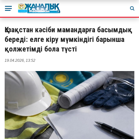
Қазақстан кәсіби мамандарға басымдық
береді: елге кіру мүмкіндігі барынша
қолжетімді бола түсті
19.04.2026, 13:52