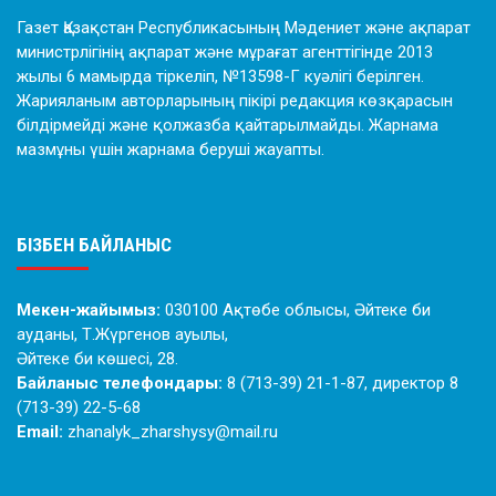
Газет Қазақстан Республикасының Мәдениет және ақпарат
министрлігінің ақпарат және мұрағат агенттігінде 2013
жылы 6 мамырда тіркеліп, №13598-Г куәлігі берілген.
Жарияланым авторларының пікірі редакция көзқарасын
білдірмейді және қолжазба қайтарылмайды. Жарнама
мазмұны үшін жарнама беруші жауапты.
БІЗБЕН БАЙЛАНЫС
Мекен-жайымыз:
030100 Ақтөбе облысы, Әйтеке би
ауданы, Т.Жүргенов ауылы,
Әйтеке би көшесі, 28.
Байланыс телефондары:
8 (713-39) 21-1-87, директор 8
(713-39) 22-5-68
Email:
zhanalyk_zharshysy@mail.ru