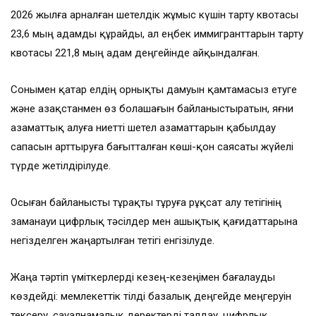
2026 жылға арналған шетелдік жұмыс күшін тарту квотасы
23,6 мың адамды құрайды, ал еңбек иммигранттарын тарту
квотасы 221,8 мың адам деңгейінде айқындалған.
Сонымен қатар елдің орнықты дамуын қамтамасыз етуге
және Қазақстанмен өз болашағын байланыстыратын, яғни
азаматтық алуға ниетті шетел азаматтарын қабылдау
сапасын арттыруға бағытталған көші-қон саясаты жүйелі
түрде жетілдірілуде.
Осыған байланысты тұрақты тұруға рұқсат алу тетігінің
заманауи цифрлық тәсілдер мен ашықтық қағидаттарына
негізделген жаңартылған тетігі енгізілуде.
Жаңа тәртіп үміткерлерді кезең-кезеңімен бағалауды
көздейді: мемлекеттік тілді базалық деңгейде меңгеруін
тексеру, сауалнамалық деректерді талдау, цифрлық