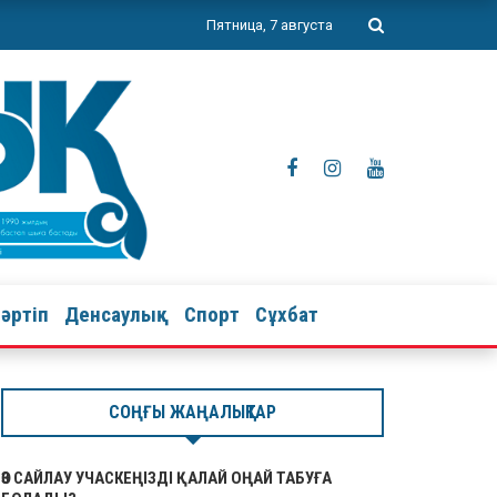
Пятница, 7 августа
тәртіп
Денсаулық
Спорт
Сұхбат
СОҢҒЫ ЖАҢАЛЫҚТАР
ӨЗ САЙЛАУ УЧАСКЕҢІЗДІ ҚАЛАЙ ОҢАЙ ТАБУҒА