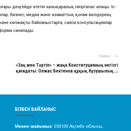
ры деңгейде өтетін халықаралық пікірталас алаңы. Іс-
ар, бизнес, медиа және азаматтық қоғам өкілдерінің
әне көпжақты байланыстарға, саяси консультациялар
тформа саналады.
Келесі
«Заң мен Тәртіп» – жаңа Конституцияның негізгі
қағидаты: Олжас Бектенов құқық бұзушылық ...
БІЗБЕН БАЙЛАНЫС
Мекен-жайымыз:
030100 Ақтөбе облысы,