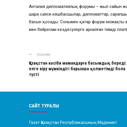
Анталия дипломатиялық форумы – жыл сайын жоға
шара саяси көшбасшылар, дипломаттар, сарапшыл
басын қосады. Сонымен қатар форум екіжақты ж
мен бейресми кездесулерге арналған тиімді пла
Алдыңғы
Қазақстан кәсіби мамандарға басымдық береді:
елге кіру мүмкіндігі барынша қолжетімді бола
түсті
САЙТ ТУРАЛЫ
Газет Қазақстан Республикасының Мәдениет