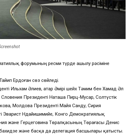
Screenshot
матиялық форумының ресми түрде ашылу рәсіміне
Тайип Ердоған сөз сөйледі.
ті Ильхам Әлиев, Қатар Әмірі шейх Тәмим бен Хамад Әл
 Словения Президенті Наташа Пирц-Мусар, Солтүстік
кова, Молдова Президенті Майя Санду, Сирия
ті Эварист Ндайишимийе, Конго Демократиялық
сния және Герцеговина Төралқасының Төрағасы Денис
обахидзе және басқа да делегация басшылары қатысты.