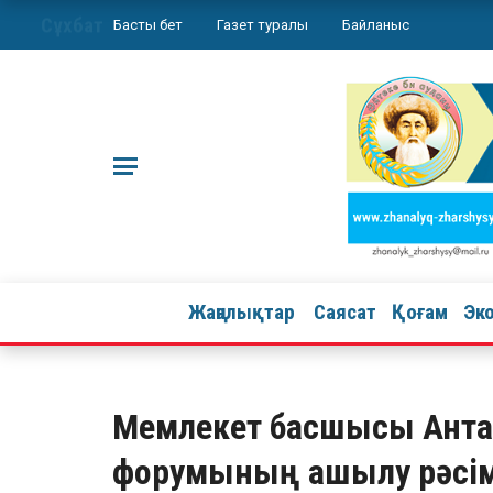
Сұхбат
Басты бет
Газет туралы
Байланыс
Жаңалықтар
Саясат
Қоғам
Эк
Мемлекет басшысы Анта
форумының ашылу рәсім