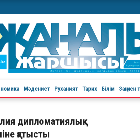
ономика
Мәдениет
Руханият
Тарих
Білім
Заң мен 
лия дипломатиялық
іне қатысты