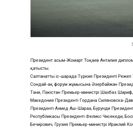
Президент Қасым-Жомарт Тоқаев Анталия дипло
қатысты.
Салтанатты іс-шарада Түркия Президенті Режеп 
Сондай-ақ форум жұмысына Әзербайжан Президен
Тәни, Пәкістан Премьер-министрі Шахбаз Шариф,
Македония Президенті Гордана Силяновска-Дав
Президенті Ахмед Аш-Шараа, Бурунди Президен
Республикасы Президенті Феликс Чисекеди, Бо
Бечирович, Грузия Премьер-министрі Ираклий К