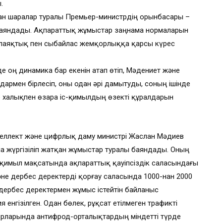
.
ан шаралар туралы Премьер-министрдің орынбасары –
 баяндады. Ақпараттық жұмыстар заңнама нормаларын
алаяқтық пен сыбайлас жемқорлыққа қарсы күрес
е оң динамика бар екенін атап өтіп, Мәдениет және
ндармен бірлесіп, оны одан әрі дамытуды, соның ішінде
 халықпен өзара іс-қимылдың өзекті құралдарын
еллект және цифрлық даму министрі Жаслан Мәдиев
а жүргізіліп жатқан жұмыстар туралы баяндады. Оның
-қимыл мақсатында ақпараттық қауіпсіздік саласындағы
әне дербес деректерді қорғау саласында 1000-нан 2000
лі дербес деректермен жұмыс істейтін байланыс
енгізілген. Одан бөлек, рұқсат етілмеген трафикті
торларында антифрод-орталықтардың міндетті түрде