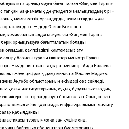
беушілікті» орнықтыруға бағытталған «Заң мен Тәртіп»
рініс тапқан. Заңнамалық деңгейдегі жаңалықтардың бірі –
арлық мемлекеттік органдарды, азаматтарды және
ға ортақ міндет», — деді Олжас Бектенов.
лық комиссияның алдағы жұмысы «Заң мен Тәртіп»
 берік орнықтыруға бағытталатын болады.
 Қоғамдық қауіпсіздікті қамтамасыз ету
 асыру барысы туралы ішкі істер министрі Ержан
ары – мәдениет және ақпарат министрі Аида Балаева,
еллект және цифрлық даму министрі Жаслан Мәдиев,
 және Ақтөбе облыстарының әкімдері сөз сөйледі.
ттық қоғам институттарының құқық бұзушылықтардың
үш-жігерін шоғырландыруға бағытталған. Оның негізгі
зара іс-қимыл және қауіпсіздік инфрақұрылымын дамыту.
аралар қабылданды:
илактикасы туралы» жаңа заң күшіне енді.
да ұялы байланыс абоненттерін биометриялық