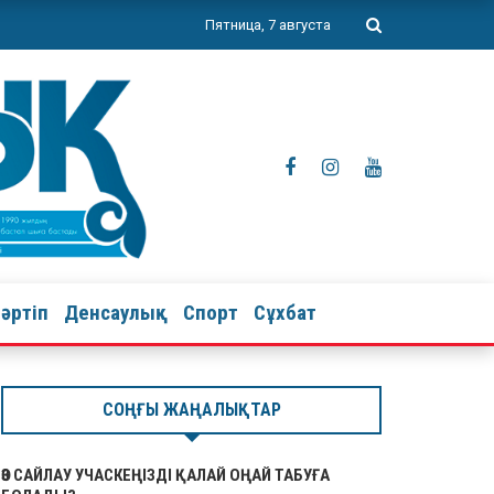
Пятница, 7 августа
тәртіп
Денсаулық
Спорт
Сұхбат
СОҢҒЫ ЖАҢАЛЫҚТАР
ӨЗ САЙЛАУ УЧАСКЕҢІЗДІ ҚАЛАЙ ОҢАЙ ТАБУҒА