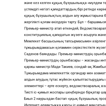
және кез келген құқық бұзушылыққа «мүлдем төз
үстемдігі негізгі қағидаттардың бірі ретінде кө
құқық бұзушылықтың алдын алу жұмыстарына б
жергілікті қоғам өкілдерін тарту. Бұл – баршамыз
Премьер-министр атап өткендей, Ведомствоара
конституциялық қағидатын жүзеге асыруға және
Мемлекет басшысының тапсырмасымен әзірленген
тұжырымдамасын қоғаммен серікстестікте жүзеге
Саденов баяндады. Премьер-министрдің орынбас
Премьер-министрдің орынбасары – жасанды инт
қаржы министрі Мәди Такиев, сондай-ақ Жамбыл
Тұжырымдама мемлекеттік органдар мен азама
алдын алудың тұтас жүйесін қалыптастырудағы к
элементтері – ерте ескерту, ведомствоаралық ө
Тиісті іс-қимыл жоспары шеңберінде бірқатар ш
Биыл 2 наурыздан бастап «Құқық бұзушылық проф
Интернет-алаяқтыққа қарсы іс-қимыл мақсатын