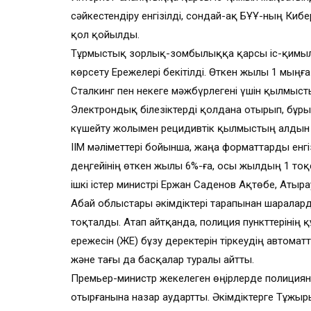
сәйкестендіру енгізілді, сондай-ақ БҰҰ-ның Ки
қол қойылды.
Тұрмыстық зорлық-зомбылыққа қарсы іс-қимыл
көрсету Ережелері бекітілді. Өткен жылы 1 мың
Сталкинг пен некеге мәжбүрлегені үшін қылмыстық
Электрондық білезіктерді қолдана отырып, бұр
күшейту жолымен рецидивтік қылмыстың алдын
ІІМ мәліметтері бойынша, жаңа форматтарды енг
деңгейінің өткен жылы 6%-ға, осы жылдың 1 тоқ
ішкі істер министрі Ержан Саденов Ақтөбе, Атыр
Абай облыстары әкімдіктері тарапынан шараларды
тоқталды. Атап айтқанда, полиция пункттерінің
ережесін (ЖҚЕ) бұзу деректерін тіркеудің автом
және тағы да басқалар туралы айтты.
Премьер-министр жекелеген өңірлерде полици
отырғанына назар аудартты. Әкімдіктерге Тұж