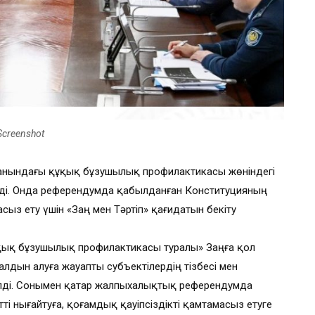
Screenshot
 жанындағы құқық бұзушылық профилактикасы жөніндегі
ді. Онда референдумда қабылданған Конституцияның
ыз ету үшін «Заң мен Тәртіп» қағидатын бекіту
қық бұзушылық профилактикасы туралы» Заңға қол
дын алуға жауапты субъектілердің тізбесі мен
лді. Сонымен қатар жалпыхалықтық референдумда
 нығайтуға, қоғамдық қауіпсіздікті қамтамасыз етуге