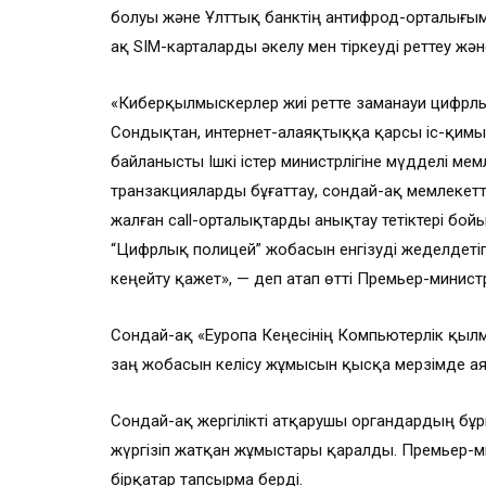
болуы және Ұлттық банктің антифрод-орталығыме
ақ SIM-карталарды әкелу мен тіркеуді реттеу және
«Киберқылмыскерлер жиі ретте заманауи цифрлы
Сондықтан, интернет-алаяқтыққа қарсы іс-қимы
байланысты Ішкі істер министрлігіне мүдделі мем
транзакцияларды бұғаттау, сондай-ақ мемлекетт
жалған call-орталықтарды анықтау тетіктері бо
“Цифрлық полицей” жобасын енгізуді жеделдеті
кеңейту қажет», — деп атап өтті Премьер-минист
Сондай-ақ «Еуропа Кеңесінің Компьютерлік қыл
заң жобасын келісу жұмысын қысқа мерзімде а
Сондай-ақ жергілікті атқарушы органдардың бұ
жүргізіп жатқан жұмыстары қаралды. Премьер-
бірқатар тапсырма берді.