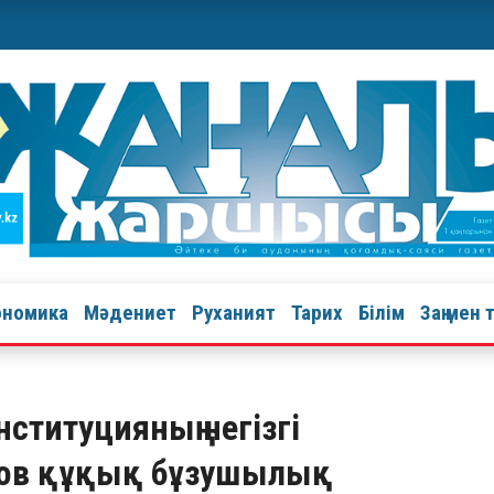
ономика
Мәдениет
Руханият
Тарих
Білім
Заң мен 
онституцияның негізгі
нов құқық бұзушылық