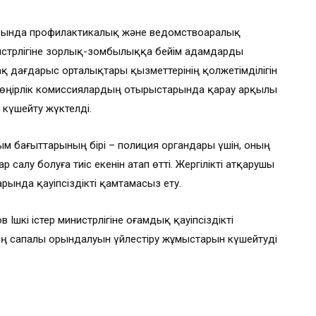
ында профилактикалық және ведомствоаралық
истрлігіне зорлық-зомбылыққа бейім адамдарды
қ дағдарыс орталықтары қызметтерінің қолжетімділігін
і өңірлік комиссиялардың отырыстарында қарау арқылы
 күшейту жүктелді.
м бағыттарының бірі – полиция органдары үшін, оның
салу болуға тиіс екенін атап өтті. Жергілікті атқарушы
рында қауіпсіздікті қамтамасыз ету.
кі істер министрлігіне Қоғамдық қауіпсіздікті
 сапалы орындалуын үйлестіру жұмыстарын күшейтуді