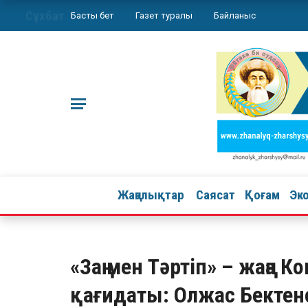
Сұхбат
Басты бет
Газет туралы
Байланыс
Жаңалықтар
Саясат
Қоғам
Эк
«Заң мен Тәртіп» – жаңа К
қағидаты: Олжас Бекте