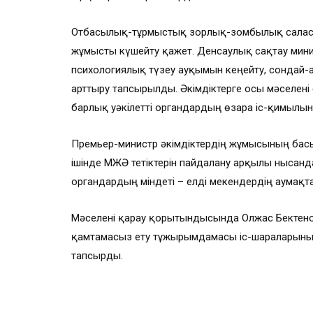
Отбасылық-тұрмыстық зорлық-зомбылық салас
жұмысты күшейту қажет. Денсаулық сақтау мин
психологиялық түзеу ауқымын кеңейту, сондай-а
арттыру тапсырылды. Әкімдіктерге осы мәселен
барлық уәкілетті органдардың өзара іс-қимылын
Премьер-министр әкімдіктердің жұмысының басы
ішінде МЖӘ тетіктерін пайдалану арқылы нысандар 
органдардың міндеті – елді мекендердің аумақта
Мәселені қарау қорытындысында Олжас Бектенов Іш
қамтамасыз ету тұжырымдамасы іс-шараларының
тапсырды.