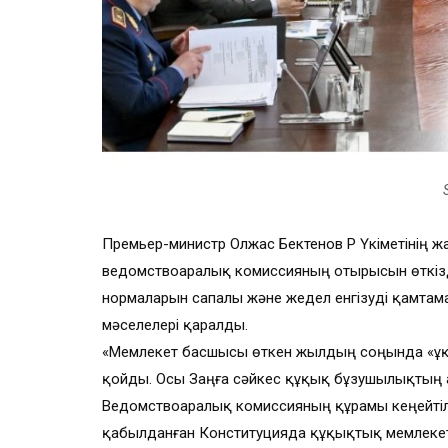
Премьер-министр Олжас Бектенов ҚР Үкіметінің
ведомствоаралық комиссияның отырысын өткіз
нормаларын сапалы және жедел енгізуді қамтамас
мәселелері қаралды.
«Мемлекет басшысы өткен жылдың соңында «Құ
қойды. Осы Заңға сәйкес құқық бұзушылықтың ал
Ведомствоаралық комиссияның құрамы кеңейті
қабылданған Конституцияда құқықтық мемлекетті