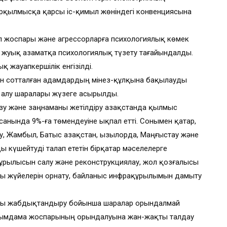
берқылмысқа қарсы іс-қимыл жөніндегі конвенциясына
 жоспары және агрессорларға психологиялық көмек
ға жуық азаматқа психологиялық түзету тағайындалды.
 жауапкершілік енгізілді.
ын сотталған адамдардың мінез-құлқына бақылауды
 алу шаралары жүзеге асырылды.
ізу және заңнаманы жетілдіру Қазақстанда қылмыс
санында 9%-ға төмендеуіне ықпал етті. Сонымен қатар,
ау, Жамбыл, Батыс Қазақстан, Қызылорда, Маңғыстау және
 күшейтуді талап ететін бірқатар мәселелерге
 құрылысын салу және реконструкциялау, жол қозғалысы
атты жүйелерін орнату, байланыс инфрақұрылымын дамыту
яны жабдықтандыру бойынша шаралар орындалмай
ырымдама жоспарының орындалуына жан-жақты талдау