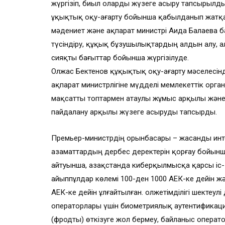
жүргізіп, биыл оларды жүзеге асыру тапсырылды
Құқықтық оқу-ағарту бойынша қабылданып жатқ
мәдениет және ақпарат министрі Аида Балаева
түсіндіру, құқық бұзушылықтардың алдын алу, 
сияқты бағыттар бойынша жүргізілуде.
Олжас Бектенов құқықтық оқу-ағарту мәселесінд
ақпарат министрлігіне мүдделі мемлекеттік орга
мақсатты топтармен атаулы жұмыс арқылы және
пайдалану арқылы жүзеге асыруды тапсырды.
Премьер-министрдің орынбасары – жасанды инт
азаматтардың дербес деректерін қорғау бойынш
айтуынша, Қазақстанда киберқылмысқа қарсы іс
айыппұлдар көлемі 100-ден 1000 АЕК-ке дейін ж
АЕК-ке дейін ұлғайтылған. Қолжетімділігі шектеу
операторлары үшін биометриялық аутентификация 
(фродты) өткізуге жол бермеу, байланыс опера