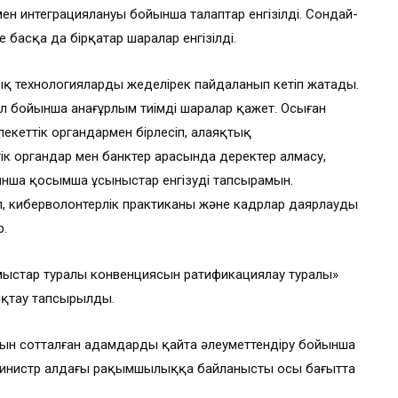
н интеграциялануы бойынша талаптар енгізілді. Сондай-
 басқа да бірқатар шаралар енгізілді.
қ технологияларды жеделірек пайдаланып кетіп жатады.
л бойынша анағұрлым тиімді шаралар қажет. Осыған
лекеттік органдармен бірлесіп, алаяқтық
ік органдар мен банктер арасында деректер алмасу,
йынша қосымша ұсыныстар енгізуді тапсырамын.
п, киберволонтерлік практиканы және кадрлар даярлауды
р.
мыстар туралы конвенциясын ратификациялау туралы»
яқтау тапсырылды.
рын сотталған адамдарды қайта әлеуметтендіру бойынша
министр алдағы рақымшылыққа байланысты осы бағытта