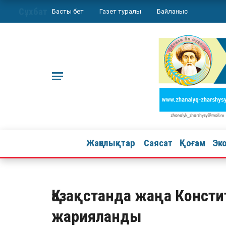
Сұхбат
Басты бет
Газет туралы
Байланыс
Жаңалықтар
Саясат
Қоғам
Эк
Қазақстанда жаңа Конст
жарияланды