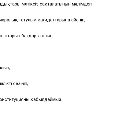
ықтары мүлтіксіз сақталатынын мәлімдеп,
яаралық татулық қағидаттарына сүйеніп,
лықтарын бағдарға алып,
ылып,
ікті сезініп,
Конституцияны қабылдаймыз.