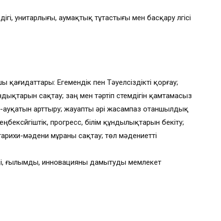
ігі, унитарлығы, аумақтық тұтастығы мен басқару үлгісі
ы қағидаттары: Егемендік пен Тәуелсіздікті қорғау;
қтарын сақтау; заң мен тәртіп үстемдігін қамтамасыз
әл-ауқатын арттыру; жауапты әрі жасампаз отаншылдық
ңбексүйгіштік, прогресс, білім құндылықтарын бекіту;
арихи-мәдени мұраны сақтау; төл мәдениетті
ді, ғылымды, инновацияны дамытуды мемлекет