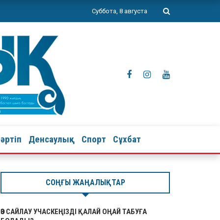
Суббота, 8 августа
тәртіп
Денсаулық
Спорт
Сұхбат
СОҢҒЫ ЖАҢАЛЫҚТАР
ӨЗ САЙЛАУ УЧАСКЕҢІЗДІ ҚАЛАЙ ОҢАЙ ТАБУҒА