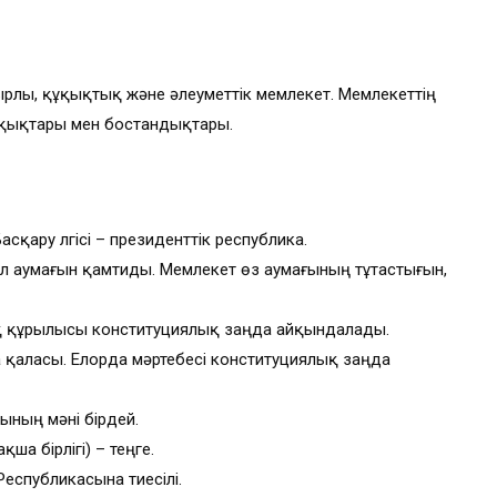
рлы, құқықтық және әлеуметтік мемлекет. Мемлекеттің
ұқықтары мен бостандықтары.
қару үлгісі – президенттік республика.
іл аумағын қамтиды. Мемлекет өз аумағының тұтастығын,
қ құрылысы конституциялық заңда айқындалады.
қаласы. Елорда мәртебесі конституциялық заңда
ының мәні бірдей.
а бірлігі) – теңге.
еспубликасына тиесілі.