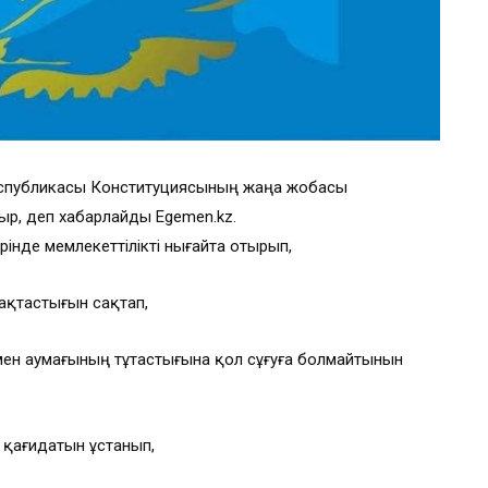
 Республикасы Конституциясының жаңа жобасы
ыр, деп хабарлайды Egemen.kz.
рінде мемлекеттілікті нығайта отырып,
қтастығын сақтап,
мен аумағының тұтастығына қол сұғуға болмайтынын
 қағидатын ұстанып,