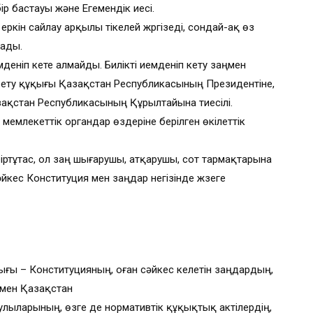
ір бастауы және Егемендік иесі.
кін сайлау арқылы тікелей жүргізеді, сондай-ақ өз
рады.
деніп кете алмайды. Билікті иемденіп кету заңмен
 ету құқығы Қазақстан Республикасының Президентіне,
азақстан Республикасының Құрылтайына тиесілі.
мемлекеттік органдар өздеріне берілген өкілеттік
іртұтас, ол заң шығарушы, атқарушы, сот тармақтарына
йкес Конституция мен заңдар негізінде жүзеге
ы – Конституцияның, оған сәйкес келетін заңдардың,
мен Қазақстан
лыларының, өзге де нормативтік құқықтық актілердің,