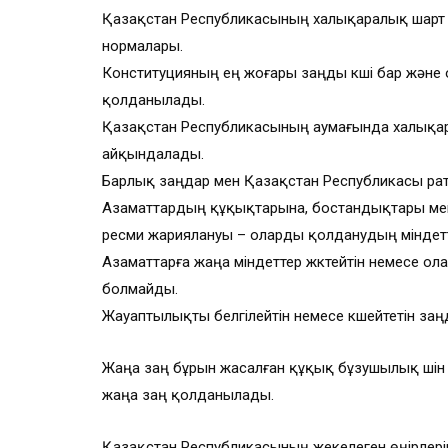
Қазақстан Республикасының халықаралық шарт 
нормалары.
Конституцияның ең жоғары заңды күші бар және 
қолданылады.
Қазақстан Республикасының аумағында халықар
айқындалады.
Барлық заңдар мен Қазақстан Республикасы ра
Азаматтардың құқықтарына, бостандықтары мен 
ресми жариялануы – оларды қолданудың міндетт
Азаматтарға жаңа міндеттер жүктейтін немесе о
болмайды.
Жауаптылықты белгілейтін немесе күшейтетін заң
Жаңа заң бұрын жасалған құқық бұзушылық үшін
жаңа заң қолданылады.
Қазақстан Республикасының жекелеген өңірлер