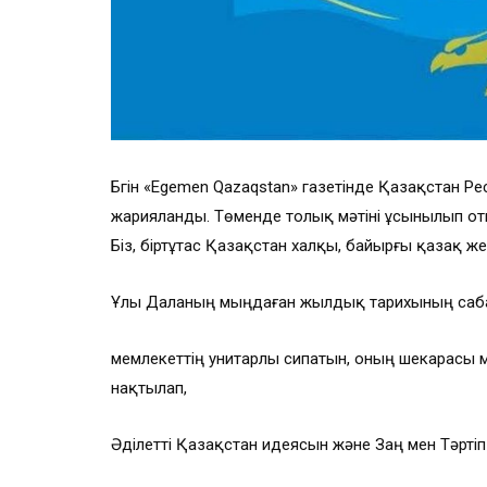
Бүгін «Egemen Qazaqstan» газетінде Қазақстан
жарияланды. Төменде толық мәтіні ұсынылып от
Біз, біртұтас Қазақстан халқы, байырғы қазақ же
Ұлы Даланың мыңдаған жылдық тарихының саба
мемлекеттің унитарлы сипатын, оның шекарасы 
нақтылап,
Әділетті Қазақстан идеясын және Заң мен Тәртіп