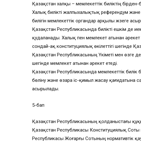
Қазақстан халқы – мемлекеттік биліктің бірден-б
Халық билікті жалпыхалықтық референдум және ер
билігін мемлекеттік органдар арқылы жүзеге асы
Қазақстан Республикасында билікті ешкім де ием
қудаланады. Халық пен мемлекет атынан әрекет
сондай-ақ конституциялық өкілеттігі шегінде Қ
Қазақстан Республикасының Үкіметі мен өзге де 
шегінде мемлекет атынан әрекет етеді.
Қазақстан Республикасында мемлекеттік билік б
бөліну және өзара іс-қимыл жасау қағидатына сә
асырылады.
5-бап
Қазақстан Республикасының қолданыстағы құқығ
Қазақстан Республикасы Конституциялық Соты 
Республикасы Жоғарғы Сотының нормативтік қау