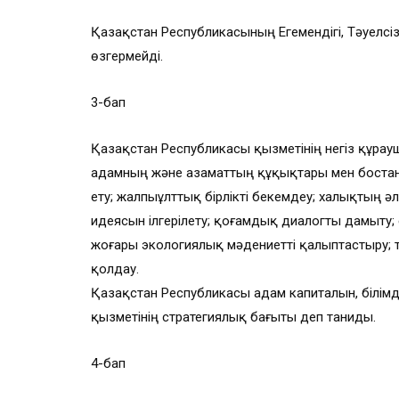
Қазақстан Республикасының Егемендігі, Тәуелсізд
өзгермейді.
3-бап
Қазақстан Республикасы қызметінің негіз құрауш
адамның және азаматтың құқықтары мен бостанды
ету; жалпыұлттық бірлікті бекемдеу; халықтың 
идеясын ілгерілету; қоғамдық диалогты дамыту; е
жоғары экологиялық мәдениетті қалыптастыру; т
қолдау.
Қазақстан Республикасы адам капиталын, білім
қызметінің стратегиялық бағыты деп таниды.
4-бап