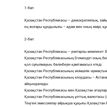
1-бап
Қазақстан Республикасы – демократиялық, зайы
ең жоғары құндылығы – адам мен оның өмірі, қ
2-бап
Қазақстан Республикасы – унитарлы мемлекет. Бас
Қазақстан Республикасының Егемендігі оның бүк
қол сұғылмауын, бөлінбеуін қамтамасыз етеді.
Қазақстан Республикасының әкімшілік-аумақты
Қазақстан Республикасының елордасы – Астана 
айқындалады.
Қазақстан Республикасы мен Қазақстан атаулар
Қазақстан Республикасының ұлттық валютасы (ақш
Теңгені эмиссиялау айрықша құқығы Қазақстан Р