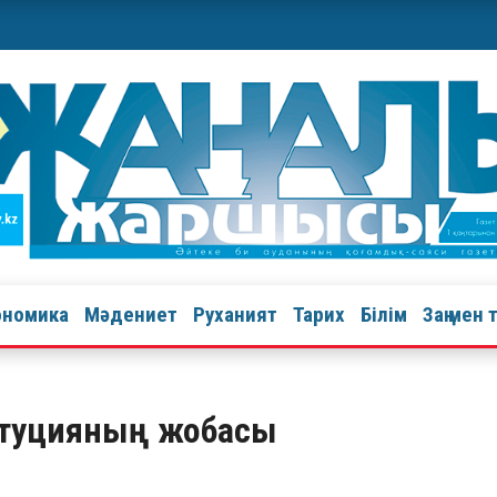
ономика
Мәдениет
Руханият
Тарих
Білім
Заң мен 
итуцияның жобасы