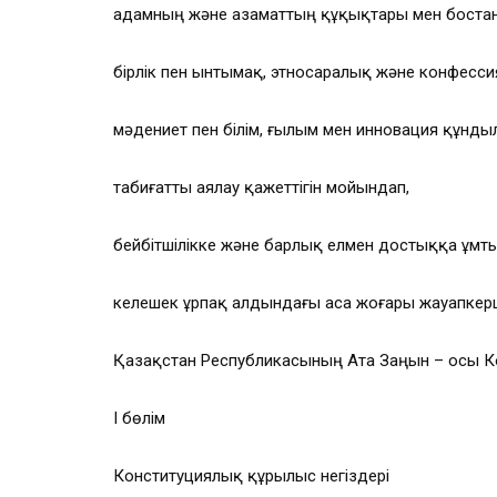
адамның және азаматтың құқықтары мен бостанд
бірлік пен ынтымақ, этносаралық және конфесси
мәдениет пен білім, ғылым мен инновация құнды
табиғатты аялау қажеттігін мойындап,
бейбітшілікке және барлық елмен достыққа ұмт
келешек ұрпақ алдындағы аса жоғары жауапкершіл
Қазақстан Республикасының Ата Заңын – осы 
І бөлім
Конституциялық құрылыс негіздері