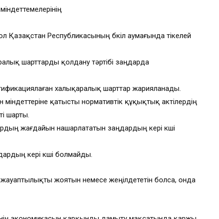
міндеттемелерінің
ол Қазақстан Республикасының бүкіл аумағында тікелей
алық шарттарды қолдану тәртібі заңдарда
тификациялаған халықаралық шарттар жарияланады.
міндеттеріне қатысты нормативтік құқықтық актілердің
і шарты.
лардың жағдайын нашарлататын заңдардың кері күші
дардың кері күші болмайды.
 жауаптылықты жоятын немесе жеңілдететін болса, онда
інің экономикасын қарқынды дамыту мақсатында қаржы