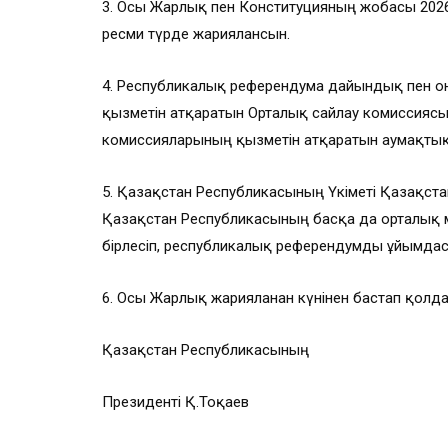
3. Осы Жарлық пен Конституцияның жобасы 202
ресми түрде жариялансын.
4. Республикалық референдумға дайындық пен 
қызметiн атқаратын Орталық сайлау комиссиясы
комиссияларының қызметiн атқаратын аумақтық 
5. Қазақстан Республикасының Үкіметі Қазақст
Қазақстан Республикасының басқа да орталық м
бірлесіп, республикалық референдумды ұйымдас
6. Осы Жарлық жарияланған күнінен бастап қолдан
Қазақстан Республикасының
Президенті Қ.Тоқаев