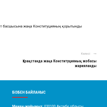
кет басшысына жаңа Конституцияның қорытынды
Келесі
Қазақстанда жаңа Конституцияның жобасы
жарияланды
БІЗБЕН БАЙЛАНЫС
Мекен-жайымыз:
030100 Ақтөбе облысы,