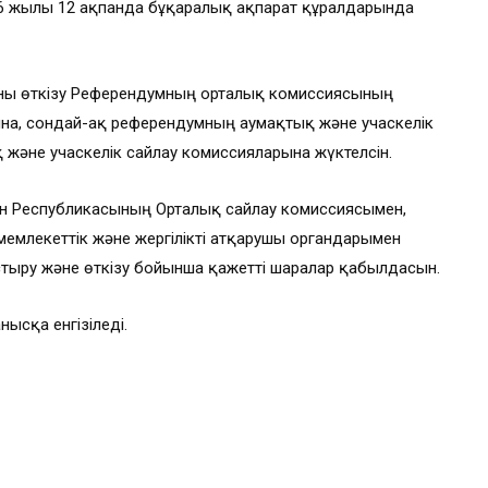
6 жылғы 12 ақпанда бұқаралық ақпарат құралдарында
оны өткiзу Референдумның орталық комиссиясының
на, сондай-ақ референдумның аумақтық және учаскелiк
және учаскелiк сайлау комиссияларына жүктелсiн.
ан Республикасының Орталық сайлау комиссиясымен,
емлекеттік және жергілікті атқарушы органдарымен
тыру және өткізу бойынша қажетті шаралар қабылдасын.
ысқа енгізіледі.