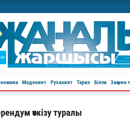
ономика
Мәдениет
Руханият
Тарих
Білім
Заң мен 
ендум өткiзу туралы