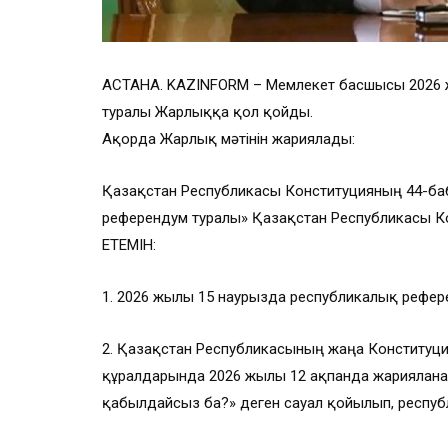
АСТАНА. KAZINFORM – Мемлекет басшысы 2026 ж
туралы Жарлыққа қол қойды.
Ақорда Жарлық мәтінін жариялады:
Қазақстан Республикасы Конституцияның 44-ба
референдум туралы» Қазақстан Республикасы 
ЕТЕМІН:
1. 2026 жылғы 15 наурызда республикалық рефере
2. Қазақстан Республикасының жаңа Конституц
құралдарында 2026 жылғы 12 ақпанда жариялан
қабылдайсыз ба?» деген сауал қойылып, респуб