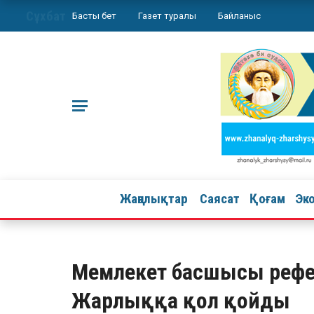
Сұхбат
Басты бет
Газет туралы
Байланыс
Жаңалықтар
Саясат
Қоғам
Эк
Мемлекет басшысы рефер
Жарлыққа қол қойды