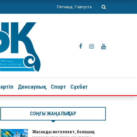
Пятница, 7 августа
тәртіп
Денсаулық
Спорт
Сұхбат
СОҢҒЫ ЖАҢАЛЫҚТАР
Жасанды интеллект, болашақ