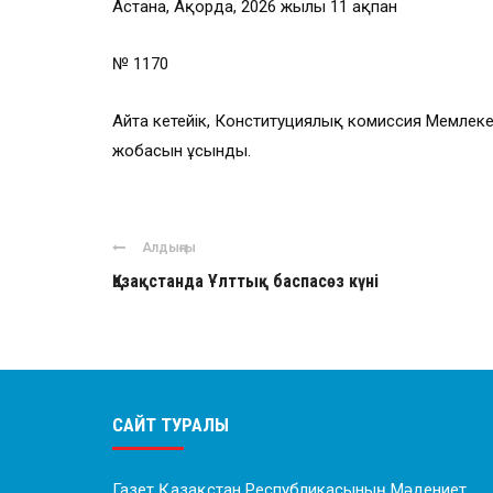
Астана, Ақорда, 2026 жылғы 11 ақпан
№ 1170
Айта кетейік, Конституциялық комиссия Мемле
жобасын ұсынды.
Алдыңғы
Қазақстанда Ұлттық баспасөз күні
САЙТ ТУРАЛЫ
Газет Қазақстан Республикасының Мәдениет