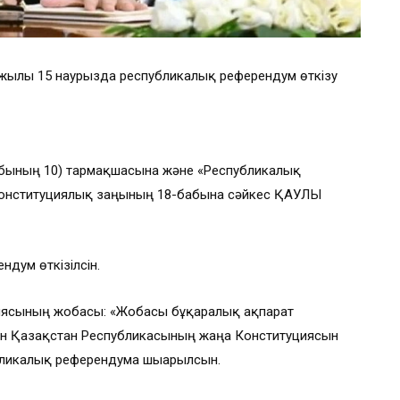
ылғы 15 наурызда республикалық референдум өткiзу
бының 10) тармақшасына және «Республикалық
Конституциялық заңының 18-бабына сәйкес ҚАУЛЫ
ндум өткізілсін.
иясының жобасы: «Жобасы бұқаралық ақпарат
ған Қазақстан Республикасының жаңа Конституциясын
ликалық референдумға шығарылсын.