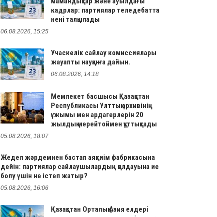
мамандықтар және ауылдағы
кадрлар: партиялар теледебатта
нені талқылады
06.08.2026, 15:25
Учаскелік сайлау комиссиялары
жауапты науқанға дайын.
06.08.2026, 14:18
Мемлекет басшысы Қазақстан
Республикасы Ұлттық архивінің
ұжымы мен ардагерлерін 20
жылдық мерейтоймен құттықтады
05.08.2026, 18:07
Жедел жәрдемнен бастап аяқкиім фабрикасына
дейін: партиялар сайлаушылардың қолдауына ие
болу үшін не істеп жатыр?
05.08.2026, 16:06
Қазақстан Орталық Азия елдері