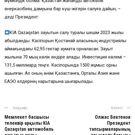
мүмкіндік болмақ. Қазақстан жаһандық автокөлік
өнеркәсібінің дамуына бар күш-жігерін салуға дайын, –
деді Президент.
KIA Qazaqstan зауытын салу туралы шешім 2023 жылы
қабылданды. Кәсіпорын Қостанай қаласының индустриялық
аймағындағы 62,95 гектар аумақта орналасқан. Зауыт
жылына 70 мың көлік өндіре алады. Инвестиция көлемі –
131,5 миллиард теңге. Кәсіпорында 1500 жұмыс орны
ашылған. Ал оның өнімі Қазақстанға, Орталық Азия және
ЕАЭО елдерінің нарықтарына шығарылады.
Алдыңғы
Келесі
Мемлекет басшысы
Олжас Бектенов
телекөпір арқылы KIA
Президент
Qazaqstan автомобиль
тапсырмаларының