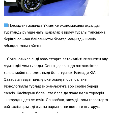
Президент жақында Үкіметке экономикалық ахуалды
тұрақтандыру үшін нақты шаралар әзірлеу туралы тапсырма
беріліп, осыған байланысты бірқатар маңызды шешім
қабылданғанын айтты.
– Соған сәйкес енді азаматтарға автокөлікті лизингпен алу
мүмкіндігі ұсынылады. Соның арқасында автокөліктер
халыққа мейлінше қолжетімді бола түспек. Елімізде KIA
Qazaqstan зауытының іске қосылуы осы саланы
технологиялық тұрғыдан жаңғыртуға зор серпін берері
сөзсіз. Кәсіпорын болашақта басқа да жаңа көлік түрлерін
шығарады деп сенемін. Осылайша, әлемдік озық талаптарға
сай көліктерімізді сыртқы нарыққа, яғни шетелге шығаруға