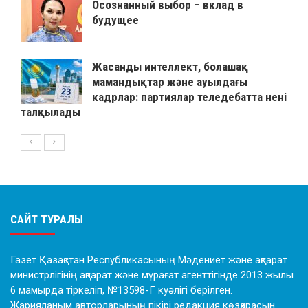
Осознанный выбор – вклад в
будущее
Жасанды интеллект, болашақ
мамандықтар және ауылдағы
кадрлар: партиялар теледебатта нені
талқылады
САЙТ ТУРАЛЫ
Газет Қазақстан Республикасының Мәдениет және ақпарат
министрлігінің ақпарат және мұрағат агенттігінде 2013 жылы
6 мамырда тіркеліп, №13598-Г куәлігі берілген.
Жарияланым авторларының пікірі редакция көзқарасын