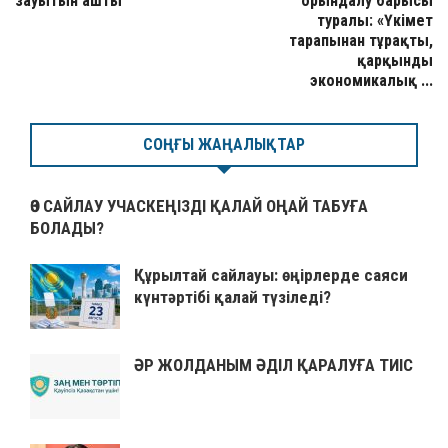
зауытын ашты
орындалу барысы
туралы: «Үкімет
тарапынан тұрақты,
қарқынды
экономикалық ...
СОҢҒЫ ЖАҢАЛЫҚТАР
ӨЗ САЙЛАУ УЧАСКЕҢІЗДІ ҚАЛАЙ ОҢАЙ ТАБУҒА
БОЛАДЫ?
Құрылтай сайлауы: өңірлерде саяси
күнтәртібі қалай түзіледі?
ӘР ЖОЛДАНЫМ ӘДІЛ ҚАРАЛУҒА ТИІС