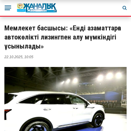
Мемлекет басшысы: «Енді азаматтарға
автокөлікті лизингпен алу мүмкіндігі
ұсынылады»
22.10.2025, 10:05