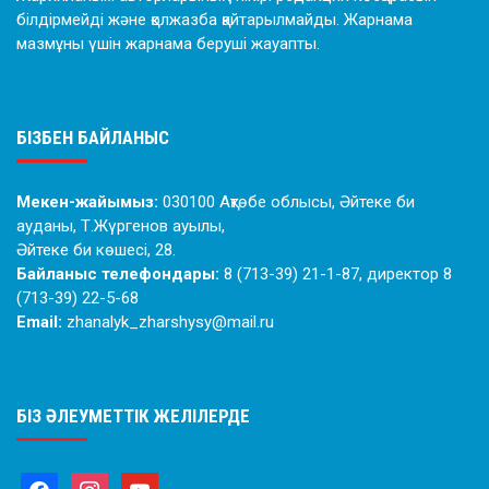
білдірмейді және қолжазба қайтарылмайды. Жарнама
мазмұны үшін жарнама беруші жауапты.
БІЗБЕН БАЙЛАНЫС
Мекен-жайымыз:
030100 Ақтөбе облысы, Әйтеке би
ауданы, Т.Жүргенов ауылы,
Әйтеке би көшесі, 28.
Байланыс телефондары:
8 (713-39) 21-1-87, директор 8
(713-39) 22-5-68
Email:
zhanalyk_zharshysy@mail.ru
БІЗ ӘЛЕУМЕТТІК ЖЕЛІЛЕРДЕ