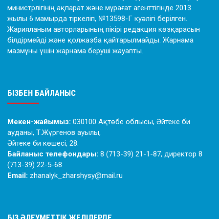
министрлігінің ақпарат және мұрағат агенттігінде 2013
жылы 6 мамырда тіркеліп, №13598-Г куәлігі берілген.
Жарияланым авторларының пікірі редакция көзқарасын
білдірмейді және қолжазба қайтарылмайды. Жарнама
мазмұны үшін жарнама беруші жауапты.
БІЗБЕН БАЙЛАНЫС
Мекен-жайымыз:
030100 Ақтөбе облысы, Әйтеке би
ауданы, Т.Жүргенов ауылы,
Әйтеке би көшесі, 28.
Байланыс телефондары:
8 (713-39) 21-1-87, директор 8
(713-39) 22-5-68
Email:
zhanalyk_zharshysy@mail.ru
БІЗ ӘЛЕУМЕТТІК ЖЕЛІЛЕРДЕ