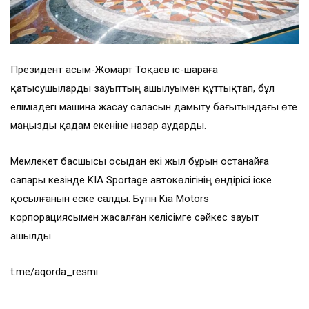
Президент Қасым-Жомарт Тоқаев іс-шараға
қатысушыларды зауыттың ашылуымен құттықтап, бұл
еліміздегі машина жасау саласын дамыту бағытындағы өте
маңызды қадам екеніне назар аударды.
Мемлекет басшысы осыдан екі жыл бұрын Қостанайға
сапары кезінде KIA Sportage автокөлігінің өндірісі іске
қосылғанын еске салды. Бүгін Kia Motors
корпорациясымен жасалған келісімге сәйкес зауыт
ашылды.
t.me/aqorda_resmi