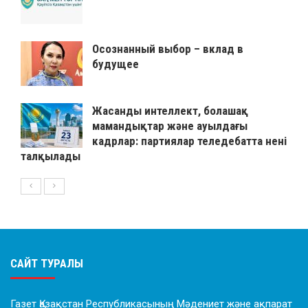
Осознанный выбор – вклад в
будущее
Жасанды интеллект, болашақ
мамандықтар және ауылдағы
кадрлар: партиялар теледебатта нені
талқылады
САЙТ ТУРАЛЫ
Газет Қазақстан Республикасының Мәдениет және ақпарат