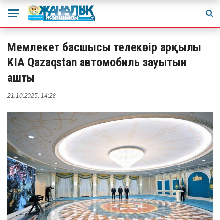
Мемлекет басшысы телекөпір арқылы
KIA Qazaqstan автомобиль зауытын
ашты
21.10.2025, 14:28