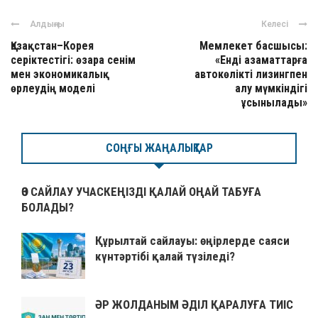
Алдыңғы
Келесі
Қазақстан–Корея
Мемлекет басшысы:
серіктестігі: өзара сенім
«Енді азаматтарға
мен экономикалық
автокөлікті лизингпен
өрлеудің моделі
алу мүмкіндігі
ұсынылады»
СОҢҒЫ ЖАҢАЛЫҚТАР
ӨЗ САЙЛАУ УЧАСКЕҢІЗДІ ҚАЛАЙ ОҢАЙ ТАБУҒА
БОЛАДЫ?
Құрылтай сайлауы: өңірлерде саяси
күнтәртібі қалай түзіледі?
ӘР ЖОЛДАНЫМ ӘДІЛ ҚАРАЛУҒА ТИІС