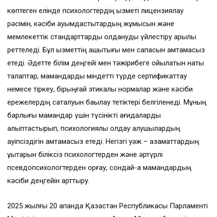
көптеген елінде психологтердің қызметі лицензиялау
рәсімін, кәсіби қауымдастықтардың жұмысын және
мемлекеттік стандарттарды қолдануды үйлестіру арқылы
реттеледі. Бұл қызметтің ашықтығы мен сапасын қамтамасыз
етеді. Әдетте білім деңгейі мен тәжірибеге қойылатын нақты
талаптар, мамандарды міндетті түрде сертификаттау
немесе тіркеу, бірыңғай этикалық нормалар және кәсіби
ережелердің сақталуын бақылау тетіктері белгіленеді. Мұның
барлығы мамандар үшін түсінікті қағидаларды
қалыптастырып, психологиялық қолдау алушылардың
қауіпсіздігін қамтамасыз етеді. Негізгі уәж – азаматтардың
құқықтарын біліксіз психологтерден және әртүрлі
псевдопсихологтерден қорғау, сондай-ақ мамандардың
кәсіби деңгейін арттыру.
2025 жылғы 20 ақпанда Қазақстан Республикасы Парламенті