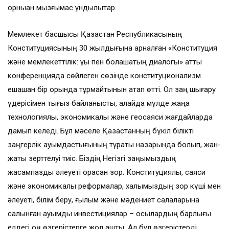
орныққан мызғымас құндылықтар.
Мемлекет басшысы Қазақстан Республикасының
Конституциясының 30 жылдығына арналған «Конституция
және мемлекеттілік: құқық пен болашақтың диалогы» атты
конференцияда сөйлеген сөзінде конституционализм
ешқашан бір орында тұрмайтынын атап өтті. Ол заң шығару
үдерісімен тығыз байланысты, алайда мүлде жаңа
технологиялық, экономикалық және геосаяси жағдайларда
дамып келеді. Бұл мәселе Қазақстанның бүкіл білікті
заңгерлік қауымдастығының тұрақты назарында болып, жан-
жақты зерттелуі тиіс. Біздің Негізгі заңымыздың
жасампаздық әлеуеті орасан зор. Конституциялық, саяси
және экономикалық реформалар, халқымыздың зор күші мен
әлеуеті, білім беру, ғылым және мәдениет салаларына
салынған ауқымды инвестициялар – осылардың барлығы
елдегі оң өзгерістерге жол ашты. Ал бұл өзгерістерді