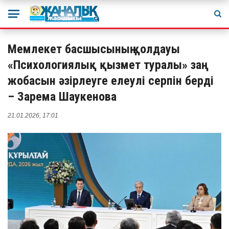
Мемлекет басшысының қолдауы
«Психологиялық қызмет туралы» заң
жобасын әзірлеуге елеулі серпін берді
– Зарема Шаукенова
21.01.2026, 17:01