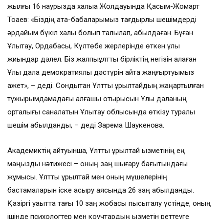
жылғы 16 наурызда халыққа Жолдауында Қасым-Жомарт
Тоқаев: «Біздің ата-бабаларымыз тағдырлы шешімдерді
әрдайым бүкіл халық болып талқылап, қабылдаған. Бұған
Ұлытау, Ордабасы, Күлтөбе жерлерінде өткен ұлы
жиындар дәлел. Біз жалпыұлттық бірліктің негізін қалаған
Ұлы дала демократиялық дәстүрін қайта жаңғыртуымыз
қажет», – деді. Сондықтан Ұлттық құрылтайдың жаңартылған
тұжырымдамадағы алғашқы отырысын Ұлы даланың
орталығы саналатын Ұлытау облысында өткізу туралы
шешім қабылданды, – деді Зарема Шаукенова.
Академиктің айтуынша, Ұлттық құрылтай қызметінің ең
маңызды нәтижесі – оның заң шығару бағытындағы
жұмысы. Ұлттық құрылтай мен оның мүшелерінің
бастамаларын іске асыру аясында 26 заң қабылданды.
Қазіргі уақытта тағы 10 заң жобасы пысықталу үстінде, оның
ішінде психологтер мен коучтардың қызметін реттеуге