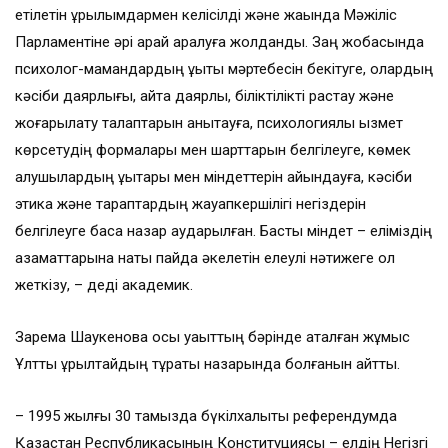
етілетін құрылымдармен келісілді және жақында Мәжіліс
Парламентіне әрі қарай қаралуға жолданды. Заң жобасында
психолог-мамандардың құқықтық мәртебесін бекітуге, олардың
кәсіби даярлығы, қайта даярлық, біліктілікті растау және
жоғарылату талаптарын анықтауға, психологиялық қызмет
көрсетудің формалары мен шарттарын белгілеуге, көмек
алушылардың құқықтары мен міндеттерін айқындауға, кәсіби
этика және тараптардың жауапкершілігі негіздерін
белгілеуге баса назар аударылған. Басты міндет – еліміздің
азаматтарына нақты пайда әкелетін елеулі нәтижеге қол
жеткізу, – деді академик.
Зарема Шаукенова осы уақыттың бәрінде аталған жұмыс
Ұлттық құрылтайдың тұрақты назарында болғанын айтты.
– 1995 жылғы 30 тамызда бүкілхалықтық референдумда
Қазақстан Республикасының Конституциясы – елдің Негізгі