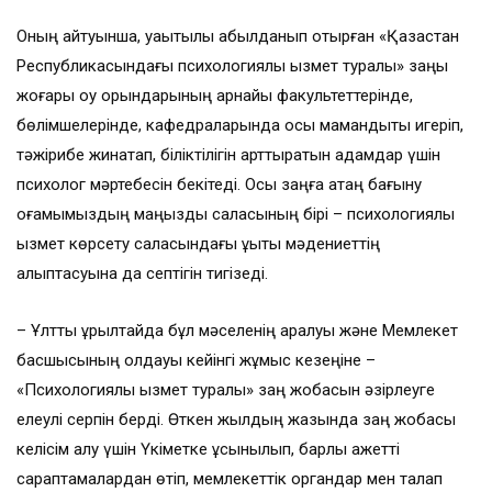
Оның айтуынша, уақытылы қабылданып отырған «Қазақстан
Республикасындағы психологиялық қызмет туралы» заңы
жоғары оқу орындарының арнайы факультеттерінде,
бөлімшелерінде, кафедраларында осы мамандықты игеріп,
тәжірибе жинақтап, біліктілігін арттыратын адамдар үшін
психолог мәртебесін бекітеді. Осы заңға қатаң бағыну
қоғамымыздың маңызды саласының бірі – психологиялық
қызмет көрсету саласындағы құқықтық мәдениеттің
қалыптасуына да септігін тигізеді.
– Ұлттық құрылтайда бұл мәселенің қаралуы және Мемлекет
басшысының қолдауы кейінгі жұмыс кезеңіне –
«Психологиялық қызмет туралы» заң жобасын әзірлеуге
елеулі серпін берді. Өткен жылдың жазында заң жобасы
келісім алу үшін Үкіметке ұсынылып, барлық қажетті
сараптамалардан өтіп, мемлекеттік органдар мен талап