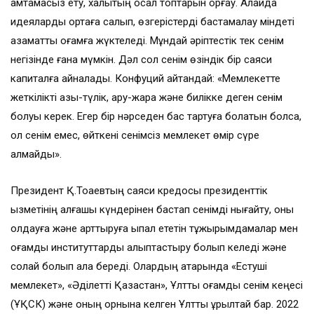
қамтамасыз ету, халықтың осал топтарын қорғау. Алайда
идеяларды ортаға салып, өзгерістерді бастамалау міндеті
азаматтық қоғамға жүктеледі. Мұндай әріптестік тек сенім
негізінде ғана мүмкін. Дәл сол сенім өзіндік бір саяси
капиталға айналады. Конфуций айтқандай: «Мемлекетте
жеткілікті азық-түлік, қару-жарақ және билікке деген сенім
болуы керек. Егер бір нәрседен бас тартуға болатын болса,
ол сенім емес, өйткені сенімсіз мемлекет өмір сүре
алмайды».
Президент Қ.Тоқаевтың саяси кредосы президенттік
қызметінің алғашқы күндерінен бастап сенімді нығайту, оны
қолдауға және арттыруға ықпал ететін тұжырымдамалар мен
қоғамдық институттарды қалыптастыру болып келеді және
солай болып қала береді. Олардың қатарында «Естуші
мемлекет», «Әділетті Қазақстан», Ұлттық қоғамдық сенім кеңесі
(ҰҚСК) және оның орнына келген Ұлттық құрылтай бар. 2022