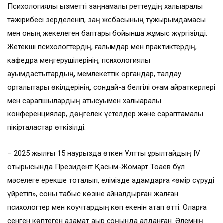
Психологиялық қызметті заңнамалық реттеудің халықаралық
тәжірибесі зерделеніп, заң жобасының тұжырымдамасы
мен оның жекелеген баптары бойынша жұмыс жүргізілді.
Жетекші психологтердің, ғалымдар мен практиктердің,
кафедра меңгерушілерінің, психологиялық
қауымдастықтардың, мемлекеттік органдар, талдау
орталықтары өкілдерінің, сондай-ақ белгілі қоғам қайраткерлері
мен сарапшылардың қатысуымен халықаралық
конференциялар, дөңгелек үстелдер және сараптамалық
пікірталастар өткізілді.
– 2025 жылғы 15 наурызда өткен Ұлттық құрылтайдың IV
отырысында Президент Қасым-Жомарт Тоқаев бұл
мәселеге ерекше тоқталып, елімізде адамдарға «өмір сүруді
үйретіп», соны табыс көзіне айналдырған жалған
психологтер мен коучтардың көп екенін атап өтті. Оларға
сенген көптеген азамат ақыр соңында алданған. Әлемнің