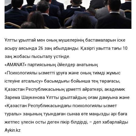
Ұлттық құрылтай мен оның мүшелерінің бастамаларын іске
асыру аясында 26 заң қабылданды. Қазіргі уақытта тағы 10
заң жобасы пысықталу үстінде.
«AMANAT» партиясының Әйелдер қанатының
«Психологиялық қызметті құруға және оның тиімді жұмыс
істеуіне атсалысу» басымдығы бойынша тең төрағасы,
Қазақстан Республикасының құрметті қайраткері, академик
Зарема Шаукенова Ұлттық құрылтайдың қоғам дамуына және
«Қазақстан Республикасындағы психологиялық қызмет
туралы» заңының туындаған сынаққа өте маңызды әрі баға
жетпес үлесін қосты деген пікір білдірді, – деп хабарлайды
Aykin.kz