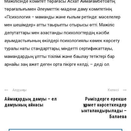
Мәжілісінде комитет төрағасы Асхат Аймағамбетовтің
төрағалығымен Әлеуметтік-мәдени даму комитетінің
«Психология – мамандық және ғылым ретінде: мәселелер
мен шешімдер» атты тақырыптық отырысы өтті. Мәжіліс
депутаттары мен қазақстандық психологтердің кәсіби
қауымдастығының өкілдері психологиялық көмек көрсету
туралы нақты стандарттары, міндетті сертификаттауы,
мамандардың ұлттық тізілімі және бақылау тетіктері бар
арнайы заң қажет деген ортақ пікірге келді, – деді ол.
Алдыңғы
Келесі
Аймақтардың дамуы – ел
Рәміздерге ерекше
дамуының айнасы
құрмет көрсеткендер
ынталандырылады –
Балаева