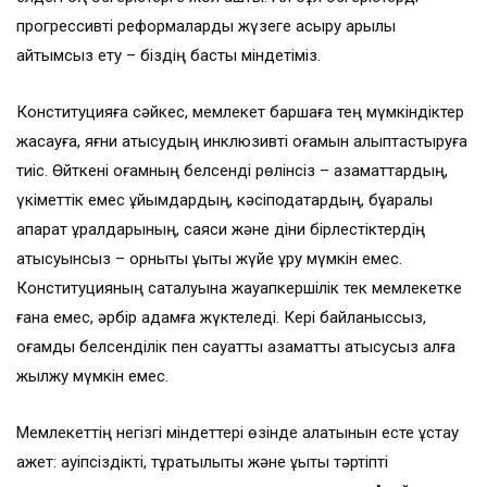
прогрессивті реформаларды жүзеге асыру арқылы
қайтымсыз ету – біздің басты міндетіміз.
Конституцияға сәйкес, мемлекет баршаға тең мүмкіндіктер
жасауға, яғни қатысудың инклюзивті қоғамын қалыптастыруға
тиіс. Өйткені қоғамның белсенді рөлінсіз – азаматтардың,
үкіметтік емес ұйымдардың, кәсіподақтардың, бұқаралық
ақпарат құралдарының, саяси және діни бірлестіктердің
қатысуынсыз – орнықты құқықтық жүйе құру мүмкін емес.
Конституцияның сақталуына жауапкершілік тек мемлекетке
ғана емес, әрбір адамға жүктеледі. Кері байланыссыз,
қоғамдық белсенділік пен сауатты азаматтық қатысусыз алға
жылжу мүмкін емес.
Мемлекеттің негізгі міндеттері өзінде қалатынын есте ұстау
қажет: қауіпсіздікті, тұрақтылықты және құқықтық тәртіпті