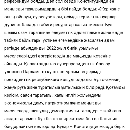
референдум болды. Дәл сол кезде Конституцияда ең
маңызды тұжырымдардың бірі пайда болды: «Жер және
оның қойнауы, су ресурстары, өсімдіктер мен жануарлар
дүниесі, басқа да табиғи ресурстар халыққа тиесілі». Бұл
шешім қоғам тарапынан әлеуметтік әділеттілікке және елдің
табиғи байлықтары үстінен егемендікке жасалған қадам
ретінде қабылданды. 2022 жыл билік құрылымы
мәселелеріндегі өзгерістердің де маңызды кезеңіне
айналды. Қазақстандықтар суперпрезиденттік басқару
үлгісінен Парламенті күшті, неғұрлым теңгерімді
президенттік республикаға көшуді қолдады. Бұл қоғамның
жаңғыруға және тұрақтылыққа ұмтылысын білдіреді. Қоғамдық
келісім, саяси тұрақтылық, халық игілігі жолындағы
экономикалық даму, патриотизм және маңызды
мәселелерді шешудің демократиялық тәсілдері – жай ғана
қағидаттар емес, бұл біз өз іс-әрекетіміз бен ел бағытын
бағдарлайтын векторлар. Бұлар – Конституциямызда берік