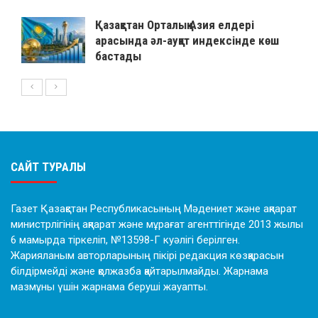
Қазақстан Орталық Азия елдері
арасында әл-ауқат индексінде көш
бастады
САЙТ ТУРАЛЫ
Газет Қазақстан Республикасының Мәдениет және ақпарат
министрлігінің ақпарат және мұрағат агенттігінде 2013 жылы
6 мамырда тіркеліп, №13598-Г куәлігі берілген.
Жарияланым авторларының пікірі редакция көзқарасын
білдірмейді және қолжазба қайтарылмайды. Жарнама
мазмұны үшін жарнама беруші жауапты.