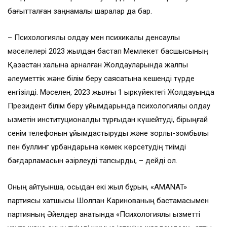
бағытталған заңнамалық шаралар да бар.
– Психологиялық қолдау мен психикалық денсаулық
мәселелері 2023 жылдан бастап Мемлекет басшысының
Қазақстан халқына арналған Жолдауларында жалпы
әлеуметтік және білім беру саясатына кешенді түрде
енгізілді. Мәселен, 2023 жылғы 1 қыркүйектегі Жолдауында
Президент білім беру ұйымдарында психологиялық қолдау
қызметін институционалдық тұрғыдан күшейтуді, бірыңғай
сенім телефонын ұйымдастыруды және зорлық-зомбылық
пен буллинг құрбандарына көмек көрсетудің тиімді
бағдарламасын әзірлеуді тапсырды, – дейді ол.
Оның айтуынша, осыдан екі жыл бұрын, «AMANAT»
партиясы хатшысы Шолпан Каринованың бастамасымен
партияның Әйелдер қанатында «Психологиялық қызметті