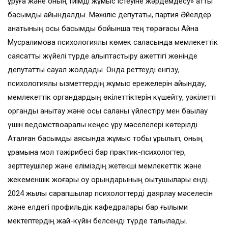
құруға және оның тиімді жұмыс істеуіне жәрдемдесу» атты
басымдық айқындалды. Мәжіліс депутаты, партия Әйелдер
қанатының осы басымдық бойынша тең төрағасы Айна
Мусралимова психологиялық көмек саласында мемлекеттік
саясатты жүйелі түрде қалыптастыру қажеттігі жөнінде
депутаттық сауал жолдады. Онда реттеуді енгізу,
психологиялық қызметтердің жұмыс ережелерін айқындау,
мемлекеттік органдардың өкілеттіктерін күшейту, уәкілетті
органды анықтау және осы саланы үйлестіру мен бақылау
үшін ведомствоаралық кеңес құру мәселелері көтерілді.
Аталған басымдық аясында жұмыс тобы құрылып, оның
құрамына мол тәжірибесі бар практик-психологтер,
зерттеушілер және еліміздің жетекші мемлекеттік және
жекеменшік жоғары оқу орындарының оқытушылары енді.
2024 жылы сарапшылар психологтерді даярлау мәселесін
және елдегі профильдік кафедралары бар ғылыми
мектептердің жай-күйін белсенді түрде талқылады.