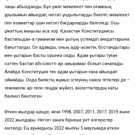
заңы қабылданды. Бұл құжат мемлекет пен қоғамның
құрылымын айқындап, негізгі құндылықтарды бекітіп, мемлекет
пен азаматтар үшін негізгі бағдарларды белгіледі. Осы
құжаттың маңызы аса зор. Қазақстан Конституциясы
бастапқыдан-ақ гуманизм мен құқықтың үстемдігі қағидаттарына
бағытталды. Ол адамды, оның қадір-қасиетін, бостандықтары
мен құқықтарын басты орынға қояды. Адам құқықтары туған
сәттен бастап абсолютті әрі ажырамас болып саналады.
Алайда Конституция тек адам құқықтарын ғана айқындап
қоймайды. Онда биліктің жұмыс істеуінің саяси тетіктері де –
тежемелік әрі тепе-теңдік жүйесі, өкілеттіктердің нақты
бөлінісі бекітілген.
Өткен жылдар ішінде, яғни 1998, 2007, 2011, 2017, 2019 және
2022 жылдары. Негізгі заңға бірнеше рет өзгерістер
енгізілді. Ең ауқымдысы 2022 жылғы 5 маусымда өткен