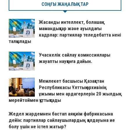
СОҢҒЫ ЖАҢАЛЫҚТАР
Жасанды интеллект, болашақ
мамандықтар және ауылдағы
кадрлар: партиялар теледебатта нені
талқылады
Учаскелік сайлау комиссиялары
жауапты науқанға дайын.
Мемлекет басшысы Қазақстан
Республикасы Ұлттық архивінің
ұжымы мен ардагерлерін 20 жылдық
мерейтоймен құттықтады
Жедел жәрдемнен бастап аяқкиім фабрикасына
дейін: партиялар сайлаушылардың қолдауына ие
болу үшін не істеп жатыр?