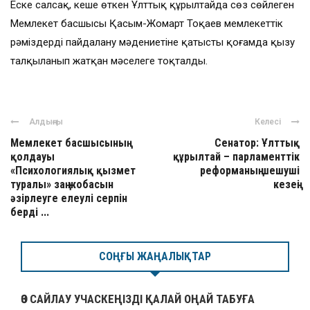
Еске салсақ, кеше өткен Ұлттық құрылтайда сөз сөйлеген
Мемлекет басшысы Қасым-Жомарт Тоқаев мемлекеттік
рәміздерді пайдалану мәдениетіне қатысты қоғамда қызу
талқыланып жатқан мәселеге тоқталды.
Алдыңғы
Келесі
Мемлекет басшысының
Сенатор: Ұлттық
қолдауы
құрылтай – парламенттік
«Психологиялық қызмет
реформаның шешуші
туралы» заң жобасын
кезеңі
әзірлеуге елеулі серпін
берді ...
СОҢҒЫ ЖАҢАЛЫҚТАР
ӨЗ САЙЛАУ УЧАСКЕҢІЗДІ ҚАЛАЙ ОҢАЙ ТАБУҒА