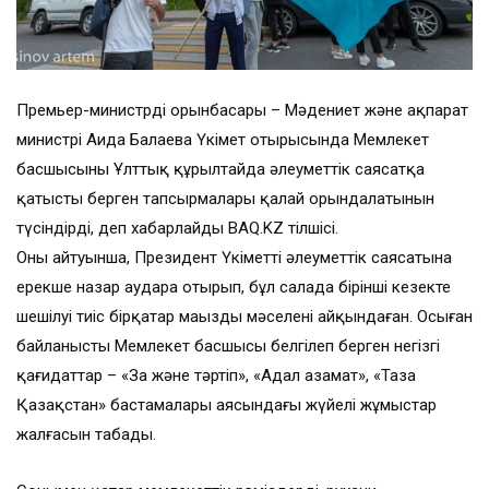
Премьер-министрдің орынбасары – Мәдениет және ақпарат
министрі Аида Балаева Үкімет отырысында Мемлекет
басшысының Ұлттық құрылтайда әлеуметтік саясатқа
қатысты берген тапсырмалары қалай орындалатынын
түсіндірді, деп хабарлайды BAQ.KZ тілшісі.
Оның айтуынша, Президент Үкіметтің әлеуметтік саясатына
ерекше назар аудара отырып, бұл салада бірінші кезекте
шешілуі тиіс бірқатар маңызды мәселені айқындаған. Осыған
байланысты Мемлекет басшысы белгілеп берген негізгі
қағидаттар – «Заң және тәртіп», «Адал азамат», «Таза
Қазақстан» бастамалары аясындағы жүйелі жұмыстар
жалғасын табады.