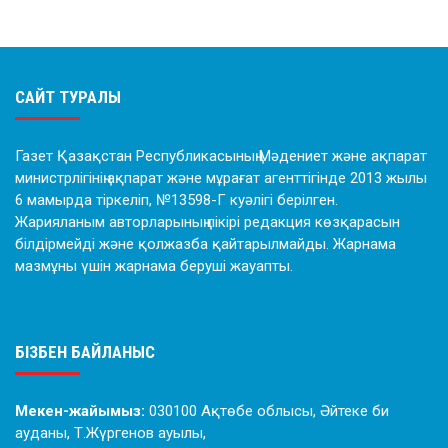
САЙТ ТУРАЛЫ
Газет Қазақстан Республикасының Мәдениет және ақпарат
министрлігінің ақпарат және мұрағат агенттігінде 2013 жылы
6 мамырда тіркеліп, №13598-Г куәлігі берілген.
Жарияланым авторларының пікірі редакция көзқарасын
білдірмейді және қолжазба қайтарылмайды. Жарнама
мазмұны үшін жарнама беруші жауапты.
БІЗБЕН БАЙЛАНЫС
Мекен-жайымыз:
030100 Ақтөбе облысы, Әйтеке би
ауданы, Т.Жүргенов ауылы,