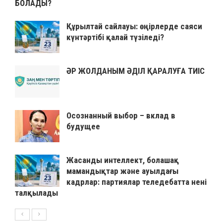
БОЛАДЫ?
Құрылтай сайлауы: өңірлерде саяси
күнтәртібі қалай түзіледі?
ӘР ЖОЛДАНЫМ ӘДІЛ ҚАРАЛУҒА ТИІС
Осознанный выбор – вклад в
будущее
Жасанды интеллект, болашақ
мамандықтар және ауылдағы
кадрлар: партиялар теледебатта нені
талқылады