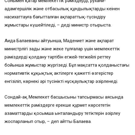
Сонымен қатар мемлекеттік рәміздерді, рухани-
адамгершілік және отбасылық құндылықтарды кеңінен
насихаттауға бағытталған ақпараттық-түсіндіру
жұмыстары күшейтіледі, – деді министр отырыста.
Аида Балаеваның айтуынша, Мәдениет және ақпарат
министрлігі заңды және жеке тұлғалар үшін мемлекеттік
рәміздерді қолдану тәртібін егжей-тегжейлі реттеу
бойынша жұмыстар жүргізеді. Бұл мақсатта қолданыстағы
нормативтік құқықтық актілерге қажетті өзгерістер
енгізіліп, көрнекі әрі түсінікті нұсқаулықтар әзірленеді.
Сондай-ақ Мемлекет басшысының тапсырмасы аясында
мемлекеттік рәміздерге ерекше құрмет көрсететін
азаматтарды қосымша ынталандыру тетіктерін әзірлеу
жоспарланып отыр, – деп айтты Балаева.