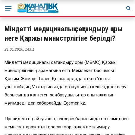
Міндетті медициналық сақтандыру қоры
неге Қаржы министрлігіне берілді?
21.01.2026, 14:01
Міндетті медициналық сақтандыру қоры (МӘМС) Қаржы
министрлігінінің қарамағына өтті. Мемлекет басшысы
Қасым-Жомарт Тоқаев Қызылордада өткен Ұлттық
құрылтайдың V отырысында қор жұмысын кешенді тексеру
барысында көптеген заңбұзушылықтар анықталғанын
мәлімдеді, деп хабарлайды Egemen.kz.
Президенттің айтуынша, тексеріс барысында қор қызметінен
мемлекет қаражатын орасан зор көлемде жымқыру