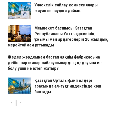
Учаскелік сайлау комиссиялары
жауапты науқанға дайын.
Мемлекет басшысы Қазақстан
Республикасы Ұлттық архивінің
ұжымы мен ардагерлерін 20 жылдық
мерейтоймен құттықтады
Жедел жәрдемнен бастап аяқкиім фабрикасына
дейін: партиялар сайлаушылардың қолдауына ие
болу үшін не істеп жатыр?
Қазақстан Орталық Азия елдері
арасында әл-ауқат индексінде көш
бастады