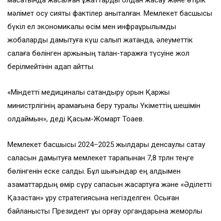
мақсатында жасалған құжаттарды қолдан жасау және өтірік
мәлімет қосу сияқты фактілер анықталған. Мемлекет басшысы
бүкіл ел экономикалық өсім мен инфрақұрылымдық
жобаларды дамытуға күш салып жатқанда, әлеуметтік
салаға бөлінген қаржының талан-таражға түсуіне жол
берілмейтінін қадап айтты.
«Міндетті медициналық сақтандыру қорын Қаржы
министрлігінің қарамағына беру туралы Үкіметтің шешімін
қолдаймын», деді Қасым-Жомарт Тоқаев.
Мемлекет басшысы 2024–2025 жылдары денсаулық сақтау
саласын дамытуға мемлекет тарапынан 7,8 трлн теңге
бөлінгенін еске салды. Бұл шығындар ең алдымен
азаматтардың өмір сүру сапасын жақсартуға және «Әділетті
Қазақстан» құру стратегиясына негізделген. Осыған
байланысты Президент құқық қорғау органдарына жемқорлық