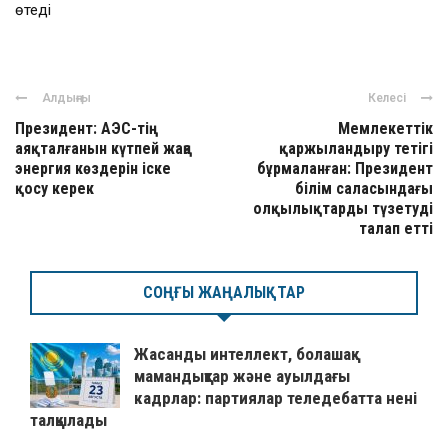
өтеді
Алдыңғы
Келесі
Президент: АЭС-тің
Мемлекеттік
аяқталғанын күтпей жаңа
қаржыландыру тетігі
энергия көздерін іске
бұрмаланған: Президент
қосу керек
білім саласындағы
олқылықтарды түзетуді
талап етті
СОҢҒЫ ЖАҢАЛЫҚТАР
Жасанды интеллект, болашақ
мамандықтар және ауылдағы
кадрлар: партиялар теледебатта нені
талқылады