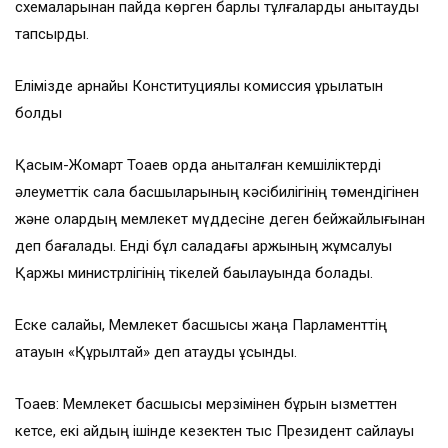
схемаларынан пайда көрген барлық тұлғаларды анықтауды
тапсырды.
Елімізде арнайы Конституциялық комиссия құрылатын
болды
Қасым-Жомарт Тоқаев қорда анықталған кемшіліктерді
әлеуметтік сала басшыларының кәсібилігінің төмендігінен
және олардың мемлекет мүддесіне деген бейжайлығынан
деп бағалады. Енді бұл саладағы қаржының жұмсалуы
Қаржы министрлігінің тікелей бақылауында болады.
Еске салайық, Мемлекет басшысы жаңа Парламенттің
атауын «Құрылтай» деп атауды ұсынды.
Тоқаев: Мемлекет басшысы мерзімінен бұрын қызметтен
кетсе, екі айдың ішінде кезектен тыс Президент сайлауы