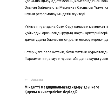
қаржыландыру әдістемесінің кемелсіздігінен заң
Осыған байланысты Мемлекет басшысы Үкіметке б
шұғыл реформалау міндетін жүктеді.
«Үкіметтің алдына білім беру саласын мемлекетт
қойылды. Қаржыландырудың нақты критерийлерін 
дамытудағы бизнестің оң рөлін ескеру керек», д
Естеріңізге сала кетейік, бүгін Ұлттық құрылта
Парламенттің атауын «Құрылтай» деп атауды ұсы
Алдыңғы
Міндетті медициналық сақтандыру қоры неге
Қаржы министрлігіне берілді?