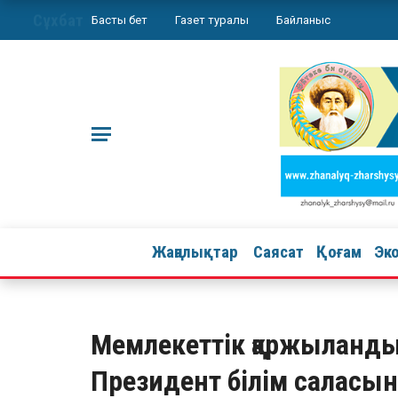
Сұхбат
Басты бет
Газет туралы
Байланыс
Жаңалықтар
Саясат
Қоғам
Эк
Мемлекеттік қаржыландыр
Президент білім саласын