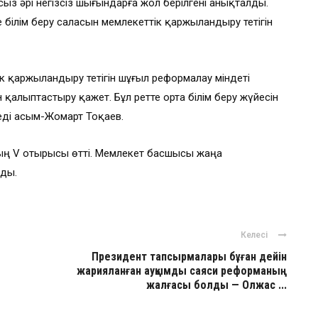
сыз әрі негізсіз шығындарға жол берілгені анықталды.
ілім беру саласын мемлекеттік қаржыландыру тетігін
ік қаржыландыру тетігін шұғыл реформалау міндеті
қалыптастыру қажет. Бұл ретте орта білім беру жүйесін
еді Қасым-Жомарт Тоқаев.
йдың V отырысы өтті. Мемлекет басшысы жаңа
нды.
Келесі
Президент тапсырмалары бұған дейін
жарияланған ауқымды саяси реформаның
жалғасы болды — Олжас ...