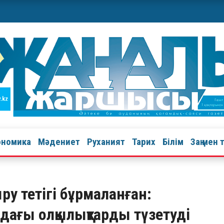
ономика
Мәдениет
Руханият
Тарих
Білім
Заң мен 
у тетігі бұрмаланған:
дағы олқылықтарды түзетуді