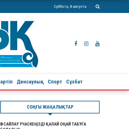
Суббота, 8 августа
тәртіп
Денсаулық
Спорт
Сұхбат
СОҢҒЫ ЖАҢАЛЫҚТАР
ӨЗ САЙЛАУ УЧАСКЕҢІЗДІ ҚАЛАЙ ОҢАЙ ТАБУҒА