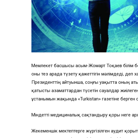
Мемлекет басшысы Қасым-Жомарт Тоқаев білім бе
оны тез арада түзету қажеттігін мәлімдеді, деп 
Президенттің айтуынша, соңғы уақытта оның ат
қатысты азаматтардан түсетін сауалдар жиілег
ұстанымын жақында «Turkistan» газетіне берген 
Міндетті медициналық сақтандыру қоры неге Қарж
Жекеменшік мектептерге жүргізілген аудит қо