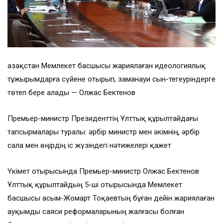
Қазақстан Мемлекет басшысы жариялаған идеологиялық
тұжырымдарға сүйене отырып, заманауи сын-тегеуріндерге
төтеп бере алады — Олжас Бектенов
Премьер-министр Президенттің Ұлттық құрылтайдағы
тапсырмалары туралы: әрбір министр мен әкімнің, әрбір
сала мен өңірдің іс жүзіндегі нәтижелері қажет
Үкімет отырысында Премьер-министр Олжас Бектенов
Ұлттық құрылтайдың 5-ші отырысында Мемлекет
басшысы Қасым-Жомарт Тоқаевтың бұған дейін жариялаған
ауқымды саяси реформаларының жалғасы болған