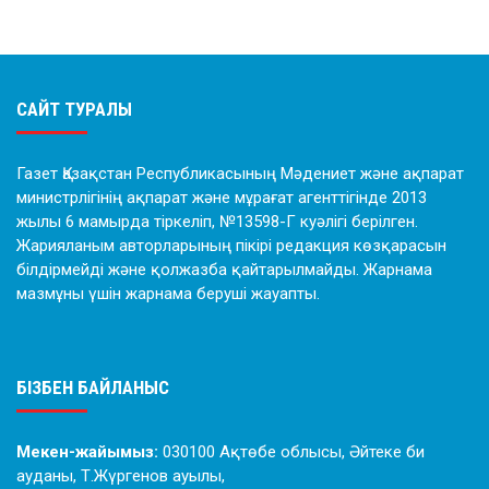
САЙТ ТУРАЛЫ
Газет Қазақстан Республикасының Мәдениет және ақпарат
министрлігінің ақпарат және мұрағат агенттігінде 2013
жылы 6 мамырда тіркеліп, №13598-Г куәлігі берілген.
Жарияланым авторларының пікірі редакция көзқарасын
білдірмейді және қолжазба қайтарылмайды. Жарнама
мазмұны үшін жарнама беруші жауапты.
БІЗБЕН БАЙЛАНЫС
Мекен-жайымыз:
030100 Ақтөбе облысы, Әйтеке би
ауданы, Т.Жүргенов ауылы,