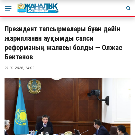
Президент тапсырмалары бұған дейін
жарияланған ауқымды саяси
реформаның жалғасы болды — Олжас
Бектенов
21.01.2026, 14:03