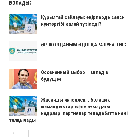
БОЛАДЫ?
Құрылтай сайлауы: өңірлерде саяси
күнтәртібі қалай түзіледі?
ӘР ЖОЛДАНЫМ ӘДІЛ ҚАРАЛУҒА ТИІС
Осознанный выбор – вклад в
будущее
Жасанды интеллект, болашақ
мамандықтар және ауылдағы
кадрлар: партиялар теледебатта нені
талқылады