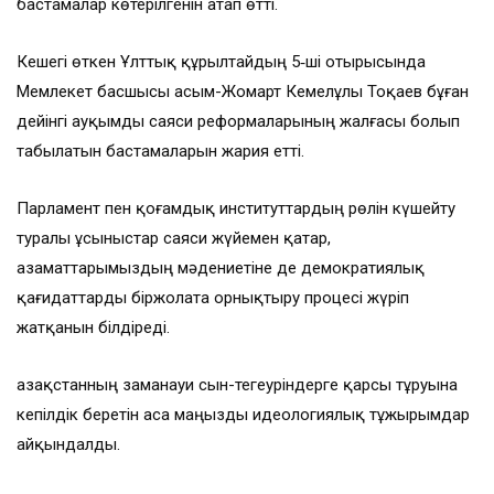
бастамалар көтерілгенін атап өтті.
Кешегі өткен Ұлттық құрылтайдың 5‑ші отырысында
Мемлекет басшысы Қасым-Жомарт Кемелұлы Тоқаев бұған
дейінгі ауқымды саяси реформаларының жалғасы болып
табылатын бастамаларын жария етті.
Парламент пен қоғамдық институттардың рөлін күшейту
туралы ұсыныстар саяси жүйемен қатар,
азаматтарымыздың мәдениетіне де демократиялық
қағидаттарды біржолата орнықтыру процесі жүріп
жатқанын білдіреді.
Қазақстанның заманауи сын-тегеуріндерге қарсы тұруына
кепілдік беретін аса маңызды идеологиялық тұжырымдар
айқындалды.