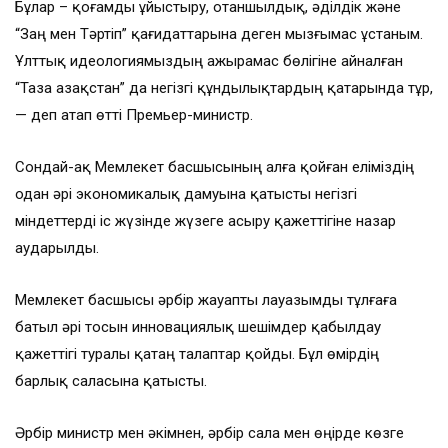
Бұлар – қоғамды ұйыстыру, отаншылдық, әділдік және
“Заң мен Тәртіп” қағидаттарына деген мызғымас ұстаным.
Ұлттық идеологиямыздың ажырамас бөлігіне айналған
“Таза Қазақстан” да негізгі құндылықтардың қатарында тұр,
— деп атап өтті Премьер-министр.
Сондай-ақ Мемлекет басшысының алға қойған еліміздің
одан әрі экономикалық дамуына қатысты негізгі
міндеттерді іс жүзінде жүзеге асыру қажеттігіне назар
аударылды.
Мемлекет басшысы әрбір жауапты лауазымды тұлғаға
батыл әрі тосын инновациялық шешімдер қабылдау
қажеттігі туралы қатаң талаптар қойды. Бұл өмірдің
барлық саласына қатысты.
Әрбір министр мен әкімнен, әрбір сала мен өңірде көзге