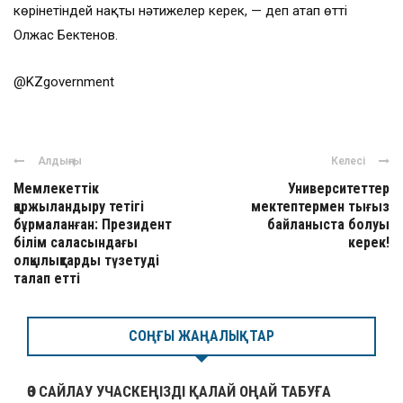
көрінетіндей нақты нәтижелер керек, — деп атап өтті
Олжас Бектенов.
@KZgovernment
Алдыңғы
Келесі
Мемлекеттік
Университеттер
қаржыландыру тетігі
мектептермен тығыз
бұрмаланған: Президент
байланыста болуы
білім саласындағы
керек!
олқылықтарды түзетуді
талап етті
СОҢҒЫ ЖАҢАЛЫҚТАР
ӨЗ САЙЛАУ УЧАСКЕҢІЗДІ ҚАЛАЙ ОҢАЙ ТАБУҒА