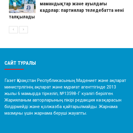
мамандықтар және ауылдағы
кадрлар: партиялар теледебатта нені
талқылады
САЙТ ТУРАЛЫ
Газет Қазақстан Республикасының Мәдениет және ақпарат
министрлігінің ақпарат және мұрағат агенттігінде 2013
жылы 6 мамырда тіркеліп, №13598-Г куәлігі берілген.
Жарияланым авторларының пікірі редакция көзқарасын
білдірмейді және қолжазба қайтарылмайды. Жарнама
мазмұны үшін жарнама беруші жауапты.