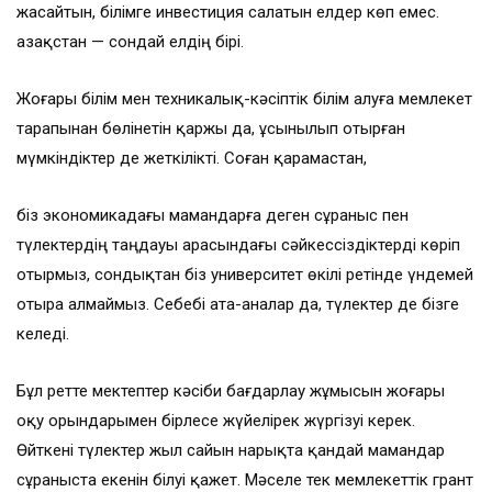
жасайтын, білімге инвестиция салатын елдер көп емес.
Қазақстан — сондай елдің бірі.
Жоғары білім мен техникалық-кәсіптік білім алуға мемлекет
тарапынан бөлінетін қаржы да, ұсынылып отырған
мүмкіндіктер де жеткілікті. Соған қарамастан,
біз экономикадағы мамандарға деген сұраныс пен
түлектердің таңдауы арасындағы сәйкессіздіктерді көріп
отырмыз, сондықтан біз университет өкілі ретінде үндемей
отыра алмаймыз. Себебі ата-аналар да, түлектер де бізге
келеді.
Бұл ретте мектептер кәсіби бағдарлау жұмысын жоғары
оқу орындарымен бірлесе жүйелірек жүргізуі керек.
Өйткені түлектер жыл сайын нарықта қандай мамандар
сұраныста екенін білуі қажет. Мәселе тек мемлекеттік грант