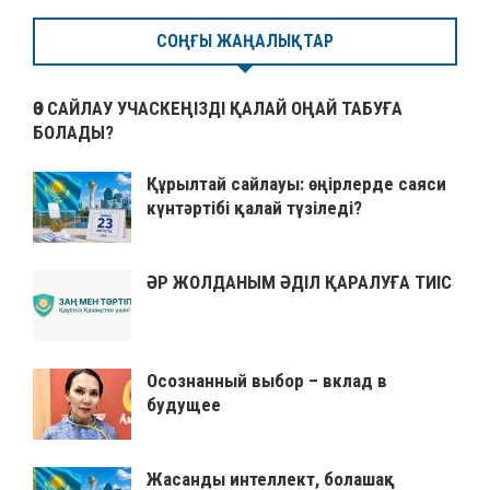
СОҢҒЫ ЖАҢАЛЫҚТАР
ӨЗ САЙЛАУ УЧАСКЕҢІЗДІ ҚАЛАЙ ОҢАЙ ТАБУҒА
БОЛАДЫ?
Құрылтай сайлауы: өңірлерде саяси
күнтәртібі қалай түзіледі?
ӘР ЖОЛДАНЫМ ӘДІЛ ҚАРАЛУҒА ТИІС
Осознанный выбор – вклад в
будущее
Жасанды интеллект, болашақ