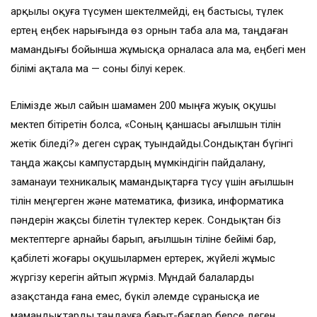
арқылы оқуға түсумен шектелмейді, ең бастысы, түлек
ертең еңбек нарығында өз орнын таба ала ма, таңдаған
мамандығы бойынша жұмысқа орналаса ала ма, еңбегі мен
білімі ақтала ма — соны білуі керек.
Елімізде жыл сайын шамамен 200 мыңға жуық оқушы
мектеп бітіретін болса, «Соның қаншасы ағылшын тілін
жетік біледі?» деген сұрақ туындайды.Сондықтан бүгінгі
таңда жақсы кампустардың мүмкіндігін пайдалану,
заманауи техникалық мамандықтарға түсу үшін ағылшын
тілін меңгерген және математика, физика, информатика
пәндерін жақсы білетін түлектер керек. Сондықтан біз
мектептерге арнайы барып, ағылшын тіліне бейімі бар,
қабілеті жоғары оқушылармен ертерек, жүйелі жұмыс
жүргізу керегін айтып жүрміз. Мұндай балаларды
Қазақстанда ғана емес, бүкіл әлемде сұранысқа ие
мамандықтарды таңдауға бағыт-бағдар берсе деген