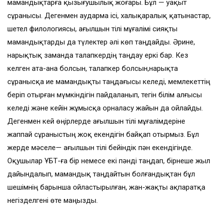
мамандықтарға қызығушылық жоғары. Бұл — уақыт
сұранысы. Дегенмен аударма ісі, халықаралық қатынастар,
шетел филологиясы, ағылшын тілі мұғалімі сияқты
мамандықтарды да түлектер әлі көп таңдайды. Әрине,
нарықтық заманда талапкердің таңдау еркі бар. Кез
келген ата-ана болсын, талапкер болсын,нарықта
сұранысқа ие мамандықты таңдағысы келеді, мемлекеттің
беріп отырған мүмкіндігін пайдаланып, тегін білім алғысы
келеді және кейін жұмысқа орналасу жайын да ойлайды.
Дегенмен кей өңірлерде ағылшын тілі мұғалімдеріне
жаппай сұраныстың жоқ екендігін байқап отырмыз. Бұл
жерде мәселе— ағылшын тілі бейіндік пән екендігінде.
Оқушылар ҰБТ-ға бір немесе екі пәнді таңдап, бірнеше жыл
дайындалып, мамандық таңдайтын болғандықтан бұл
шешімнің барынша ойластырылған, жан-жақты ақпаратқа
негізделгені өте маңызды.