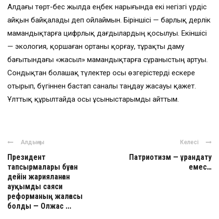
Алдағы төрт-бес жылда еңбек нарығында екі негізгі үрдіс
айқын байқалады деп ойлаймын. Біріншісі — барлық дерлік
мамандықтарға цифрлық дағдылардың қосылуы. Екіншісі
— экология, қоршаған ортаны қорғау, тұрақты даму
бағытындағы «жасыл» мамандықтарға сұраныстың артуы.
Сондықтан болашақ түлектер осы өзгерістерді ескере
отырып, бүгіннен бастап саналы таңдау жасауы қажет.
Ұлттық құрылтайда осы ұсыныстарымды айттым.
Алдыңғы
Келесі
Президент
Патриотизм — ұрандату
тапсырмалары бұған
емес…
дейін жарияланған
ауқымды саяси
реформаның жалғасы
болды — Олжас ...