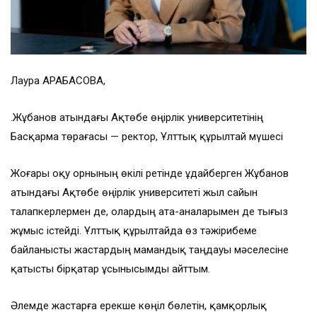
Лаура ҚАРАБАСОВА,
Қ.Жұбанов атындағы Ақтөбе өңірлік университетінің
Басқарма төрағасы — ректор, Ұлттық құрылтай мүшесі
Жоғары оқу орнының өкілі ретінде Құдайберген Жұбанов
атындағы Ақтөбе өңірлік университеті жыл сайын
талапкерлермен де, олардың ата-аналарымен де тығыз
жұмыс істейді. Ұлттық құрылтайда өз тәжірибеме
байланысты жастардың мамандық таңдауы мәселесіне
қатысты бірқатар ұсынысымды айттым.
Әлемде жастарға ерекше көңіл бөлетін, қамқорлық