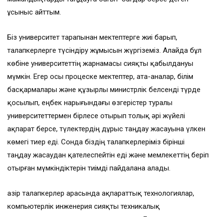
ұсыныс айттым.
Біз университет тарапынан мектептерге жиі барып,
талапкерлерге түсіндіру жұмысын жүргіземіз. Алайда бұл
көбіне университеттің жарнамасы сияқты қабылдануы
мүмкін. Егер осы процеске мектептер, ата-аналар, білім
басқармалары және құзырлы министрлік белсенді түрде
қосылып, еңбек нарығындағы өзгерістер туралы
университеттермен бірлесе отырып толық әрі жүйелі
ақпарат берсе, түлектердің дұрыс таңдау жасауына үлкен
көмегі тиер еді. Сонда біздің талапкерлеріміз бірінші
таңдау жасаудан қателеспейтін еді және мемлекеттің беріп
отырған мүмкіндіктерін тиімді пайдалана алады.
Қазір талапкерлер арасында ақпараттық технологиялар,
компьютерлік инженерия сияқты техникалық