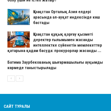
болу үшін не істеп жатыр?
Қазақстан Орталық Азия елдері
арасында әл-ауқат индексінде көш
бастады
Қазақстан құқық қорғау қызметі
деректер ғылымымен жасанды
интеллектке сүйенетін мемлекеттер
қатарына қадам басуда: прокурорлар жасанды ...
Батима Заурбекованың шығармашылығы ауқымды
көрмеде таныстырылады
САЙТ ТУРАЛЫ