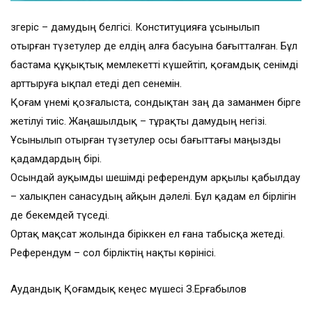
Өзгеріс – дамудың белгісі. Конституцияға ұсынылып
отырған түзетулер де елдің алға басуына бағытталған. Бұл
бастама құқықтық мемлекетті күшейтіп, қоғамдық сенімді
арттыруға ықпал етеді деп сенемін.
Қоғам үнемі қозғалыста, сондықтан заң да заманмен бірге
жетілуі тиіс. Жаңашылдық – тұрақты дамудың негізі.
Ұсынылып отырған түзетулер осы бағыттағы маңызды
қадамдардың бірі.
Осындай ауқымды шешімді референдум арқылы қабылдау
– халықпен санасудың айқын дәлелі. Бұл қадам ел бірлігін
де бекемдей түседі.
Ортақ мақсат жолында біріккен ел ғана табысқа жетеді.
Референдум – сол бірліктің нақты көрінісі.
Аудандық Қоғамдық кеңес мүшесі З.Ерғабылов