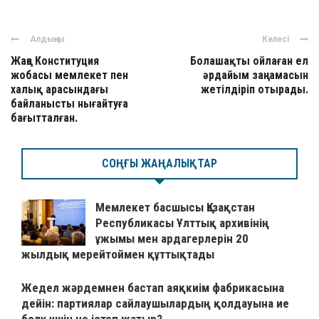
Алдыңғы
Келесі
Жаңа Конституция
Болашақты ойлаған ел
жобасы мемлекет пен
әрдайым заңнамасын
халық арасындағы
жетілдіріп отырады.
байланысты нығайтуға
бағытталған.
СОҢҒЫ ЖАҢАЛЫҚТАР
Мемлекет басшысы Қазақстан
Республикасы Ұлттық архивінің
ұжымы мен ардагерлерін 20
жылдық мерейтоймен құттықтады
Жедел жәрдемнен бастап аяқкиім фабрикасына
дейін: партиялар сайлаушылардың қолдауына ие