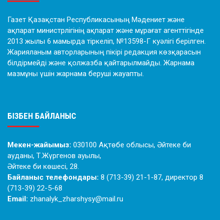
Газет Қазақстан Республикасының Мәдениет және
ақпарат министрлігінің ақпарат және мұрағат агенттігінде
2013 жылы 6 мамырда тіркеліп, №13598-Г куәлігі берілген.
Жарияланым авторларының пікірі редакция көзқарасын
білдірмейді және қолжазба қайтарылмайды. Жарнама
мазмұны үшін жарнама беруші жауапты.
БІЗБЕН БАЙЛАНЫС
Мекен-жайымыз:
030100 Ақтөбе облысы, Әйтеке би
ауданы, Т.Жүргенов ауылы,
Әйтеке би көшесі, 28.
Байланыс телефондары:
8 (713-39) 21-1-87, директор 8
(713-39) 22-5-68
Email:
zhanalyk_zharshysy@mail.ru