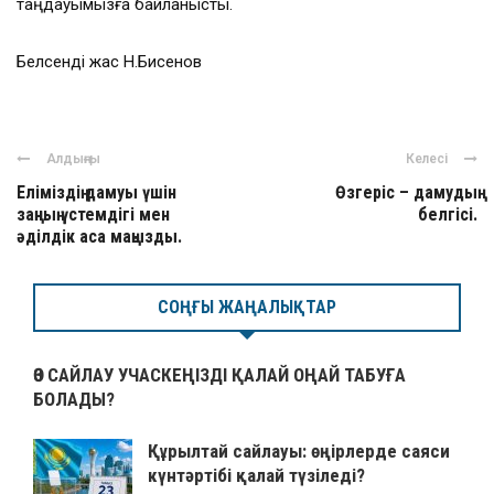
таңдауымызға байланысты.
Белсенді жас Н.Бисенов
Алдыңғы
Келесі
Еліміздің дамуы үшін
Өзгеріс – дамудың
заңның үстемдігі мен
белгісі.
әділдік аса маңызды.
СОҢҒЫ ЖАҢАЛЫҚТАР
ӨЗ САЙЛАУ УЧАСКЕҢІЗДІ ҚАЛАЙ ОҢАЙ ТАБУҒА
БОЛАДЫ?
Құрылтай сайлауы: өңірлерде саяси
күнтәртібі қалай түзіледі?