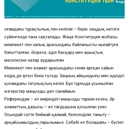
Қоғамдағы тұрақтылық пен келісім – берік заңдық негізге
сүйенгенде ғана сақталады. Жаңа Конституция жобасы
мемлекет пен халық арасындағы байланысты нығайтуға
бағытталған. Әсіресе, әділ басқару мен ашықтық
мәселесіне назар аударылған.
Мемлекет пен азамат арасындағы сенім артқан сайын
елдің де іргесі беки түседі. Заңның айқындығы мен әділдігі
қоғамдағы татулықтың кепілі. Бұл тұрғыда ұсынылған
өзгерістер маңызды деп санаймын.
Референдум – ел өміріндегі маңызды тарихи кезең. Әр
азаматтың дауысы – ел тағдырына қосылған үлес.
Осындай сәтте бейжай қалмай, белсенділік таныту –
әрқайсымыздың парызымыз. Себебі ел болашағы – бүгінгі