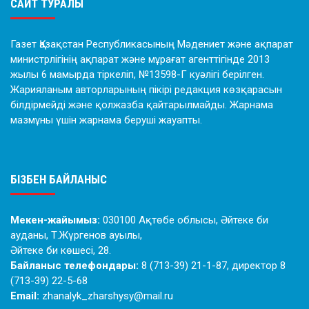
САЙТ ТУРАЛЫ
Газет Қазақстан Республикасының Мәдениет және ақпарат
министрлігінің ақпарат және мұрағат агенттігінде 2013
жылы 6 мамырда тіркеліп, №13598-Г куәлігі берілген.
Жарияланым авторларының пікірі редакция көзқарасын
білдірмейді және қолжазба қайтарылмайды. Жарнама
мазмұны үшін жарнама беруші жауапты.
БІЗБЕН БАЙЛАНЫС
Мекен-жайымыз:
030100 Ақтөбе облысы, Әйтеке би
ауданы, Т.Жүргенов ауылы,
Әйтеке би көшесі, 28.
Байланыс телефондары:
8 (713-39) 21-1-87, директор 8
(713-39) 22-5-68
Email:
zhanalyk_zharshysy@mail.ru