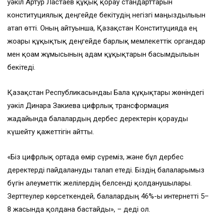
уәкіл Артур Ластаев құқық қорғау стандарттарын
конституциялық деңгейде бекітудің негізгі маңыздылығын
атап өтті. Оның айтуынша, Қазақстан Конституцияда ең
жоғары құқықтық деңгейде барлық мемлекеттік органдар
мен қоғам жұмысының адам құқықтарын басымдылығын
бекітеді.
Қазақстан Республикасындағы Бала құқықтары жөніндегі
уәкіл Динара Закиева цифрлық трансформация
жағдайында балалардың дербес деректерін қорғауды
күшейту қажеттігін айтты.
«Біз цифрлық ортада өмір сүреміз, және бұл дербес
деректерді пайдалануды талап етеді. Біздің балаларымыз
бүгін әлеуметтік желілердің белсенді қолданушылары.
Зерттеулер көрсеткендей, балалардың 46%-ы интернетті 5–
8 жасында қолдана бастайды», – деді ол.