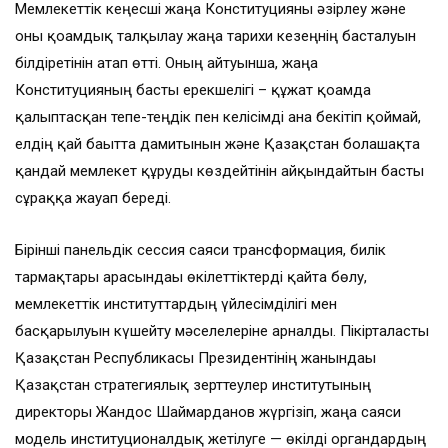
Мемлекеттік кеңесші жаңа Конституцияны әзірлеу және
оны қоғамдық талқылау жаңа тарихи кезеңнің басталуын
білдіретінін атап өтті. Оның айтуынша, жаңа
Конституцияның басты ерекшелігі – құжат қоғамда
қалыптасқан тепе-теңдік пен келісімді ғана бекітіп қоймай,
елдің қай бағытта дамитынын және Қазақстан болашақта
қандай мемлекет құруды көздейтінін айқындайтын басты
сұраққа жауап береді.
Бірінші панельдік сессия саяси трансформация, билік
тармақтары арасындағы өкілеттіктерді қайта бөлу,
мемлекеттік институттардың үйлесімділігі мен
басқарылуын күшейту мәселелеріне арналды. Пікірталасты
Қазақстан Республикасы Президентінің жанындағы
Қазақстан стратегиялық зерттеулер институтының
директоры Жандос Шаймарданов жүргізіп, жаңа саяси
модель институционалдық жетілуге ​​— өкілді органдардың