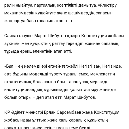
рөлін нығайтуға, партиялық есептілікті дамытуға, үйлестіру
механизмдерін күшейтуге және шешімдердің сапасын
жақсартуға бағытталғанын атап өтті.
Саясаттанушы Марат Шибутов қазіргі Конституция жобасы
ауқымы мен құқықтық реттеу тереңдігі жағынан сапалық
тұрғыда ерекшеленетінін атап өтті.
«Бұл – ең көлемді әрі егжей-тегжейлі Негізгі заң. Негізінде,
сөз бұрынғы модельді түзету туралы емес, мемлекеттің
стратегиялық болашағына бағытталған ұзақ мерзімді
институционалдық құрылымды қалыптастыру жөнінде
болып отыр», – деп атап өтті Марат Шибутов.
ҚР Әділет министрі Ерлан Сарсембаев жаңа Конституция
жобасындағы ұлттық және халықаралық құқықтың
арақатынасы мәселесіне түсініктеме берді.