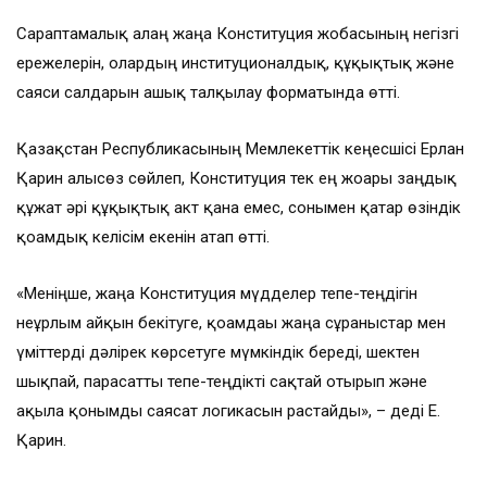
Сараптамалық алаң жаңа Конституция жобасының негізгі
ережелерін, олардың институционалдық, құқықтық және
саяси салдарын ашық талқылау форматында өтті.
Қазақстан Республикасының Мемлекеттік кеңесшісі Ерлан
Қарин алғысөз сөйлеп, Конституция тек ең жоғары заңдық
құжат әрі құқықтық акт қана емес, сонымен қатар өзіндік
қоғамдық келісім екенін атап өтті.
«Меніңше, жаңа Конституция мүдделер тепе-теңдігін
неғұрлым айқын бекітуге, қоғамдағы жаңа сұраныстар мен
үміттерді дәлірек көрсетуге мүмкіндік береді, шектен
шықпай, парасатты тепе-теңдікті сақтай отырып және
ақылға қонымды саясат логикасын растайды», – деді Е.
Қарин.