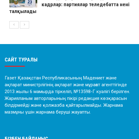
кадрлар: партиялар теледебатта нені
талқылады
САЙТ ТУРАЛЫ
Газет Қазақстан Республикасының Мәдениет және
ақпарат министрлігінің ақпарат және мұрағат агенттігінде
2013 жылы 6 мамырда тіркеліп, №13598-Г куәлігі берілген.
Жарияланым авторларының пікірі редакция көзқарасын
білдірмейді және қолжазба қайтарылмайды. Жарнама
мазмұны үшін жарнама беруші жауапты.
БІЗБЕН БАЙЛАНЫС