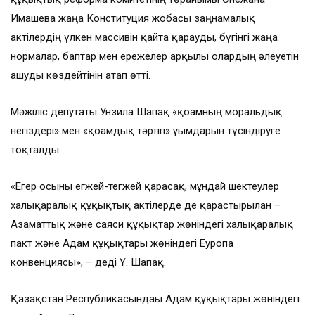
Имашева жаңа Конституция жобасы заңнамалық
актілердің үлкен массивін қайта қарауды, бүгінгі жаңа
нормалар, баптар мен ережелер арқылы олардың әлеуетін
ашуды көздейтінін атап өтті.
Мәжіліс депутаты Унзила Шапақ «қоғамның моральдық
негіздері» мен «қоғамдық тәртіп» ұғымдарын түсіндіруге
тоқталды:
«Егер осыны егжей-тегжей қарасақ, мұндай шектеулер
халықаралық құқықтық актілерде де қарастырылған –
Азаматтық және саяси құқықтар жөніндегі халықаралық
пакт және Адам құқықтары жөніндегі Еуропа
конвенциясы», – деді Ү. Шапақ.
Қазақстан Республикасындағы Адам құқықтары жөніндегі