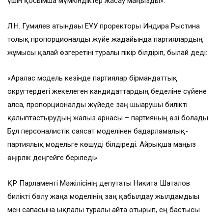
үшін қосымша мүмкіндіктер жасау маңызды».
Л.Н. Гумилев атындағы ЕҰУ проректоры Индира Рыстина
толық пропорционалды жүйе жағдайында партиялардың
жұмысы қалай өзгеретіні туралы пікір білдіріп, былай деді:
«Аралас модель кезінде партиялар бірмандаттық
округтердегі жекелеген кандидаттардың беделіне сүйене
алса, пропорционалды жүйеде заң шығарушы билікті
қалыптастырудың жалғыз арнасы – партияның өзі болады.
Бұл персоналистік саясат моделінен бағдарламалық-
партиялық модельге көшуді білдіреді. Айрықша маңыз
өңірлік деңгейге беріледі».
ҚР Парламенті Мәжілісінің депутаты Никита Шаталов
билікті бөлу жаңа моделінің заң қабылдау жылдамдығы
мен сапасына ықпалы туралы айта отырып, ең бастысы