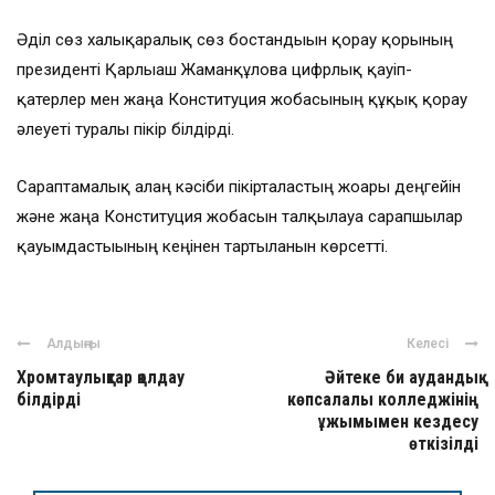
Әділ сөз халықаралық сөз бостандығын қорғау қорының
президенті Қарлығаш Жаманқұлова цифрлық қауіп-
қатерлер мен жаңа Конституция жобасының құқық қорғау
әлеуеті туралы пікір білдірді.
Сараптамалық алаң кәсіби пікірталастың жоғары деңгейін
және жаңа Конституция жобасын талқылауға сарапшылар
қауымдастығының кеңінен тартылғанын көрсетті.
Алдыңғы
Келесі
Хромтаулықтар қолдау
Әйтеке би аудандық
білдірді
көпсалалы колледжінің
ұжымымен кездесу
өткізілді