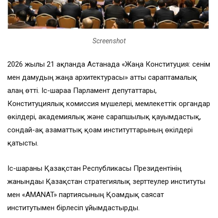
Screenshot
2026 жылғы 21 ақпанда Астанада «Жаңа Конституция: сенім
мен дамудың жаңа архитектурасы» атты сараптамалық
алаң өтті. Іс-шараға Парламент депутаттары,
Конституциялық комиссия мүшелері, мемлекеттік органдар
өкілдері, академиялық және сарапшылық қауымдастық,
сондай-ақ азаматтық қоғам институттарының өкілдері
қатысты.
Іс-шараны Қазақстан Республикасы Президентінің
жанындағы Қазақстан стратегиялық зерттеулер институты
мен «AMANAT» партиясының Қоғамдық саясат
институтымен бірлесіп ұйымдастырды.