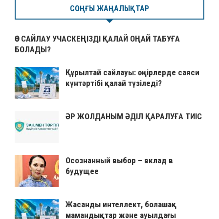
СОҢҒЫ ЖАҢАЛЫҚТАР
ӨЗ САЙЛАУ УЧАСКЕҢІЗДІ ҚАЛАЙ ОҢАЙ ТАБУҒА
БОЛАДЫ?
Құрылтай сайлауы: өңірлерде саяси
күнтәртібі қалай түзіледі?
ӘР ЖОЛДАНЫМ ӘДІЛ ҚАРАЛУҒА ТИІС
Осознанный выбор – вклад в
будущее
Жасанды интеллект, болашақ
мамандықтар және ауылдағы