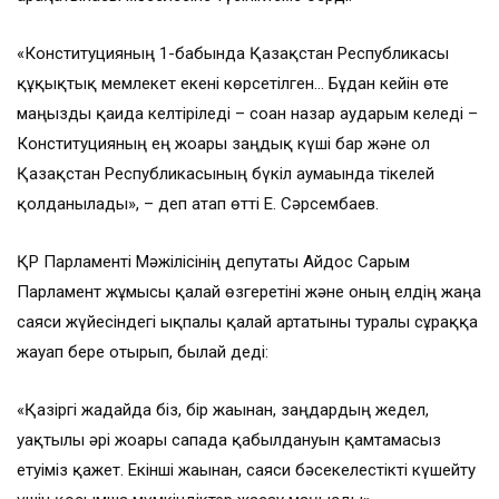
«Конституцияның 1-бабында Қазақстан Республикасы
құқықтық мемлекет екені көрсетілген… Бұдан кейін өте
маңызды қағида келтіріледі – соған назар аударғым келеді –
Конституцияның ең жоғары заңдық күші бар және ол
Қазақстан Республикасының бүкіл аумағында тікелей
қолданылады», – деп атап өтті Е. Сәрсембаев.
ҚР Парламенті Мәжілісінің депутаты Айдос Сарым
Парламент жұмысы қалай өзгеретіні және оның елдің жаңа
саяси жүйесіндегі ықпалы қалай артатыны туралы сұраққа
жауап бере отырып, былай деді:
«Қазіргі жағдайда біз, бір жағынан, заңдардың жедел,
уақтылы әрі жоғары сапада қабылдануын қамтамасыз
етуіміз қажет. Екінші жағынан, саяси бәсекелестікті күшейту