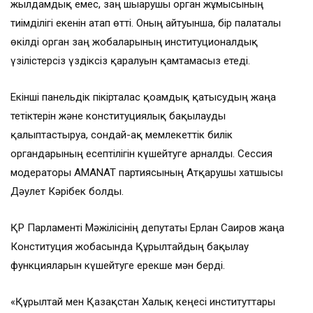
жылдамдық емес, заң шығарушы орган жұмысының
тиімділігі екенін атап өтті. Оның айтуынша, бір палаталы
өкілді орган заң жобаларының институционалдық
үзілістерсіз үздіксіз қаралуын қамтамасыз етеді.
Екінші панельдік пікірталас қоғамдық қатысудың жаңа
тетіктерін және конституциялық бақылауды
қалыптастыруға, сондай-ақ мемлекеттік билік
органдарының есептілігін күшейтуге арналды. Сессия
модераторы AMANAT партиясының Атқарушы хатшысы
Дәулет Кәрібек болды.
ҚР Парламенті Мәжілісінің депутаты Ерлан Саиров жаңа
Конституция жобасында Құрылтайдың бақылау
функцияларын күшейтуге ерекше мән берді.
«Құрылтай мен Қазақстан Халық кеңесі институттары