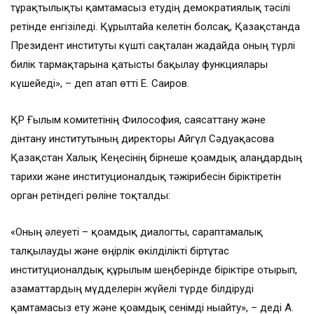
тұрақтылықты қамтамасыз етудің демократиялық тәсілі
ретінде енгізіледі. Құрылтайға келетін болсақ, Қазақстанда
Президент институты күшті сақталған жағдайда оның түрлі
билік тармақтарына қатысты бақылау функциялары
күшейеді», – деп атап өтті Е. Саиров.
ҚР Ғылым комитетінің Философия, саясаттану және
дінтану институтының директоры Айгүл Сәдуақасова
Қазақстан Халық Кеңесінің бірнеше қоғамдық алаңдардың
тарихи және институционалдық тәжірибесін біріктіретін
орган ретіндегі рөліне тоқталды:
«Оның әлеуеті – қоғамдық диалогты, сараптамалық
талқылауды және өңірлік өкілділікті біртұтас
институционалдық құрылым шеңберінде біріктіре отырып,
азаматтардың мүдделерін жүйелі түрде білдіруді
қамтамасыз ету және қоғамдық сенімді нығайту», – деді А.