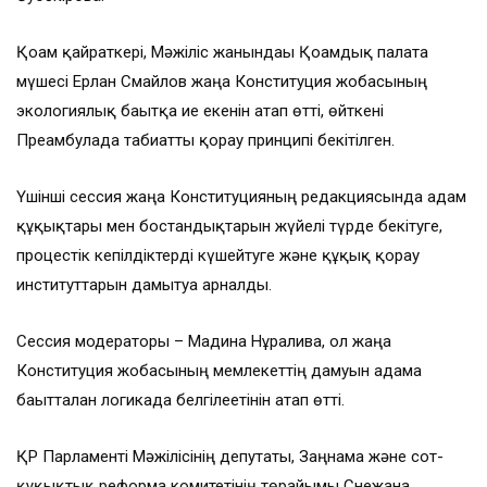
Қоғам қайраткері, Мәжіліс жанындағы Қоғамдық палата
мүшесі Ерлан Смайлов жаңа Конституция жобасының
экологиялық бағытқа ие екенін атап өтті, өйткені
Преамбулада табиғатты қорғау принципі бекітілген.
Үшінші сессия жаңа Конституцияның редакциясында адам
құқықтары мен бостандықтарын жүйелі түрде бекітуге,
процестік кепілдіктерді күшейтуге және құқық қорғау
институттарын дамытуға арналды.
Сессия модераторы – Мадина Нұрғалива, ол жаңа
Конституция жобасының мемлекеттің дамуын адамға
бағытталған логикада белгілеетінін атап өтті.
ҚР Парламенті Мәжілісінің депутаты, Заңнама және сот-
құқықтық реформа комитетінің төрайымы Снежана