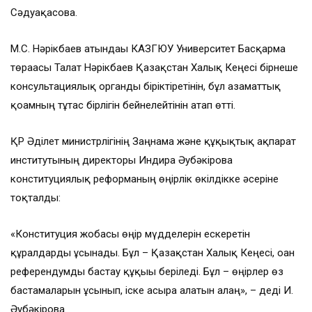
Сәдуақасова.
М.С. Нәрікбаев атындағы КАЗГЮУ Университет Басқарма
төрағасы Талғат Нәрікбаев Қазақстан Халық Кеңесі бірнеше
консультациялық органды біріктіретінін, бұл азаматтық
қоғамның тұтас бірлігін бейнелейтінін атап өтті.
ҚР Әділет министрлігінің Заңнама және құқықтық ақпарат
институтының директоры Индира Әубәкірова
конституциялық реформаның өңірлік өкілдікке әсеріне
тоқталды:
«Конституция жобасы өңір мүдделерін ескеретін
құралдарды ұсынады. Бұл – Қазақстан Халық Кеңесі, оған
референдумды бастау құқығы беріледі. Бұл – өңірлер өз
бастамаларын ұсынып, іске асыра алатын алаң», – деді И.
Әубәкірова.