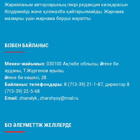
Жарияланым авторларының пікірі редакция көзқарасын
білдірмейді және қолжазба қайтарылмайды. Жарнама
мазмұны үшін жарнама беруші жауапты.
БІЗБЕН БАЙЛАНЫС
Мекен-жайымыз:
030100 Ақтөбе облысы, Әйтеке би
ауданы, Т.Жүргенов ауылы,
Әйтеке би көшесі, 28.
Байланыс телефондары:
8 (713-39) 21-1-87, директор 8
(713-39) 22-5-68
Email:
zhanalyk_zharshysy@mail.ru
БІЗ ӘЛЕУМЕТТІК ЖЕЛІЛЕРДЕ