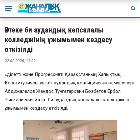
Әйтеке би аудандық көпсалалы
колледжінің ұжымымен кездесу
өткізілді
22.02.2026, 13:22
«Әділетті және Прогрессивті Қазақстанның Халықтық
Конституциясы үшін!» аудандық коалициясының мүшелері
Абдижалелов Жандос Тунгатарович Бозбетов Ербол
Рыскалиевич Әйтеке би аудандық көпсалалы колледжінің
ұжымымен кездесу өткізілді.