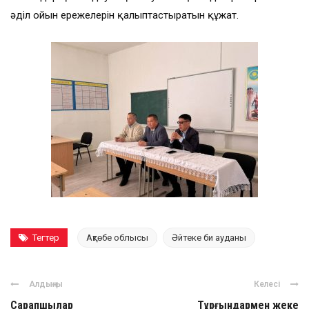
әділ ойын ережелерін қалыптастыратын құжат.
Тегтер
Ақтөбе облысы
Әйтеке би ауданы
Алдыңғы
Келесі
Сарапшылар
Тұрғындармен жеке