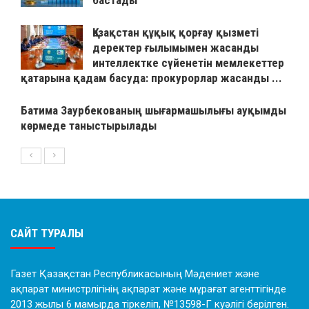
бастады
Қазақстан құқық қорғау қызметі
деректер ғылымымен жасанды
интеллектке сүйенетін мемлекеттер
қатарына қадам басуда: прокурорлар жасанды ...
Батима Заурбекованың шығармашылығы ауқымды
көрмеде таныстырылады
САЙТ ТУРАЛЫ
Газет Қазақстан Республикасының Мәдениет және
ақпарат министрлігінің ақпарат және мұрағат агенттігінде
2013 жылы 6 мамырда тіркеліп, №13598-Г куәлігі берілген.