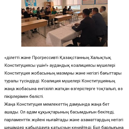
«Әділетті және Прогрессивті Қазақстанның Халықтық
Конституциясы үшін!» аудандық коалициясы мүшелері
Конституция жобасының мазмұны және негізгі бағыттары
туралы түсіндірді. Коалиция мүшелері Конституцияның
жаңа жобасына енгізіліп жатқан өзгерістерге тоқталып, өз
пікірлерімен бөлісті.
Жаңа Конституция мемлекеттің дамуында жаңа бет
ашады. Ол адам құқықтарының басымдығын бекітеді,
парламенттік жүйені нығайтады және азаматтардың негізгі
шешімдер қабылдауға қатысуын кеңейтеді. Бұл барлығына