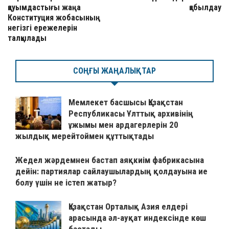
қауымдастығы жаңа
қабылдау
Конституция жобасының
негізгі ережелерін
талқылады
СОҢҒЫ ЖАҢАЛЫҚТАР
Мемлекет басшысы Қазақстан
Республикасы Ұлттық архивінің
ұжымы мен ардагерлерін 20
жылдық мерейтоймен құттықтады
Жедел жәрдемнен бастап аяқкиім фабрикасына
дейін: партиялар сайлаушылардың қолдауына ие
болу үшін не істеп жатыр?
Қазақстан Орталық Азия елдері
арасында әл-ауқат индексінде көш