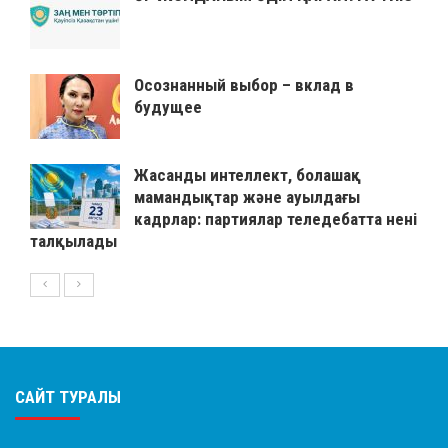
Осознанный выбор – вклад в
будущее
Жасанды интеллект, болашақ
мамандықтар және ауылдағы
кадрлар: партиялар теледебатта нені
талқылады
САЙТ ТУРАЛЫ