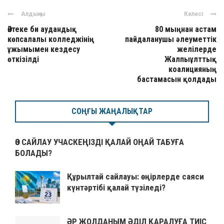
Алдыңғы
Келесі
Әйтеке би аудандық
80 мыңнан астам
көпсалалы колледжінің
пайдаланушы әлеуметтік
ұжымымен кездесу
желілерде
өткізілді
Жалпыұлттық
коалицияның
бастамасын қолдады
СОҢҒЫ ЖАҢАЛЫҚТАР
ӨЗ САЙЛАУ УЧАСКЕҢІЗДІ ҚАЛАЙ ОҢАЙ ТАБУҒА
БОЛАДЫ?
Құрылтай сайлауы: өңірлерде саяси
күнтәртібі қалай түзіледі?
ӘР ЖОЛДАНЫМ ӘДІЛ ҚАРАЛУҒА ТИІС