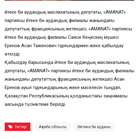
Әйтеке би аудандық мәслихатының депутаты, «AMANAT»
партиясы Әйтеке би аудандық филиалы жанындағы
депутаттық фракциясының жетекшісі, «AMANAT» партиясы
Әйтеке би аудандық филиалы Саяси Кеңесінің мүшесі
Еренов Асан Таженович тұрғындармен жеке қабылдау
өткізді.
Қабылдау барысында Әйтеке би аудандық мәслихатының
депутаты, «AMANAT» партиясы Әйтеке би аудандық филиалы
жанындағы депутаттық фракциясының жетекшісі Асан
Еренов ауыл тұрғындарының жеке мәселесін тыңдап,
Қазақстан Республикасының қолданыстағы заңнамасы
аясында түсініктеме берілді.
Тегтер
Ақтөбе облысы
Әйтеке би ауданы