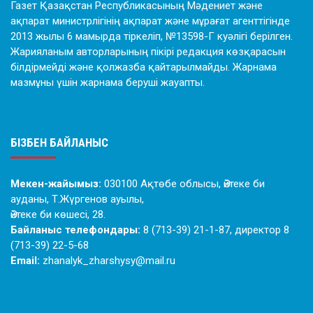
Газет Қазақстан Республикасының Мәдениет және
ақпарат министрлігінің ақпарат және мұрағат агенттігінде
2013 жылы 6 мамырда тіркеліп, №13598-Г куәлігі берілген.
Жарияланым авторларының пікірі редакция көзқарасын
білдірмейді және қолжазба қайтарылмайды. Жарнама
мазмұны үшін жарнама беруші жауапты.
БІЗБЕН БАЙЛАНЫС
Мекен-жайымыз:
030100 Ақтөбе облысы, Әйтеке би
ауданы, Т.Жүргенов ауылы,
Әйтеке би көшесі, 28.
Байланыс телефондары:
8 (713-39) 21-1-87, директор 8
(713-39) 22-5-68
Email:
zhanalyk_zharshysy@mail.ru